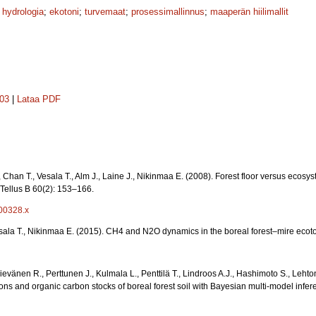
;
hydrologia
;
ekotoni
;
turvemaat
;
prosessimallinnus
;
maaperän hiilimallit
303
|
Lataa PDF
P., Chan T., Vesala T., Alm J., Laine J., Nikinmaa E. (2008). Forest floor versus e
Tellus B 60(2): 153–166.
.00328.x
sala T., Nikinmaa E. (2015). CH4 and N2O dynamics in the boreal forest–mire eco
Sievänen R., Perttunen J., Kulmala L., Penttilä T., Lindroos A.J., Hashimoto S., L
ns and organic carbon stocks of boreal forest soil with Bayesian multi‐model infe