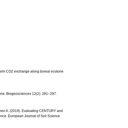
cosystem CO2 exchange along boreal ecotone
tone. Biogeosciences 12(2): 281–297.
ehtonen A. (2019). Evaluating CENTURY and
rence. European Journal of Soil Science