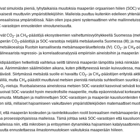
oivat simuloida pieniä, lyhytaikaisia ​​muutoksia maaperän orgaanisen hiilen (SOC)
isesti muuttuviin ympäristötekijöihin. Malleista puuttuu kuitenkin edelleen yhten
oreaalisissa ympäristöissä. Näin ollen jopa pieni systemaattinen virhe mallinnetui
OC-varastojen ennusteiden vinoutuneisuutta.
levät CO
- ja CH
-päästöjä ekosysteemien vaihettumisvyöhykkeellä Suomessa (mets
2
4
maaperän CO
-päästöjä ja SOC-varastoja neljällä metsäalueella Suomessa (III); ja ma
2
etsäkoealoja Ruotsin kansallisesta metsämaaperäluettelosta (IV). CO
- ja CH
-p
2
4
pälineaarista regressio- ja korrelaatioanalyysiä empiirisiin aineistoihin ja maaperä
idipäästöjen hetkellistä vaihtelua selitti lähinnä maaperän lämpötila (eikä niinkä
ssa. Äärimmäisten sääilmiöiden aikana, kuten pitkittyneessä kesän kuivuudessa, 
tävästi. Siirtymässä metsästä suolle ei havaittu CO
- ja CH
-päästöjen erityistä akti
2
4
lillä, mutta CH
-päästöt muuttuivat metsien pienistä nieluista suhteellisen suuriksi
4
CO
-nieluja. Ruotsalaisessa aineistossa metsien SOC-varastot kasvoivat selvästi ko
2
ruoivat SOC-varastot hyvin mesotrofisille maaperille, mutta epäonnistuivat korke
a humusta. Mitattujen ja mallinnettujen SOC-varastojen ja maaperän kausiluonteisten
en siitä, millaiset hajoamiseen vaikuttavien ympäristötekijöiden matemaattiset muotoil
at, että maaperän kosteuden ja ravinteikkuuden roolit boreaalisen metsämaaperän p
uina prosessipohjaisissa malleissa. Tämä johtaa sekä SOC-varastojen että kausiluo
leissa niin, että mikrobien ja entsyymien dynamiikka hajoamisen katalysaattorein
avuutta ennustettaessa ilmastonmuutoksen vaikutuksia maaperään hiileen.