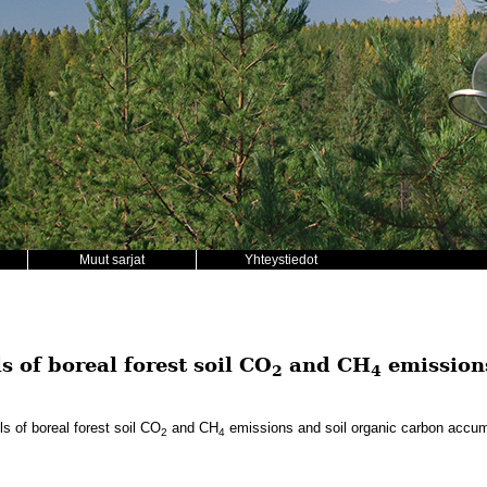
Muut sarjat
Yhteystiedot
 of boreal forest soil CO
and CH
emissions
2
4
s of boreal forest soil CO
and CH
emissions and soil organic carbon accum
2
4