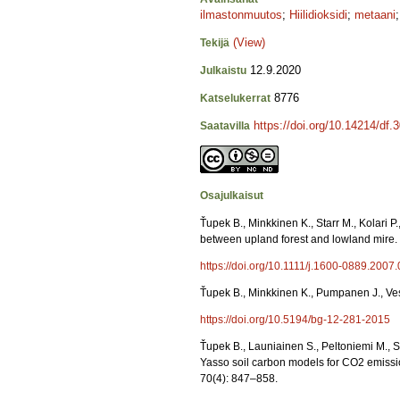
ilmastonmuutos
;
Hiilidioksidi
;
metaani
(View)
Tekijä
12.9.2020
Julkaistu
8776
Katselukerrat
https://doi.org/10.14214/df.
Saatavilla
Osajulkaisut
Ťupek B., Minkkinen K., Starr M., Kolari 
between upland forest and lowland mire. 
https://doi.org/10.1111/j.1600-0889.2007
Ťupek B., Minkkinen K., Pumpanen J., Ve
https://doi.org/10.5194/bg-12-281-2015
Ťupek B., Launiainen S., Peltoniemi M., 
Yasso soil carbon models for CO2 emissio
70(4): 847–858.