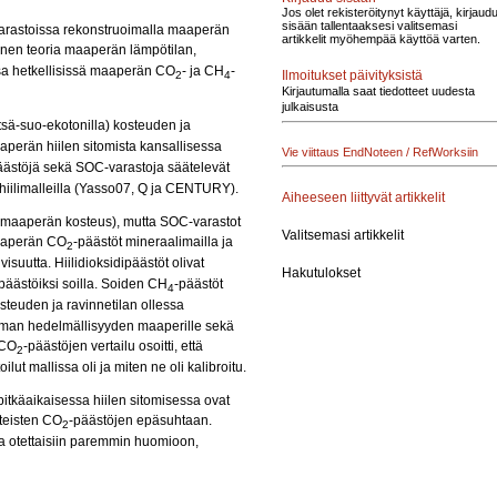
Jos olet rekisteröitynyt käyttäjä, kirjaud
sisään tallentaaksesi valitsemasi
 varastoissa rekonstruoimalla maaperän
artikkelit myöhempää käyttöä varten.
äinen teoria maaperän lämpötilan,
ssa hetkellisissä maaperän CO
- ja CH
-
Ilmoitukset päivityksistä
2
4
Kirjautumalla saat tiedotteet uudesta
julkaisusta
ä-suo-ekotonilla) kosteuden ja
aperän hiilen sitomista kansallisessa
Vie viittaus EndNoteen / RefWorksiin
äästöjä sekä SOC-varastoja säätelevät
n hiilimalleilla (Yasso07, Q ja CENTURY).
Aiheeseen liittyvät artikkelit
än maaperän kosteus), mutta SOC-varastot
Valitsemasi artikkelit
maaperän CO
-päästöt mineraalimailla ja
2
ivisuutta. Hiilidioksidipäästöt olivat
Hakutulokset
 päästöiksi soilla. Soiden CH
-päästöt
4
steuden ja ravinnetilan ollessa
amman hedelmällisyyden maaperille sekä
 CO
-päästöjen vertailu osoitti, että
2
ut mallissa oli ja miten ne oli kalibroitu.
itkäaikaisessa hiilen sitomisessa ovat
nteisten CO
-päästöjen epäsuhtaan.
2
a otettaisiin paremmin huomioon,