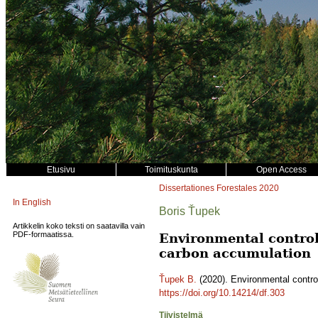
Etusivu
Toimituskunta
Open Access
Dissertationes Forestales
2020
In English
Boris Ťupek
Artikkelin koko teksti on saatavilla vain
PDF-formaatissa.
Environmental controls
carbon accumulation
Ťupek B.
(2020). Environmental control
https://doi.org/10.14214/df.303
Tiivistelmä