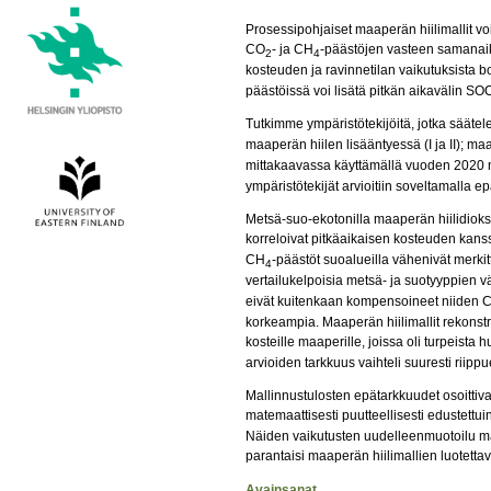
Prosessipohjaiset maaperän hiilimallit v
CO
- ja CH
-päästöjen vasteen samanaika
2
4
kosteuden ja ravinnetilan vaikutuksista b
päästöissä voi lisätä pitkän aikavälin S
Tutkimme ympäristötekijöitä, jotka sääte
maaperän hiilen lisääntyessä (I ja II); 
mittakaavassa käyttämällä vuoden 2020 m
ympäristötekijät arvioitiin soveltamalla e
Metsä-suo-ekotonilla maaperän hiilidioks
korreloivat pitkäaikaisen kosteuden kan
CH
-päästöt suoalueilla vähenivät merkit
4
vertailukelpoisia metsä- ja suotyyppien vä
eivät kuitenkaan kompensoineet niiden 
korkeampia. Maaperän hiilimallit rekonst
kosteille maaperille, joissa oli turpeist
arvioiden tarkkuus vaihteli suuresti riippu
Mallinnustulosten epätarkkuudet osoittiv
matemaattisesti puutteellisesti edustett
Näiden vaikutusten uudelleenmuotoilu mal
parantaisi maaperän hiilimallien luotett
Avainsanat