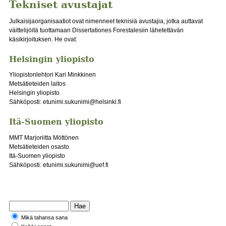
Tekniset avustajat
Julkaisijaorganisaatiot ovat nimenneet teknisiä avustajia, jotka auttavat
väittelijöitä tuottamaan Dissertationes Forestalesiin lähetettävän
käsikirjoituksen. He ovat:
Helsingin yliopisto
Yliopistonlehtori Kari Minkkinen
Metsätieteiden laitos
Helsingin yliopisto
Sähköposti: etunimi.sukunimi@helsinki.fi
Itä-Suomen yliopisto
MMT Marjoriitta Möttönen
Metsätieteiden osasto
Itä-Suomen yliopisto
Sähköposti: etunimi.sukunimi@uef.fi
Mikä tahansa sana