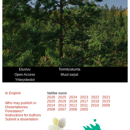
Etusivu
Toimituskunta
Open Access
Muut sarjat
Yhteystiedot
In English
Valitse vuosi
2026
2025
2024
2023
2022
2021
2020
2019
2018
2017
2016
2015
Who may publish in
2014
2013
2012
2011
2010
2009
Dissertationes
2008
2007
2006
2005
Forestales?
Instructions for Authors
Submit a dissertation