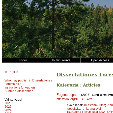
Etusivu
Toimituskunta
Open Access
In English
Dissertationes Fore
Who may publish in Dissertationes
Forestales?
Kategoria : Articles
Instructions for Authors
Submit a dissertation
Eugene Lopatin
.
(2007).
Long-term dyna
https://doi.org/10.14214/df.53
Valitse vuosi
2026
Avainsanat:
ilmastonmuutos
;
Pinu
2025
tuottokyky
;
runkoanalyysi
2024
Tiivistelmä
|
Näytä lisätiedot
|
Arti