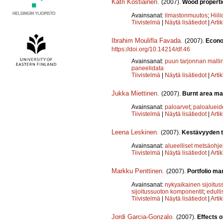
Katri Kostiainen
.
(2007).
Wood properti
Avainsanat:
ilmastonmuutos
;
Hiili
Tiivistelmä
|
Näytä lisätiedot
|
Arti
Ibrahim Moulifla Favada
.
(2007).
Econom
https://doi.org/10.14214/df.46
Avainsanat:
puun tarjonnan malli
paneelidata
Tiivistelmä
|
Näytä lisätiedot
|
Arti
Jukka Miettinen
.
(2007).
Burnt area map
Avainsanat:
paloarvet
;
paloalueid
Tiivistelmä
|
Näytä lisätiedot
|
Arti
Leena Leskinen
.
(2007).
Kestävyyden t
Avainsanat:
alueelliset metsäohje
Tiivistelmä
|
Näytä lisätiedot
|
Arti
Markku Penttinen
.
(2007).
Portfolio ma
Avainsanat:
nykyaikainen sijoitus
sijoitussuoton komponentit
;
edull
Tiivistelmä
|
Näytä lisätiedot
|
Arti
Jordi Garcia-Gonzalo
.
(2007).
Effects 