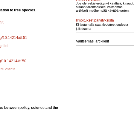
Jos olet rekisteröitynyt käyttäjä, kirjaud
sisään tallentaaksesi valitsemasi
ation to tree species.
artikkelit myöhempää käyttöä varten.
Ilmoitukset päivityksistä
nit
Kirjautumalla saat tiedotteet uudesta
julkaisusta
org/10.14214/df.51
Valitsemasi artikkelit
gniini
rg/10.14214/df.50
ettu otanta
s between policy, science and the