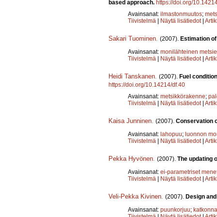
based approach.
https://doi.org/10.1421
Avainsanat:
ilmastonmuutos
;
mets
Tiivistelmä
|
Näytä lisätiedot
|
Arti
Sakari Tuominen
.
(2007).
Estimation of
Avainsanat:
monilähteinen metsien
Tiivistelmä
|
Näytä lisätiedot
|
Arti
Heidi Tanskanen
.
(2007).
Fuel conditio
https://doi.org/10.14214/df.40
Avainsanat:
metsikkörakenne
;
pal
Tiivistelmä
|
Näytä lisätiedot
|
Arti
Kaisa Junninen
.
(2007).
Conservation o
Avainsanat:
lahopuu
;
luonnon mo
Tiivistelmä
|
Näytä lisätiedot
|
Arti
Pekka Hyvönen
.
(2007).
The updating o
Avainsanat:
ei-parametriset mene
Tiivistelmä
|
Näytä lisätiedot
|
Arti
Veli-Pekka Kivinen
.
(2007).
Design and 
Avainsanat:
puunkorjuu
;
katkonna
Tiivistelmä
|
Näytä lisätiedot
|
Arti