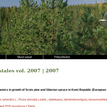
Muut sarjat
Yhteystiedot
stales vol. 2007 | 2007
mics in growth of Scots pine and Siberian spruce in Komi Republic (European p
s sylvestris L.
;
Picea obovata Ledeb.
;
sädekasvu
;
dendrokronolgoia
;
kasvunvaihtel
kkeli PDF-muodossa
|
Tekijä