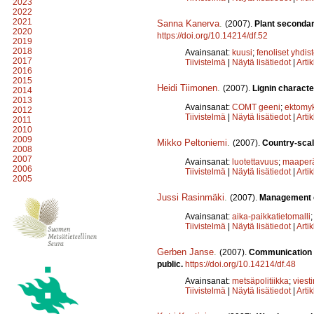
2023
2022
2021
Sanna Kanerva
.
(2007).
Plant secondar
2020
https://doi.org/10.14214/df.52
2019
2018
Avainsanat:
kuusi
;
fenoliset yhdis
2017
Tiivistelmä
|
Näytä lisätiedot
|
Arti
2016
2015
Heidi Tiimonen
.
(2007).
Lignin characte
2014
2013
Avainsanat:
COMT geeni
;
ektomyk
2012
Tiivistelmä
|
Näytä lisätiedot
|
Arti
2011
2010
2009
Mikko Peltoniemi
.
(2007).
Country-scal
2008
2007
Avainsanat:
luotettavuus
;
maaper
2006
Tiivistelmä
|
Näytä lisätiedot
|
Arti
2005
Jussi Rasinmäki
.
(2007).
Management of
Avainsanat:
aika-paikkatietomalli
Tiivistelmä
|
Näytä lisätiedot
|
Arti
Gerben Janse
.
(2007).
Communication i
public.
https://doi.org/10.14214/df.48
Avainsanat:
metsäpolitiikka
;
viesti
Tiivistelmä
|
Näytä lisätiedot
|
Arti