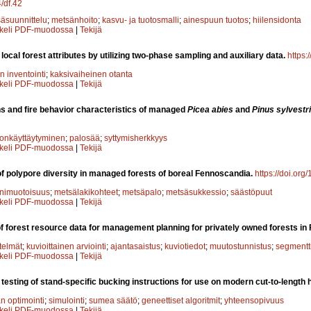
4/df.42
äsuunnittelu
;
metsänhoito
;
kasvu- ja tuotosmalli
;
ainespuun tuotos
;
hiilensidonta
kkeli PDF-muodossa
|
Tekijä
 local forest attributes by utilizing two-phase sampling and auxiliary data.
https:
 inventointi
;
kaksivaiheinen otanta
kkeli PDF-muodossa
|
Tekijä
ns and fire behavior characteristics of managed
Picea abies
and
Pinus sylvestr
onkäyttäytyminen
;
palosää
;
syttymisherkkyys
kkeli PDF-muodossa
|
Tekijä
f polypore diversity in managed forests of boreal Fennoscandia.
https://doi.org
nimuotoisuus
;
metsälakikohteet
;
metsäpalo
;
metsäsukkessio
;
säästöpuut
kkeli PDF-muodossa
|
Tekijä
f forest resource data for management planning for privately owned forests in 
telmät
;
kuvioittainen arviointi
;
ajantasaistus
;
kuviotiedot
;
muutostunnistus
;
segmentt
kkeli PDF-muodossa
|
Tekijä
testing of stand-specific bucking instructions for use on modern cut-to-length
n optimointi
;
simulointi
;
sumea säätö
;
geneettiset algoritmit
;
yhteensopivuus
kkeli PDF-muodossa
|
Tekijä