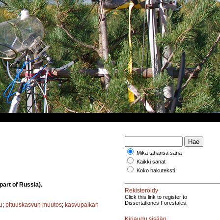
Mikä tahansa sana
Kaikki sanat
Koko hakuteksti
art of Russia).
Rekisteröidy
Click this link to register to
Dissertationes Forestales.
u
;
pituuskasvun muutos
;
kasvupaikan
Kirjaudu sisään