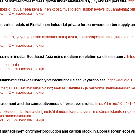
es of northern forest trees grown under elevated CO
, O
and temperature.
http
2
3
dioksidi
;
puuaineen kemiallinen koostumus
;
otsoni
;
luston leveys
;
puuanatomia
;
pu
kkeli PDF-muodossa
|
Tekijä
etric models of Finnish non-industrial private forest owners' timber supply an
ntaminen
;
lyhyen ja pitkän aikavälin hintajoustot
;
osittaissopeutuminen
;
käänteinen h
kkeli PDF-muodossa
|
Tekijä
ping in insular Southeast Asia using medium resolution satellite imagery.
http
en seuranta
kkeli PDF-muodossa
|
Tekijä
ulkinnat metsäkeskusten yhteistoiminnallisissa käytännöissä.
https://doi.org/1
lmat
;
alueelliset metsäneuvostot
;
metsäsuunnittelu - ja neuvonta
;
metsätalouden ke
kkeli PDF-muodossa
|
Tekijä
nagement and the competitiveness of forest ownership.
https://doi.org/10.14214/
salkkuteoria
;
laskentatoimi
;
metsätalouden kannattavuus
;
metsänomistamisen sijoit
isin päätehakkuuikä
kkeli PDF-muodossa
|
Tekijä
of management on timber production and carbon stock in a boreal forest ecosy