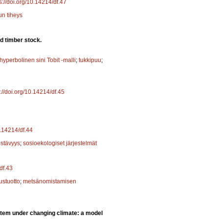
s://doi.org/10.14214/df.47
un tiheys
d timber stock.
yperbolinen sini Tobit -malli
;
tukkipuu
;
s://doi.org/10.14214/df.45
0.14214/df.44
stävyys
;
sosioekologiset järjestelmät
df.43
ustuotto
;
metsänomistamisen
stem under changing climate: a model