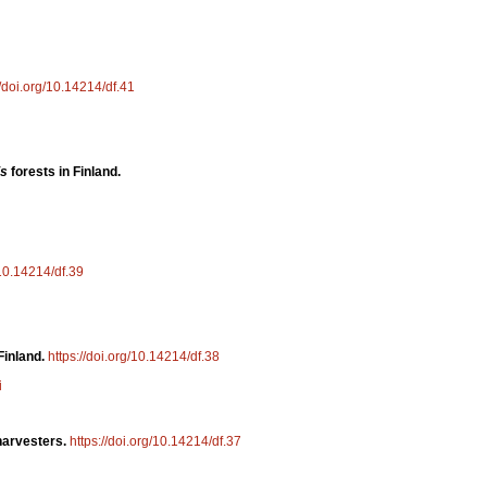
//doi.org/10.14214/df.41
is
forests in Finland.
/10.14214/df.39
Finland.
https://doi.org/10.14214/df.38
i
 harvesters.
https://doi.org/10.14214/df.37