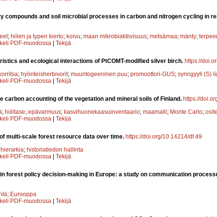
y compounds and soil microbial processes in carbon and nitrogen cycling in rel
teet
;
hiilen ja typen kierto
;
koivu
;
maan mikrobiaktiivisuus
;
metsämaa
;
mänty
;
terpee
kkeli PDF-muodossa
|
Tekijä
ristics and ecological interactions of PtCOMT-modified silver birch.
https://doi.
orritsa
;
hyönteisherbivorit
;
muuntogeeninen puu
;
promoottori-GUS
;
syringyyli (S) li
kkeli PDF-muodossa
|
Tekijä
e carbon accounting of the vegetation and mineral soils of Finland.
https://doi.o
ä
;
hiilitase
;
epävarmuus
;
kasvihuonekaasuinventaario
;
maamalli
;
Monte Carlo
;
osit
kkeli PDF-muodossa
|
Tekijä
 multi-scale forest resource data over time.
https://doi.org/10.14214/df.49
;
hierarkia
;
historiatiedon hallinta
kkeli PDF-muodossa
|
Tekijä
n forest policy decision-making in Europe: a study on communication processe
ntä
;
Eurooppa
kkeli PDF-muodossa
|
Tekijä