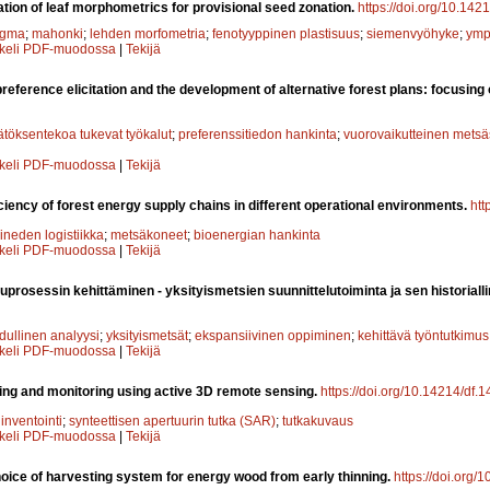
cation of leaf morphometrics for provisional seed zonation.
https://doi.org/10.142
agma
;
mahonki
;
lehden morfometria
;
fenotyyppinen plastisuus
;
siemenvyöhyke
;
ympä
kkeli PDF-muodossa
|
Tekijä
 preference elicitation and the development of alternative forest plans: focusing
töksentekoa tukevat työkalut
;
preferenssitiedon hankinta
;
vuorovaikutteinen metsä
kkeli PDF-muodossa
|
Tekijä
iciency of forest energy supply chains in different operational environments.
htt
ineden logistiikka
;
metsäkoneet
;
bioenergian hankinta
kkeli PDF-muodossa
|
Tekijä
uprosessin kehittäminen - yksityismetsien suunnittelutoiminta ja sen historial
dullinen analyysi
;
yksityismetsät
;
ekspansiivinen oppiminen
;
kehittävä työntutkimus
kkeli PDF-muodossa
|
Tekijä
ng and monitoring using active 3D remote sensing.
https://doi.org/10.14214/df.1
inventointi
;
synteettisen apertuurin tutka (SAR)
;
tutkakuvaus
kkeli PDF-muodossa
|
Tekijä
oice of harvesting system for energy wood from early thinning.
https://doi.org/