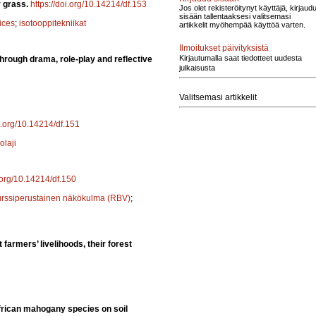
r grass.
https://doi.org/10.14214/df.153
Jos olet rekisteröitynyt käyttäjä, kirjaud
sisään tallentaaksesi valitsemasi
ices
;
isotooppitekniikat
artikkelit myöhempää käyttöä varten.
Ilmoitukset päivityksistä
Kirjautumalla saat tiedotteet uudesta
rough drama, role-play and reflective
julkaisusta
Valitsemasi artikkelit
oi.org/10.14214/df.151
olaji
i.org/10.14214/df.150
urssiperustainen näkökulma (RBV)
;
farmers’ livelihoods, their forest
frican mahogany species on soil