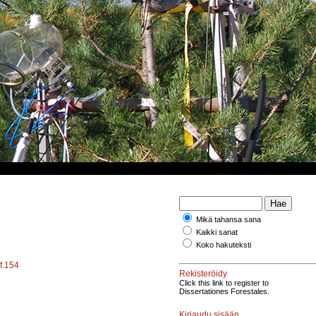
Mikä tahansa sana
Kaikki sanat
Koko hakuteksti
df.154
Rekisteröidy
Click this link to register to
Dissertationes Forestales.
Kirjaudu sisään