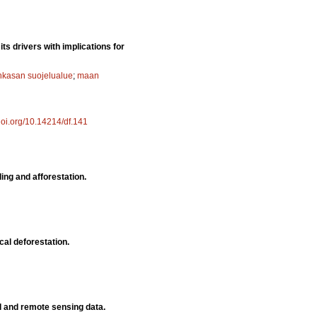
ts drivers with implications for
nkasan suojelualue
;
maan
/doi.org/10.14214/df.141
ling and afforestation.
cal deforestation.
l and remote sensing data.