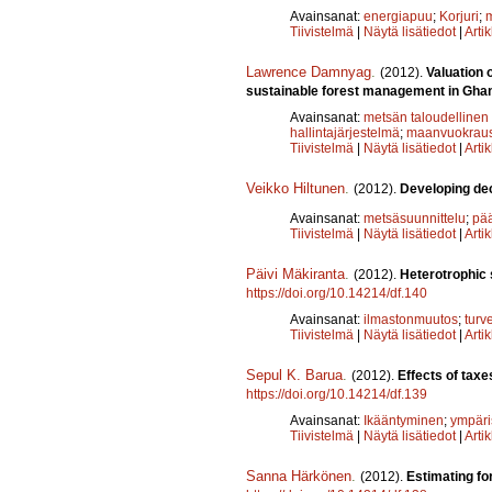
Avainsanat:
energiapuu
;
Korjuri
;
m
Tiivistelmä
|
Näytä lisätiedot
|
Arti
Lawrence Damnyag
.
(2012).
Valuation 
sustainable forest management in Gha
Avainsanat:
metsän taloudellinen
hallintajärjestelmä
;
maanvuokrau
Tiivistelmä
|
Näytä lisätiedot
|
Arti
Veikko Hiltunen
.
(2012).
Developing deci
Avainsanat:
metsäsuunnittelu
;
pää
Tiivistelmä
|
Näytä lisätiedot
|
Arti
Päivi Mäkiranta
.
(2012).
Heterotrophic s
https://doi.org/10.14214/df.140
Avainsanat:
ilmastonmuutos
;
turv
Tiivistelmä
|
Näytä lisätiedot
|
Arti
Sepul K. Barua
.
(2012).
Effects of taxe
https://doi.org/10.14214/df.139
Avainsanat:
Ikääntyminen
;
ympäri
Tiivistelmä
|
Näytä lisätiedot
|
Arti
Sanna Härkönen
.
(2012).
Estimating fo