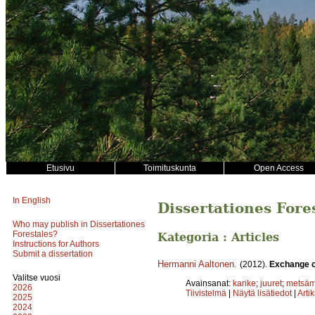
Etusivu
Toimituskunta
Open Access
In English
Dissertationes Fore
Who may publish in Dissertationes
Forestales?
Kategoria : Articles
Instructions for Authors
Submit a dissertation
Hermanni Aaltonen
.
(2012).
Exchange of
Valitse vuosi
Avainsanat:
karike
;
juuret
;
metsä
2026
Tiivistelmä
|
Näytä lisätiedot
|
Arti
2025
2024