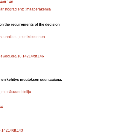
14/df.148
ristögradientti
;
maaperäkemia
 on the requirements of the decision
suunnittelu
;
monikriteerinen
ps://doi.org/10.14214/df.146
linen kehitys muutoksen suuntaajana.
;
metsäsuunnittelija
44
10.14214/df.143