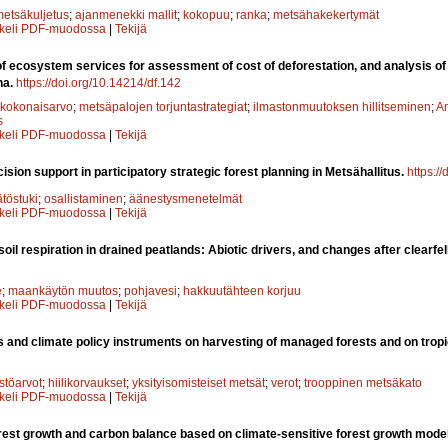
etsäkuljetus
;
ajanmenekki mallit
;
kokopuu
;
ranka
;
metsähakekertymät
kkeli PDF-muodossa
|
Tekijä
of ecosystem services for assessment of cost of deforestation, and analysis of i
na.
https://doi.org/10.14214/df.142
 kokonaisarvo
;
metsäpalojen torjuntastrategiat
;
ilmastonmuutoksen hillitseminen
;
A
s
kkeli PDF-muodossa
|
Tekijä
sion support in participatory strategic forest planning in Metsähallitus.
https:/
töstuki
;
osallistaminen
;
äänestysmenetelmät
kkeli PDF-muodossa
|
Tekijä
oil respiration in drained peatlands: Abiotic drivers, and changes after clearfel
e
;
maankäytön muutos
;
pohjavesi
;
hakkuutähteen korjuu
kkeli PDF-muodossa
|
Tekijä
s and climate policy instruments on harvesting of managed forests and on tropi
stöarvot
;
hiilikorvaukset
;
yksityisomisteiset metsät
;
verot
;
trooppinen metsäkato
kkeli PDF-muodossa
|
Tekijä
rest growth and carbon balance based on climate-sensitive forest growth mode