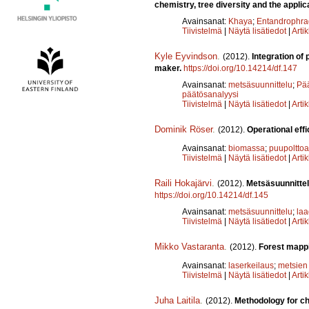
chemistry, tree diversity and the appli
Avainsanat:
Khaya
;
Entandrophr
Tiivistelmä
|
Näytä lisätiedot
|
Arti
Kyle Eyvindson
.
(2012).
Integration of
maker.
https://doi.org/10.14214/df.147
Avainsanat:
metsäsuunnittelu
;
Pää
päätösanalyysi
Tiivistelmä
|
Näytä lisätiedot
|
Arti
Dominik Röser
.
(2012).
Operational eff
Avainsanat:
biomassa
;
puupolttoa
Tiivistelmä
|
Näytä lisätiedot
|
Arti
Raili Hokajärvi
.
(2012).
Metsäsuunnittel
https://doi.org/10.14214/df.145
Avainsanat:
metsäsuunnittelu
;
laa
Tiivistelmä
|
Näytä lisätiedot
|
Arti
Mikko Vastaranta
.
(2012).
Forest mappi
Avainsanat:
laserkeilaus
;
metsien 
Tiivistelmä
|
Näytä lisätiedot
|
Arti
Juha Laitila
.
(2012).
Methodology for ch