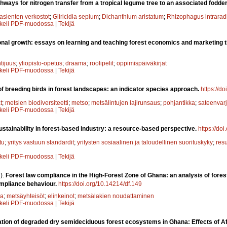
ways for nitrogen transfer from a tropical legume tree to an associated fodde
asienten verkostot
;
Gliricidia sepium
;
Dichanthium aristatum
;
Rhizophagus intrarad
kkeli PDF-muodossa
|
Tekijä
nal growth: essays on learning and teaching forest economics and marketing th
tijuus
;
yliopisto-opetus
;
draama
;
roolipelit
;
oppimispäiväkirjat
kkeli PDF-muodossa
|
Tekijä
of breeding birds in forest landscapes: an indicator species approach.
https://d
t
;
metsien biodiversiteetti
;
metso
;
metsälintujen lajirunsaus
;
pohjantikka
;
sateenvarj
kkeli PDF-muodossa
|
Tekijä
ustainability in forest-based industry: a resource-based perspective.
https://do
tu
;
yritys vastuun standardit
;
yritysten sosiaalinen ja taloudellinen suorituskyky
;
res
kkeli PDF-muodossa
|
Tekijä
).
Forest law compliance in the High-Forest Zone of Ghana: an analysis of forest 
compliance behaviour.
https://doi.org/10.14214/df.149
a
;
metsäyhteisöt
;
elinkeinot
;
metsälakien noudattaminen
kkeli PDF-muodossa
|
Tekijä
tion of degraded dry semideciduous forest ecosystems in Ghana: Effects of A