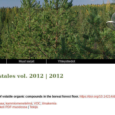
Muut sarjat
Yhteystiedot
stales vol. 2012 | 2012
 volatile organic compounds in the boreal forest floor.
https://doi.org/10.14214/
maa
;
kammiomenetelmä
;
VOC
;
ilmakemia
kkeli PDF-muodossa
|
Tekijä