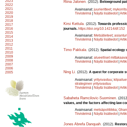
2023
Riina Jalonen
.
(2012).
Belowground path
2022
2021
Avainsanat:
juurieritteet
;
mykorrits
2020
Tiivistelmä
|
Näytä lisätiedot
|
Arti
2019
2018
Kirsi Kettula
.
(2012).
Towards professio
2017
journals.
https://doi.org/10.14214/df.152
2016
2015
Avainsanat:
Metsätieteet
;
asiantun
2014
Tiivistelmä
|
Näytä lisätiedot
|
Arti
2013
2012
2011
Timo Pakkala
.
(2012).
Spatial ecology 
2010
2009
Avainsanat:
alueelliset mittakaava
2008
Tiivistelmä
|
Näytä lisätiedot
|
Arti
2007
2006
Ning Li
.
(2012).
A quest for corporate s
2005
Avainsanat:
yritysvastuu
;
kilpailue
strateginen yritysvastuu
Tiivistelmä
|
Näytä lisätiedot
|
Arti
Sabaheta Ramcilovic-Suominen
.
(2012
values, and the factors affecting law 
Avainsanat:
metsäpolitiikka
;
Ghan
Tiivistelmä
|
Näytä lisätiedot
|
Arti
Jones Abrefa Danquah
.
(2012).
Restora