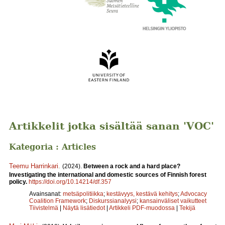
Artikkelit jotka sisältää sanan 'VOC'
Kategoria : Articles
Teemu Harrinkari
.
(2024).
Between a rock and a hard place?
Investigating the international and domestic sources of Finnish forest
policy.
https://doi.org/10.14214/df.357
Avainsanat:
metsäpolitiikka
;
kestävyys, kestävä kehitys
;
Advocacy
Coalition Framework
;
Diskurssianalyysi
;
kansainväliset vaikutteet
Tiivistelmä
|
Näytä lisätiedot
|
Artikkeli PDF-muodossa
|
Tekijä