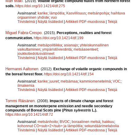
Mari Mäki
.
(2019).
Volatile organic compound fluxes from northern forest
soils.
https://doi.org/10.14214/df.275
Avainsanat:
karike
;
lämpötila
;
Kasvillisuus
;
metsänpohja
;
haihtuva
orgaaninen yhdiste
;
vuo
Tiivistelmä
|
Näytä lisätiedot
|
Artikkeli PDF-muodossa
|
Tekijä
Miguel Fabra-Crespo
.
(2015).
Perceptions, realities and forest
communication.
https://doi.org/10.14214/df.199
Avainsanat:
metsäpolitiikka
;
asianajo
;
yhteiskunnallinen
vaikuttaminen
;
ympäristöviestintä
;
metsäasenteet
;
joukkotiedotusvälineet
Tiivistelmä
|
Näytä lisätiedot
|
Artikkeli PDF-muodossa
|
Tekijä
Hermanni Aaltonen
.
(2012).
Exchange of volatile organic compounds in
the boreal forest floor.
https://doi.org/10.14214/df.154
Avainsanat:
karike
;
juuret
;
metsämaa
;
kammiomenetelmä
;
VOC
;
ilmakemia
Tiivistelmä
|
Näytä lisätiedot
|
Artikkeli PDF-muodossa
|
Tekijä
Tommi Räisänen
.
(2008).
Impacts of climate change and forest
management on monoterpene emission and needle secondary
compounds of Boreal Scots pine (
Pinus sylvestris
L.).
https://doi.org/10.14214/df.72
Avainsanat:
metsänhoito
;
BVOC
;
boraalinen metsä
;
hakkuu
;
kohonnut CO<sub>2</sub> ja lämpötila
;
sekundäärimetabolia
Tiivistelmä
|
Näytä lisätiedot
|
Artikkeli PDF-muodossa
|
Tekijä