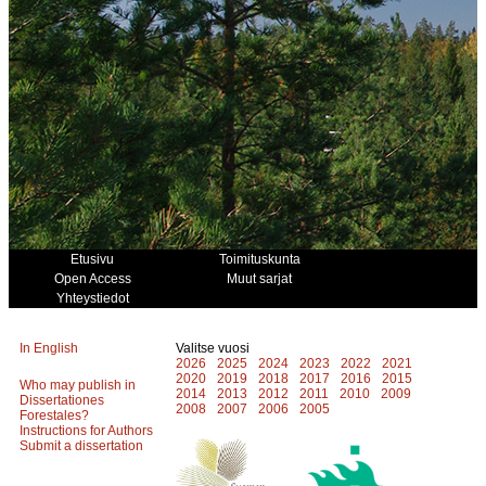
Etusivu
Toimituskunta
Open Access
Muut sarjat
Yhteystiedot
In English
Valitse vuosi
2026
2025
2024
2023
2022
2021
2020
2019
2018
2017
2016
2015
Who may publish in
2014
2013
2012
2011
2010
2009
Dissertationes
2008
2007
2006
2005
Forestales?
Instructions for Authors
Submit a dissertation