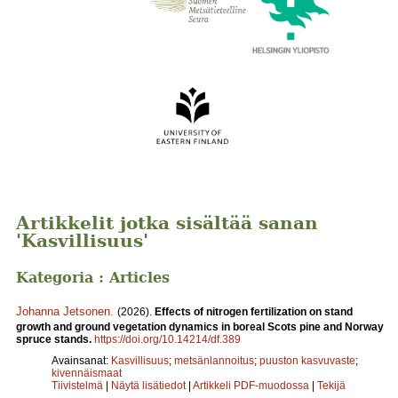
Artikkelit jotka sisältää sanan
'Kasvillisuus'
Kategoria : Articles
Johanna Jetsonen
.
(2026).
Effects of nitrogen fertilization on stand
growth and ground vegetation dynamics in boreal Scots pine and Norway
spruce stands.
https://doi.org/10.14214/df.389
Avainsanat:
Kasvillisuus
;
metsänlannoitus
;
puuston kasvuvaste
;
kivennäismaat
Tiivistelmä
|
Näytä lisätiedot
|
Artikkeli PDF-muodossa
|
Tekijä