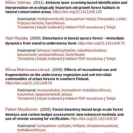
Mikko Vehmas
.
(2011).
Airborne laser scanning based identification and
interpretation on ecologically important old-growth forest habitats in
natural conservation areas.
https://doi.org/10.14214/df.120
Avainsanat:
metsäinventointi
;
boreaalinen metsä
;
Pienaukko
;
Lehto
;
Populus tremula
;
Kasvillisuus
Tiivistelmä
|
Näytä lisätiedot
|
Artikkeli PDF-muodossa
|
Tekijä
Harri Hautala
.
(2008).
Disturbance in boreal spruce forest – immediate
dynamics from stand to understorey level.
https://doi.org/10.14214/df.74
Avainsanat:
lahopuu
;
epiksyylilajisto
;
säästöpuuhakkuu
;
kasvumuoto
;
aluskasvillisuus
;
tuulenkaato
Tiivistelmä
|
Näytä lisätiedot
|
Artikkeli PDF-muodossa
|
Tekijä
Minna Malmivaara-Lämsä
.
(2008).
Effects of recreational use and
fragmentation on the understorey vegetation and soil microbial
communities of urban forests in southern Finland.
https://doi.org/10.14214/df.54
Avainsanat:
reunavaikutus
;
boreaalinen metsäkasvillisuus
;
kuluminen
;
taajamametsät
;
tallaus
Tiivistelmä
|
Näytä lisätiedot
|
Artikkeli PDF-muodossa
|
Tekijä
Petteri Muukkonen
.
(2006).
Forest inventory-based large-scale forest
biomass and carbon budget assessment: new enhanced methods and
use of remote sensing for verification.
https://doi.org/10.14214/df.30
Avainsanat:
boreaalinen vyöhyke
;
hiilitase
;
ilmastonmuutokset
;
metsäkasvillisuus