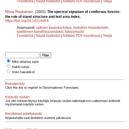
Tiivistelmä
|
Näytä lisätiedot
|
Artikkeli PDF-muodossa
|
Tekijä
Miina Rautiainen
.
(2005).
The spectral signature of coniferous forests:
the role of stand structure and leaf area index.
https://doi.org/10.14214/df.6
Avainsanat:
optinen kaukokartoitus
;
metsikön heijastumalli
;
spektrinen kasvillisuusindeksi
;
latvusmuoto
Tiivistelmä
|
Näytä lisätiedot
|
Artikkeli PDF-muodossa
|
Tekijä
Mikä tahansa sana
Kaikki sanat
Koko hakuteksti
Rekisteröidy
Click this link to register to Dissertationes Forestales.
Kirjaudu sisään
Jos olet rekisteröitynyt käyttäjä, kirjaudu sisään tallentaaksesi valitsemasi artikkelit
myöhempää käyttöä varten.
Ilmoitukset päivityksistä
Kirjautumalla saat tiedotteet uudesta julkaisusta