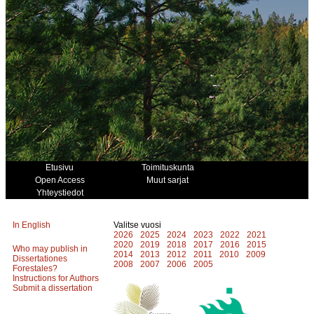
Etusivu
Toimituskunta
Open Access
Muut sarjat
Yhteystiedot
In English
Valitse vuosi
2026
2025
2024
2023
2022
2021
2020
2019
2018
2017
2016
2015
Who may publish in
2014
2013
2012
2011
2010
2009
Dissertationes
2008
2007
2006
2005
Forestales?
Instructions for Authors
Submit a dissertation