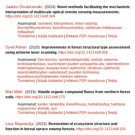
Jaakko Oivukkamäki
.
(2024).
Novel methods facilitating the mechanistic
interpretation of multiscale optical remote sensing measurements.
https://doi.org/10.14214/df.349
Avainsanat:
ravinteet
;
fotosynteesi
;
hiilen sidonta
;
klorofyllifluoresenssi
;
kasvillisuusindeksi
;
vaihtuvan mittakaavan
mittaukset
Tiivistelmä
|
Näytä lisätiedot
|
Artikkeli PDF-muodossa
|
Tekijä
Syed Adnan
.
(2020).
Improvements in forest structural type assessment
using airborne laser scanning.
https://doi.org/10.14214/df.306
Avainsanat:
Gini-kerroin
;
neliökeskiläpimitta
;
metsän rakenne
;
lentolaserkeilaus
;
suurempien puiden pohjapinta-ala
;
rakenteellinen
heterogeenisyys
;
koealan koon optimointi
;
otoskoon optimointi
;
laserpistetiheyden vaikutukset
;
puuston biomassa
;
kasvillisuusvyöhykkeiden metsien rakenne
Tiivistelmä
|
Näytä lisätiedot
|
Artikkeli PDF-muodossa
|
Tekijä
Mari Mäki
.
(2019).
Volatile organic compound fluxes from northern forest
soils.
https://doi.org/10.14214/df.275
Avainsanat:
karike
;
lämpötila
;
Kasvillisuus
;
metsänpohja
;
haihtuva
orgaaninen yhdiste
;
vuo
Tiivistelmä
|
Näytä lisätiedot
|
Artikkeli PDF-muodossa
|
Tekijä
Liisa Maanavilja
.
(2015).
Restoration of ecosystem structure and
function in boreal spruce swamp forests.
https://doi.org/10.14214/df.191