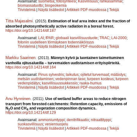
Avainsanat:
suometsä
;
fotosynteesi
;
Kasvillisuus
;
rahkasammal
;
biomassatuotto
;
biogeokemia
Tiivistelmä
|
Näytä lisätiedot
|
Artikkeli PDF-muodossa
|
Tekijä
Titta Majasalmi
.
(2015).
Estimation of leaf area index and the fraction of
absorbed photosynthetically active radiation in a boreal forest.
https://doi.org/10.14214/df.187
Avainsanat:
LAI
;
fPAR
;
globaali kasvillisuustuote
;
TRAC
;
LAI-2000
;
fotonin uudelleen törmäyksen todennäköisyys
Tiivistelmä
|
Näytä lisätiedot
|
Artikkeli PDF-muodossa
|
Tekijä
Markku Saarinen
.
(2013).
Männyn kylvö ja luontainen taimettuminen
vanhoilla ojitusalueilla – turvemaiden uudistamisen erityispiirteitä.
https://doi.org/10.14214/df.164
Avainsanat:
Pinus sylvestris
;
laikutus
;
ojitetut turvemaat
;
mätästys
;
metsän uudistaminen
;
vedenpinnan taso
;
turpeen kosteus
;
turpeen
vedenpidätys
;
kasvillisuussukkessio
;
raaka-humus
Tiivistelmä
|
Näytä lisätiedot
|
Artikkeli PDF-muodossa
|
Tekijä
Anu Hynninen
.
(2011).
Use of wetland buffer areas to reduce nitrogen
transport from forested catchments: Retention capacity, emissions of
N
O and CH
and vegetation composition dynamics.
2
4
https://doi.org/10.14214/df.129
Avainsanat:
ammoniumtyppi
;
denitrifikaatio
;
nitraattityppi
;
suokasvillisuus
;
vesiensuojelu
Tiivistelmä
|
Näytä lisätiedot
|
Artikkeli PDF-muodossa
|
Tekijä