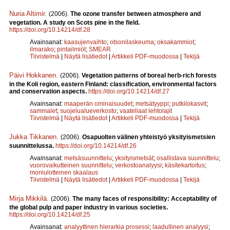
Nuria Altimir
.
(2006).
The ozone transfer between atmosphere and
vegetation. A study on Scots pine in the field.
https://doi.org/10.14214/df.28
Avainsanat:
kaasujenvaihto
;
otsonilaskeuma
;
oksakammiot
;
ilmarako
;
pintailmiöt
;
SMEAR
Tiivistelmä
|
Näytä lisätiedot
|
Artikkeli PDF-muodossa
|
Tekijä
Päivi Hokkanen
.
(2006).
Vegetation patterns of boreal herb-rich forests
in the Koli region, eastern Finland: classification, environmental factors
and conservation aspects.
https://doi.org/10.14214/df.27
Avainsanat:
maaperän ominaisuudet
;
metsätyyppi
;
putkilokasvit
;
sammalet
;
suojelualueverkosto
;
vaateliaat lehtolajit
Tiivistelmä
|
Näytä lisätiedot
|
Artikkeli PDF-muodossa
|
Tekijä
Jukka Tikkanen
.
(2006).
Osapuolten välinen yhteistyö yksityismetsien
suunnittelussa.
https://doi.org/10.14214/df.26
Avainsanat:
metsäsuunnittelu
;
yksityismetsät
;
osallistava suunnittelu
;
vuorovaikutteinen suunnittelu
;
verkostoanalyysi
;
käsitekartoitus
;
moniulotteinen skaalaus
Tiivistelmä
|
Näytä lisätiedot
|
Artikkeli PDF-muodossa
|
Tekijä
Mirja Mikkilä
.
(2006).
The many faces of responsibility: Acceptability of
the global pulp and paper industry in various societies.
https://doi.org/10.14214/df.25
Avainsanat:
analyyttinen hierarkia prosessi
;
laadullinen analyysi
;