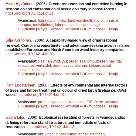
Esko Hyvärinen
.
(2006).
Green-tree retention and controlled burning in
restoration and conservation of beetle diversity in boreal forests.
https://doi.org/10.14214/df.21
Avainsanat:
häiriödynamiikka
;
biodiversiteetti
;
kovakuoriaiset
;
lahopuu
;
metsätalous
;
lahopuusta riippuvaiset lajit
Tiivistelmä
|
Näytä lisätiedot
|
Artikkeli PDF-muodossa
|
Tekijä
Silja Korhonen
.
(2006).
A capability-based view of organisational
renewal: Combining opportunity- and advantage-seeking growth in large,
established European and North American wood-industry companies.
https://doi.org/10.14214/df.20
Avainsanat:
sisäinen yrittäjyys
;
organisaatiomuutoksen hallinta
;
sosiaaliset verkostot
;
organisaatiorakenne
;
tietoprosessit
;
metsäteollisuus
Tiivistelmä
|
Näytä lisätiedot
|
Artikkeli PDF-muodossa
|
Tekijä
Katri Luostarinen
.
(2006).
Effects of environmental and internal factors
of trees and timber treatment on colour of dried birch (
Betula pendula
)
wood.
https://doi.org/10.14214/df.19
Avainsanat:
proantosyanidiinit
;
anatomia
;
CIEL*a*b*
;
kuivaus
Tiivistelmä
|
Näytä lisätiedot
|
Artikkeli PDF-muodossa
|
Tekijä
Saara Lilja
.
(2006).
Ecological restoration of forests in Fennoscandia:
defining reference stand structures and immediate effects of
restoration.
https://doi.org/10.14214/df.18
Avainsanat:
aktiivinen ja passiivinen ennallistaminen
;