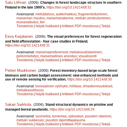
Satu Löfman
.
(2006).
Changes in forest landscape structure in southern
Finland in the late 1900’s.
https://doi.org/10.14214/df.32
Avainsanat:
metsätalous
;
aukkohakkuu
;
fragmentoituminen
;
maiseman muutos
;
maisemarakenne
;
metsän pirstoutuminen
;
reunavaikutus
;
tiet
Tiivistelmä
|
Näytä lisätiedot
|
Artikkeli PDF-muodossa
|
Tekijä
Eeva Karjalainen
.
(2006).
The visual preferences for forest regeneration
and field afforestation - four case studies in Finland.
https://doi.org/10.14214/df.31
Avainsanat:
maisemapreferenssit
;
metsänuudistaminen
;
pellonmetsitys
;
maisemallinen arvostus
;
visualisointi
Tiivistelmä
|
Näytä lisätiedot
|
Artikkeli PDF-muodossa
|
Tekijä
Petteri Muukkonen
.
(2006).
Forest inventory-based large-scale forest
biomass and carbon budget assessment: new enhanced methods and
use of remote sensing for verification.
https://doi.org/10.14214/df.30
Avainsanat:
boreaalinen vyöhyke
;
hiilitase
;
ilmastonmuutokset
;
metsäkasvillisuus
Tiivistelmä
|
Näytä lisätiedot
|
Artikkeli PDF-muodossa
|
Tekijä
Sakari Sarkkola
.
(2006).
Stand structural dynamics on pristine and
managed boreal peatlands.
https://doi.org/10.14214/df.29
Avainsanat:
suometsä
;
turvemaa
;
ojitusalue
;
puuston rakenne
;
metsän sukkessio
;
puuston läpimittajakauma
Tiivistelmä
|
Näytä lisätiedot
|
Artikkeli PDF-muodossa
|
Tekijä