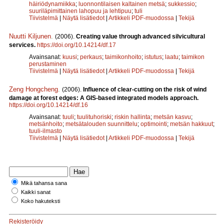
häiriödynamiikka
;
luonnontilaisen kaltainen metsä
;
sukkessio
;
suuriläpimittainen lahopuu ja lehtipuu
;
tuli
Tiivistelmä
|
Näytä lisätiedot
|
Artikkeli PDF-muodossa
|
Tekijä
Nuutti Kiljunen
.
(2006).
Creating value through advanced silvicultural
services.
https://doi.org/10.14214/df.17
Avainsanat:
kuusi
;
perkaus
;
taimikonhoito
;
istutus
;
laatu
;
taimikon
perustaminen
Tiivistelmä
|
Näytä lisätiedot
|
Artikkeli PDF-muodossa
|
Tekijä
Zeng Hongcheng
.
(2006).
Influence of clear-cutting on the risk of wind
damage at forest edges: A GIS-based integrated models approach.
https://doi.org/10.14214/df.16
Avainsanat:
tuuli
;
tuulituhoriski
;
riskin hallinta
;
metsän kasvu
;
metsänhoito
;
metsätalouden suunnittelu
;
optimointi
;
metsän hakkuut
;
tuuli-ilmasto
Tiivistelmä
|
Näytä lisätiedot
|
Artikkeli PDF-muodossa
|
Tekijä
Mikä tahansa sana
Kaikki sanat
Koko hakuteksti
Rekisteröidy