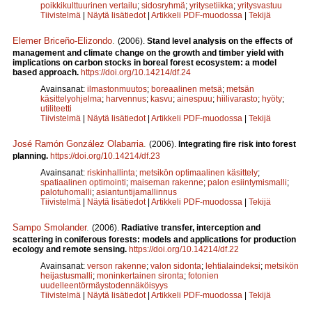
poikkikulttuurinen vertailu
;
sidosryhmä
;
yritysetiikka
;
yritysvastuu
Tiivistelmä
|
Näytä lisätiedot
|
Artikkeli PDF-muodossa
|
Tekijä
Elemer Briceño-Elizondo
.
(2006).
Stand level analysis on the effects of
management and climate change on the growth and timber yield with
implications on carbon stocks in boreal forest ecosystem: a model
based approach.
https://doi.org/10.14214/df.24
Avainsanat:
ilmastonmuutos
;
boreaalinen metsä
;
metsän
käsittelyohjelma
;
harvennus
;
kasvu
;
ainespuu
;
hiilivarasto
;
hyöty
;
utiliteetti
Tiivistelmä
|
Näytä lisätiedot
|
Artikkeli PDF-muodossa
|
Tekijä
José Ramón González Olabarria
.
(2006).
Integrating fire risk into forest
planning.
https://doi.org/10.14214/df.23
Avainsanat:
riskinhallinta
;
metsikön optimaalinen käsittely
;
spatiaalinen optimointi
;
maiseman rakenne
;
palon esiintymismalli
;
palotuhomalli
;
asiantuntijamallinnus
Tiivistelmä
|
Näytä lisätiedot
|
Artikkeli PDF-muodossa
|
Tekijä
Sampo Smolander
.
(2006).
Radiative transfer, interception and
scattering in coniferous forests: models and applications for production
ecology and remote sensing.
https://doi.org/10.14214/df.22
Avainsanat:
verson rakenne
;
valon sidonta
;
lehtialaindeksi
;
metsikön
heijastusmalli
;
moninkertainen sironta
;
fotonien
uudelleentörmäystodennäköisyys
Tiivistelmä
|
Näytä lisätiedot
|
Artikkeli PDF-muodossa
|
Tekijä