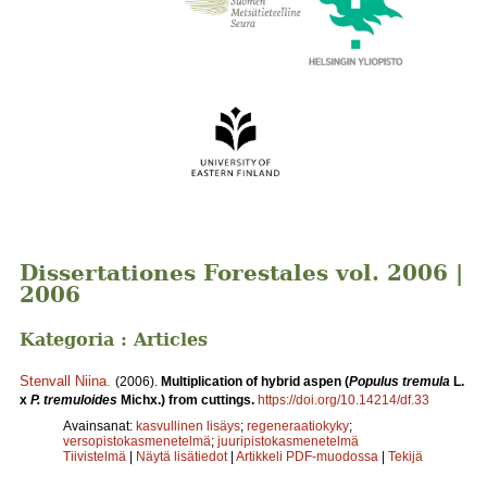
Dissertationes Forestales vol. 2006 |
2006
Kategoria : Articles
Stenvall Niina
.
(2006).
Multiplication of hybrid aspen (
Populus tremula
L.
x
P. tremuloides
Michx.) from cuttings.
https://doi.org/10.14214/df.33
Avainsanat:
kasvullinen lisäys
;
regeneraatiokyky
;
versopistokasmenetelmä
;
juuripistokasmenetelmä
Tiivistelmä
|
Näytä lisätiedot
|
Artikkeli PDF-muodossa
|
Tekijä