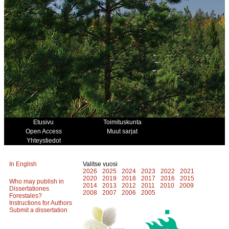
Etusivu
Toimituskunta
Open Access
Muut sarjat
Yhteystiedot
In English
Valitse vuosi
2026
2025
2024
2023
2022
2021
2020
2019
2018
2017
2016
2015
Who may publish in
2014
2013
2012
2011
2010
2009
Dissertationes
2008
2007
2006
2005
Forestales?
Instructions for Authors
Submit a dissertation