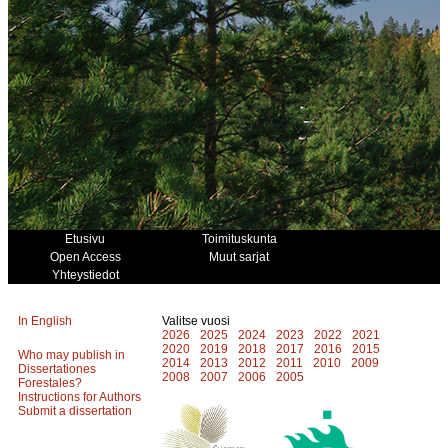
Etusivu
Toimituskunta
Open Access
Muut sarjat
Yhteystiedot
In English
Valitse vuosi
2026
2025
2024
2023
2022
2021
2020
2019
2018
2017
2016
2015
Who may publish in
2014
2013
2012
2011
2010
2009
Dissertationes
2008
2007
2006
2005
Forestales?
Instructions for Authors
Submit a dissertation