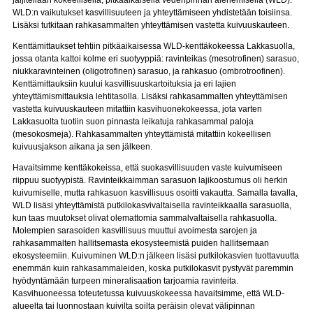
jäljitellään kokeellisella, pitkäaikaisella vedenpinnan alenemisella (WLD).
WLD:n vaikutukset kasvillisuuteen ja yhteyttämiseen yhdistetään toisiinsa.
Lisäksi tutkitaan rahkasammalten yhteyttämisen vastetta kuivuuskauteen.
Kenttämittaukset tehtiin pitkäaikaisessa WLD-kenttäkokeessa Lakkasuolla,
jossa otanta kattoi kolme eri suotyyppiä: ravinteikas (mesotrofinen) sarasuo,
niukkaravinteinen (oligotrofinen) sarasuo, ja rahkasuo (ombrotroofinen).
Kenttämittauksiin kuului kasvillisuuskartoituksia ja eri lajien
yhteyttämismittauksia lehtitasolla. Lisäksi rahkasammalten yhteyttämisen
vastetta kuivuuskauteen mitattiin kasvihuonekokeessa, jota varten
Lakkasuolta tuotiin suon pinnasta leikatuja rahkasammal paloja
(mesokosmeja). Rahkasammalten yhteyttämistä mitattiin kokeellisen
kuivuusjakson aikana ja sen jälkeen.
Havaitsimme kenttäkokeissa, että suokasvillisuuden vaste kuivumiseen
riippuu suotyypistä. Ravinteikkaimman sarasuon lajikoostumus oli herkin
kuivumiselle, mutta rahkasuon kasvillisuus osoitti vakautta. Samalla tavalla,
WLD lisäsi yhteyttämistä putkilokasvivaltaisella ravinteikkaalla sarasuolla,
kun taas muutokset olivat olemattomia sammalvaltaisella rahkasuolla.
Molempien sarasoiden kasvillisuus muuttui avoimesta sarojen ja
rahkasammalten hallitsemasta ekosysteemistä puiden hallitsemaan
ekosysteemiin. Kuivuminen WLD:n jälkeen lisäsi putkilokasvien tuottavuutta
enemmän kuin rahkasammaleiden, koska putkilokasvit pystyvät paremmin
hyödyntämään turpeen mineralisaation tarjoamia ravinteita.
Kasvihuoneessa toteutetussa kuivuuskokeessa havaitsimme, että WLD-
alueelta tai luonnostaan kuivilta soilta peräisin olevat välipinnan