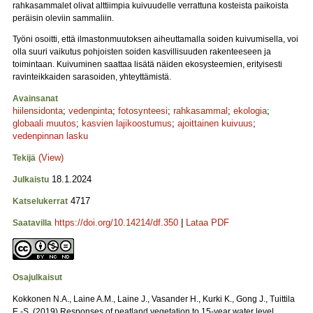
rahkasammalet olivat alttiimpia kuivuudelle verrattuna kosteista paikoista
peräisin oleviin sammaliin.
Työni osoitti, että ilmastonmuutoksen aiheuttamalla soiden kuivumisella, voi
olla suuri vaikutus pohjoisten soiden kasvillisuuden rakenteeseen ja
toimintaan. Kuivuminen saattaa lisätä näiden ekosysteemien, erityisesti
ravinteikkaiden sarasoiden, yhteyttämistä.
Avainsanat
hiilensidonta
;
vedenpinta
;
fotosynteesi
;
rahkasammal
;
ekologia
;
globaali muutos
;
kasvien lajikoostumus
;
ajoittainen kuivuus
;
vedenpinnan lasku
(View)
Tekijä
18.1.2024
Julkaistu
4717
Katselukerrat
https://doi.org/10.14214/df.350
|
Lataa PDF
Saatavilla
Osajulkaisut
Kokkonen N.A., Laine A.M., Laine J., Vasander H., Kurki K., Gong J., Tuittila
E.-S. (2019) Responses of peatland vegetation to 15-year water level