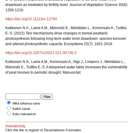
drawdown as mediated by fertility level. Journal of Vegetation Science 30(6):
1206-1216.
https://doi.org/10.1111/jvs.12794
Kokkonen N.A., Laine A.M., Männistö E., Mehtätalo L., Korrensalo A., Tuittila
E.-S. (2022) Two mechanisms drive changes in boreal peatland
photosynthesis following long-term water level drawdown: species turnover
and altered photosynthetic capacity. Ecosystems 25(7): 1601-1618.
https://doi.org/10.1007/s10021-021-00736-3
Kokkonen N.A., Laine A.M., Korrensalo A., Nijp J., Limpens J., Mehtätalo L.,
Männistö E., Tuittila E.-S. A deepened water table increases the vulnerability
of peat mosses to periodic drought. Manuscript.
Mikä tahansa sana
Kaikki sanat
Koko hakuteksti
Rekisteröidy
Click this link to register to Dissertationes Forestales.