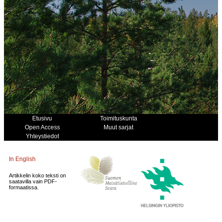
Etusivu
Toimituskunta
Open Access
Muut sarjat
Yhteystiedot
In English
Artikkelin koko teksti on
saatavilla vain PDF-
formaatissa.