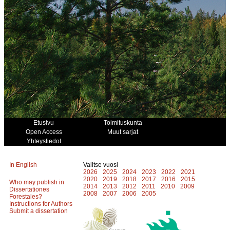
Etusivu
Toimituskunta
Open Access
Muut sarjat
Yhteystiedot
In English
Valitse vuosi
2026
2025
2024
2023
2022
2021
2020
2019
2018
2017
2016
2015
Who may publish in
2014
2013
2012
2011
2010
2009
Dissertationes
2008
2007
2006
2005
Forestales?
Instructions for Authors
Submit a dissertation