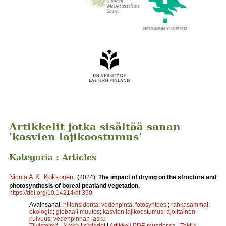
Artikkelit jotka sisältää sanan
'kasvien lajikoostumus'
Kategoria : Articles
Nicola A.K. Kokkonen
.
(2024).
The impact of drying on the structure and
photosynthesis of boreal peatland vegetation.
https://doi.org/10.14214/df.350
Avainsanat:
hiilensidonta
;
vedenpinta
;
fotosynteesi
;
rahkasammal
;
ekologia
;
globaali muutos
;
kasvien lajikoostumus
;
ajoittainen
kuivuus
;
vedenpinnan lasku
Tiivistelmä
|
Näytä lisätiedot
|
Artikkeli PDF-muodossa
|
Tekijä