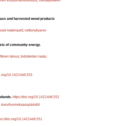
nen korjuumahdollisuus
;
metsäpeitteen
omass and harvested wood products
aiset materiaalit
;
nettonykyarvo
sts of community energy.
ittinen talous
;
todisteiden laatu
;
oi.org/10.14214/df.253
eatlands.
https://doi.org/10.14214/df.252
;
kasvihuonekaasupäästöt
ps://doi.org/10.14214/df.251