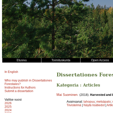
Etusivu
Toimituskunta
Open Access
In English
Dissertationes Fore
Who may publish in Dissertationes
Forestales?
Kategoria : Articles
Instructions for Authors
Submit a dissertation
Mai Suominen
.
(2018).
Harvested and b
Valitse vuosi
Avainsanat:
lahopuu
;
metsäpalo
;
2026
Tiivistelmä
|
Näytä lisätiedot
|
Arti
2025
2024