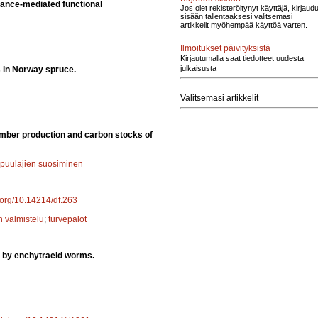
bance-mediated functional
Jos olet rekisteröitynyt käyttäjä, kirjaud
sisään tallentaaksesi valitsemasi
artikkelit myöhempää käyttöä varten.
Ilmoitukset päivityksistä
Kirjautumalla saat tiedotteet uudesta
julkaisusta
s in Norway spruce.
Valitsemasi artikkelit
imber production and carbon stocks of
 puulajien suosiminen
i.org/10.14214/df.263
n valmistelu
;
turvepalot
d by enchytraeid worms.