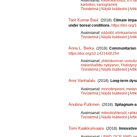
Avainsanat:
kaukokartoitus
;
k:n l
kartoitus
;
variogrammi
Tiivistelmä
|
Näytä lisätiedot
|
Arti
Tarit Kumar Baul
.
(2018).
Climate impac
under boreal conditions.
https://doi.org
Avainsanat:
päästöt
;
elinkaariarvio
Tiivistelmä
|
Näytä lisätiedot
|
Arti
Anna L. Berka
.
(2018).
Communitarian a
https://doi.org/10.14214/df.254
Avainsanat:
yhteiskunnan uusiutu
riskienhallittu nykyarvo
;
Yhdistyny
Tiivistelmä
|
Näytä lisätiedot
|
Arti
Anni Vanhatalo
.
(2018).
Long-term dyna
Avainsanat:
monoterpeeni
;
metan
Tiivistelmä
|
Näytä lisätiedot
|
Arti
Anuliina Putkinen
.
(2018).
Sphagnum
-a
Avainsanat:
mikrobiyhteisöt
;
rahk
Tiivistelmä
|
Näytä lisätiedot
|
Arti
Tomi Kaakkurivaara
.
(2018).
Innovative
Avainsanat:
LFWD
;
DCP
;
FWD
;
p