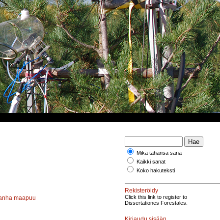
Mikä tahansa sana
Kaikki sanat
Koko hakuteksti
Rekisteröidy
Click this link to register to
anha maapuu
Dissertationes Forestales.
Kirjaudu sisään