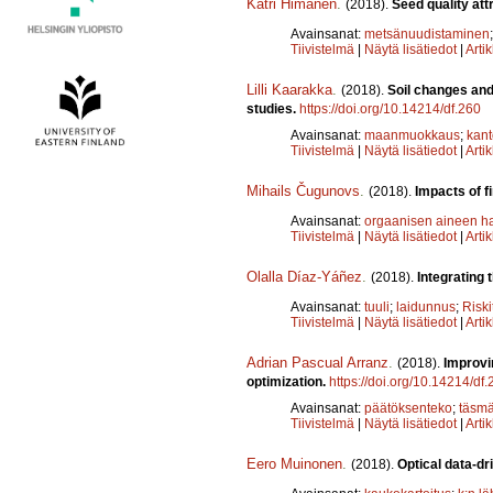
Katri Himanen
.
(2018).
Seed quality att
Avainsanat:
metsänuudistaminen
Tiivistelmä
|
Näytä lisätiedot
|
Arti
Lilli Kaarakka
.
(2018).
Soil changes and
studies.
https://doi.org/10.14214/df.260
Avainsanat:
maanmuokkaus
;
kant
Tiivistelmä
|
Näytä lisätiedot
|
Arti
Mihails Čugunovs
.
(2018).
Impacts of f
Avainsanat:
orgaanisen aineen ha
Tiivistelmä
|
Näytä lisätiedot
|
Arti
Olalla Díaz-Yáñez
.
(2018).
Integrating 
Avainsanat:
tuuli
;
laidunnus
;
Riski
Tiivistelmä
|
Näytä lisätiedot
|
Arti
Adrian Pascual Arranz
.
(2018).
Improvi
optimization.
https://doi.org/10.14214/df
Avainsanat:
päätöksenteko
;
täsmä
Tiivistelmä
|
Näytä lisätiedot
|
Arti
Eero Muinonen
.
(2018).
Optical data-dr