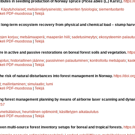
ributes in seedling production of Norway spruce (
Picea abies
(L.) Karst.).
https:/
;
Käpytuholaiset
;
metsänviljelyaineisto
;
siementen fysiologia
;
siementuotanto
kkeli PDF-muodossa
|
Tekijä
 long-term ecosystem recovery from physical and chemical load – stump harvest
ojen korjuu
;
metsämaaperä
;
maaperän hiili
;
sadetusimeytys
;
ekosysteemin palaut
kkeli PDF-muodossa
|
Tekijä
ire in active and passive restorations on boreal forest soils and vegetation.
http
jotus
;
historiallinen jäänne
;
passiivinen palautuminen
;
kontrolloitu metsäpalo
;
kask
kkeli PDF-muodossa
|
Tekijä
the risk of natural disturbances into forest management in Norway.
https://doi.o
t
;
mallintaminen
;
simulaatio
;
lumi
kkeli PDF-muodossa
|
Tekijä
ng forest management planning by means of airborne laser scanning and dynam
.257
metsätalous
;
heuristinen optimointi
;
käsittelyjen aikataulutus
kkeli PDF-muodossa
|
Tekijä
iven multi-source forest inventory setups for boreal and tropical forests.
https:/