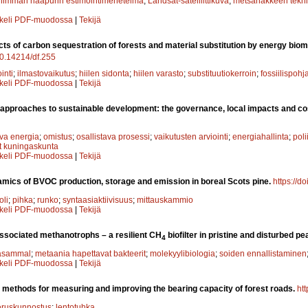
ähimmän naapurin estimointimenetelmä
;
Landsat-satelliittikuva
;
metsähakkeen tekni
kkeli PDF-muodossa
|
Tekijä
ts of carbon sequestration of forests and material substitution by energy bi
/10.14214/df.255
inti
;
ilmastovaikutus
;
hiilen sidonta
;
hiilen varasto
;
substituutiokerroin
;
fossiilispohj
kkeli PDF-muodossa
|
Tekijä
pproaches to sustainable development: the governance, local impacts and co
va energia
;
omistus
;
osallistava prosessi
;
vaikutusten arviointi
;
energiahallinta
;
poli
t kuningaskunta
kkeli PDF-muodossa
|
Tekijä
mics of BVOC production, storage and emission in boreal Scots pine.
https://d
oli
;
pihka
;
runko
;
syntaasiaktiivisuus
;
mittauskammio
kkeli PDF-muodossa
|
Tekijä
ssociated methanotrophs – a resilient CH
biofilter in pristine and disturbed p
4
asammal
;
metaania hapettavat bakteerit
;
molekyylibiologia
;
soiden ennallistaminen
kkeli PDF-muodossa
|
Tekijä
 methods for measuring and improving the bearing capacity of forest roads.
htt
eruskunnostus
;
lentotuhka