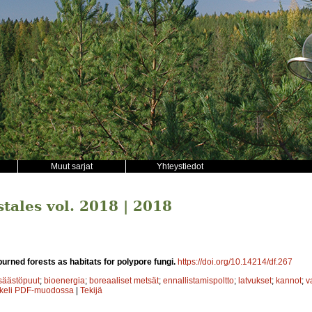
Muut sarjat
Yhteystiedot
stales vol. 2018 | 2018
urned forests as habitats for polypore fungi.
https://doi.org/10.14214/df.267
säästöpuut
;
bioenergia
;
boreaaliset metsät
;
ennallistamispoltto
;
latvukset
;
kannot
;
v
kkeli PDF-muodossa
|
Tekijä