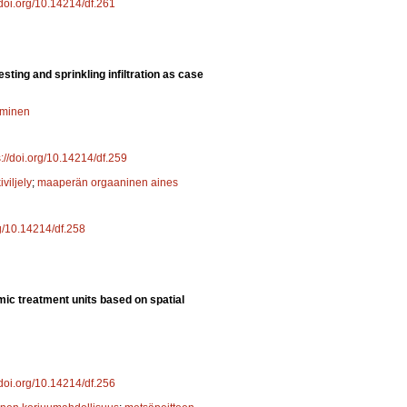
/doi.org/10.14214/df.261
ing and sprinkling infiltration as case
uminen
s://doi.org/10.14214/df.259
iviljely
;
maaperän orgaaninen aines
rg/10.14214/df.258
ic treatment units based on spatial
/doi.org/10.14214/df.256