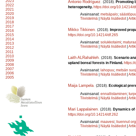
2023
Antonio Rodríguez
.
(2018).
Promoting b
2022
heterogeneity.
https://doi.org/10.14214/d
2021
2020
Avainsanat:
metsäpalo
;
säästöpuu
2019
Tiivistelmä
|
Näytä lisätiedot
|
Arti
2018
2017
Mikko Tikkinen
.
(2018).
Improved propa
2016
https://doi.org/10.14214/df.265
2015
2014
Avainsanat:
solukkotaimi
;
maturaa
2013
Tiivistelmä
|
Näytä lisätiedot
|
Arti
2012
2011
2010
Laith ALRahahleh
.
(2018).
Scenario ana
2009
upland boreal forests in Finland.
https:/
2008
2007
Avainsanat:
lahopuu
;
metsän suoje
2006
Tiivistelmä
|
Näytä lisätiedot
|
Arti
2005
Maija Lampela
.
(2018).
Ecological prer
Avainsanat:
ennallistaminen
;
turp
Tiivistelmä
|
Näytä lisätiedot
|
Arti
Mari Lappalainen
.
(2018).
Dynamics of 
https://doi.org/10.14214/df.262
Avainsanat:
maavesi
;
liuennut or
Tiivistelmä
|
Näytä lisätiedot
|
Arti