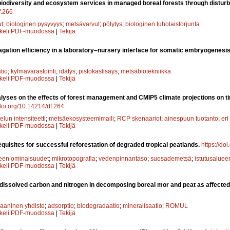
iodiversity and ecosystem services in managed boreal forests through distur
f.266
t
;
biologinen pysyvyys
;
metsävarvut
;
pölytys
;
biologinen tuholaistorjunta
kkeli PDF-muodossa
|
Tekijä
gation efficiency in a laboratory–nursery interface for somatic embryogenesi
tio
;
kylmävarastointi
;
idätys
;
pistokaslisäys
;
metsäbiotekniikka
kkeli PDF-muodossa
|
Tekijä
lyses on the effects of forest management and CMIP5 climate projections on t
/doi.org/10.14214/df.264
lun intensiteetti
;
metsäekosysteemimalli
;
RCP skenaariot
;
ainespuun tuotanto
;
eri
kkeli PDF-muodossa
|
Tekijä
equisites for successful reforestation of degraded tropical peatlands.
https://do
een ominaisuudet
;
mikrotopografia
;
vedenpinnantaso
;
suosademetsä
;
istutusaluee
kkeli PDF-muodossa
|
Tekijä
dissolved carbon and nitrogen in decomposing boreal mor and peat as affecte
gaaninen yhdiste
;
adsorptio
;
biodegradaatio
;
mineralisaatio
;
ROMUL
kkeli PDF-muodossa
|
Tekijä