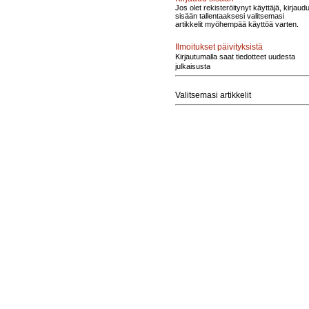
Jos olet rekisteröitynyt käyttäjä, kirjaud
sisään tallentaaksesi valitsemasi
artikkelit myöhempää käyttöä varten.
Ilmoitukset päivityksistä
Kirjautumalla saat tiedotteet uudesta
julkaisusta
Valitsemasi artikkelit