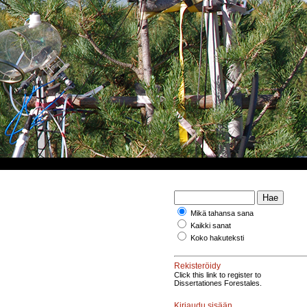
Mikä tahansa sana
Kaikki sanat
Koko hakuteksti
Rekisteröidy
Click this link to register to
Dissertationes Forestales.
Kirjaudu sisään