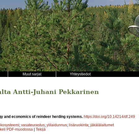
Muut sarjat
Yhteystiedot
jalta Antti-Juhani Pekkarinen
gy and economics of reindeer herding systems.
https://doi.org/10.14214/df.249
ekosysteemi
;
vasateurastus
;
ylilaidunnus
;
lisäruokinta
;
jäkälälaitumet
kkeli PDF-muodossa
|
Tekijä