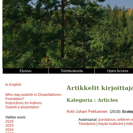
Etusivu
Toimituskunta
Open Access
In English
Artikkelit kirjoitta
Who may publish in Dissertationes
Forestales?
Kategoria : Articles
Instructions for Authors
Submit a dissertation
Antti-Juhani Pekkarinen
.
(2018).
Ecolo
Valitse vuosi
Avainsanat:
porotalous
;
arktinen 
2026
Tiivistelmä
|
Näytä lisätiedot
|
Arti
2025
2024