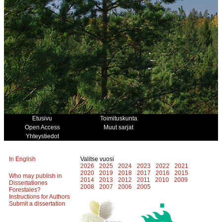
Etusivu
Toimituskunta
Open Access
Muut sarjat
Yhteystiedot
In English
Valitse vuosi
2026
2025
2024
2023
2022
2021
2020
2019
2018
2017
2016
2015
Who may publish in
2014
2013
2012
2011
2010
2009
Dissertationes
2008
2007
2006
2005
Forestales?
Instructions for Authors
Submit a dissertation