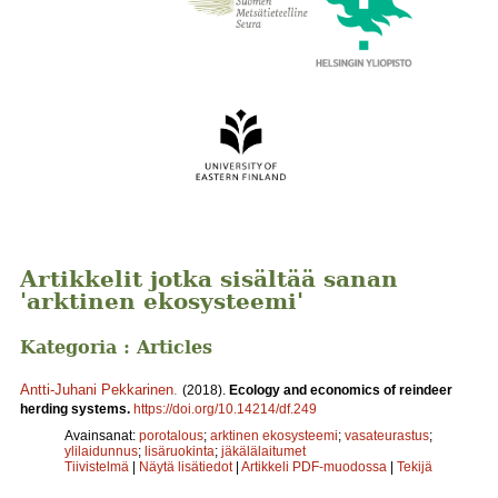
Artikkelit jotka sisältää sanan
'arktinen ekosysteemi'
Kategoria : Articles
Antti-Juhani Pekkarinen
.
(2018).
Ecology and economics of reindeer
herding systems.
https://doi.org/10.14214/df.249
Avainsanat:
porotalous
;
arktinen ekosysteemi
;
vasateurastus
;
ylilaidunnus
;
lisäruokinta
;
jäkälälaitumet
Tiivistelmä
|
Näytä lisätiedot
|
Artikkeli PDF-muodossa
|
Tekijä