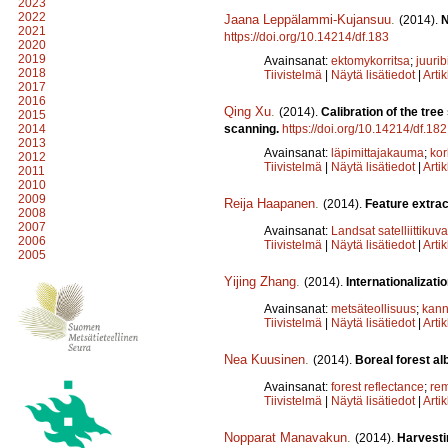
2023
2022
Jaana Leppälammi-Kujansuu
.
(2014).
N
2021
https://doi.org/10.14214/df.183
2020
2019
Avainsanat:
ektomykorritsa
;
juuri
2018
Tiivistelmä
|
Näytä lisätiedot
|
Arti
2017
2016
Qing Xu
.
(2014).
Calibration of the tre
2015
scanning.
https://doi.org/10.14214/df.182
2014
2013
Avainsanat:
läpimittajakauma
;
ko
2012
Tiivistelmä
|
Näytä lisätiedot
|
Arti
2011
2010
2009
Reija Haapanen
.
(2014).
Feature extrac
2008
2007
Avainsanat:
Landsat satelliittikuva
2006
Tiivistelmä
|
Näytä lisätiedot
|
Arti
2005
Yijing Zhang
.
(2014).
Internationalizati
Avainsanat:
metsäteollisuus
;
kann
Tiivistelmä
|
Näytä lisätiedot
|
Arti
Nea Kuusinen
.
(2014).
Boreal forest al
Avainsanat:
forest reflectance
;
rem
Tiivistelmä
|
Näytä lisätiedot
|
Arti
Nopparat Manavakun
.
(2014).
Harvesti