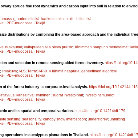
orway spruce fine root dynamics and carbon input into soil in relation to envir
biomassa
;
juurten elinikä
;
kariketuotoksen hiili
;
hiilen ikä
kkeli PDF-muodossa
|
Tekijä
e size distributions by combining the area-based approach and the individual tree
rkeusjakauma
;
valtapuiden alla oleva puusto
;
lähimmän naapurin menetelmät
;
katk
kkeli PDF-muodossa
|
Tekijä
tion and selection in remote sensing-aided forest inventory.
https://doi.org/10.1
;
ilmakuva
;
ALS
;
TerraSAR-X
;
k lähintä naapuria
;
geneettinen algoritmi
kkeli PDF-muodossa
|
Tekijä
on of the forest industry: a corporate-level analysis.
https://doi.org/10.14214/df.1
attavuus
;
kansainvälistyminen
;
suorat investoinnit
;
investointimuodot
kkeli PDF-muodossa
|
Tekijä
bedo and its spatial and temporal variation.
https://doi.org/10.14214/df.179
ote sensing
;
seasonality
;
canopy snow interception
;
understorey
;
unmixing
kkeli PDF-muodossa
|
Tekijä
ng operations in eucalyptus plantations in Thailand.
https://doi.org/10.14214/df.1