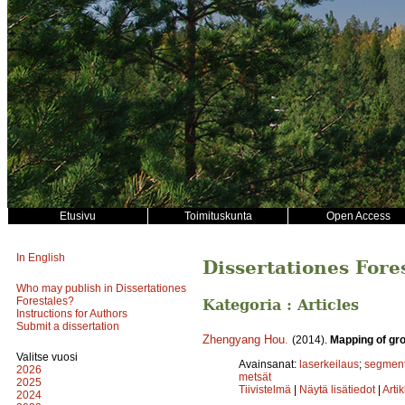
Etusivu
Toimituskunta
Open Access
In English
Dissertationes Fore
Who may publish in Dissertationes
Forestales?
Kategoria : Articles
Instructions for Authors
Submit a dissertation
Zhengyang Hou
.
(2014).
Mapping of gro
Valitse vuosi
Avainsanat:
laserkeilaus
;
segment
2026
metsät
2025
Tiivistelmä
|
Näytä lisätiedot
|
Arti
2024