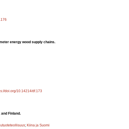
f.176
iameter energy wood supply chains.
ps://doi.org/10.14214/df.173
 and Finland.
utuoteteollisuus
;
Kiina ja Suomi