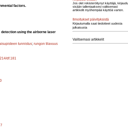
Jos olet rekisteröitynyt käyttäjä, kirjaud
onmental factors.
sisään tallentaaksesi valitsemasi
artikkelit myöhempää käyttöä varten.
Ilmoitukset päivityksistä
Kirjautumalla saat tiedotteet uudesta
julkaisusta
 detection using the airborne laser
Valitsemasi artikkelit
aisupisteen tunnistus
;
rungon tilavuus
4214/df.181
80
77