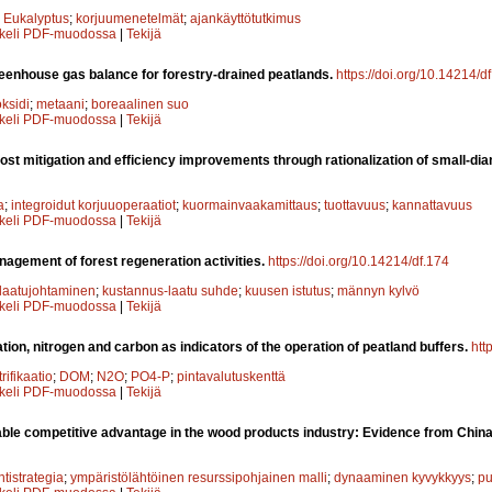
;
Eukalyptus
;
korjuumenetelmät
;
ajankäyttötutkimus
kkeli PDF-muodossa
|
Tekijä
reenhouse gas balance for forestry-drained peatlands.
https://doi.org/10.14214/d
oksidi
;
metaani
;
boreaalinen suo
kkeli PDF-muodossa
|
Tekijä
cost mitigation and efficiency improvements through rationalization of small-d
a
;
integroidut korjuuoperaatiot
;
kuormainvaakamittaus
;
tuottavuus
;
kannattavuus
kkeli PDF-muodossa
|
Tekijä
nagement of forest regeneration activities.
https://doi.org/10.14214/df.174
laatujohtaminen
;
kustannus-laatu suhde
;
kuusen istutus
;
männyn kylvö
kkeli PDF-muodossa
|
Tekijä
ion, nitrogen and carbon as indicators of the operation of peatland buffers.
htt
rifikaatio
;
DOM
;
N2O
;
PO4-P
;
pintavalutuskenttä
kkeli PDF-muodossa
|
Tekijä
able competitive advantage in the wood products industry: Evidence from China
tistrategia
;
ympäristölähtöinen resurssipohjainen malli
;
dynaaminen kyvykkyys
;
pu