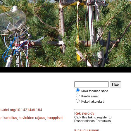
Mikä tahansa sana
Kaikki sanat
Koko hakuteksti
ps://doi.org/10.14214/df.184
Rekisteröidy
Click this link to register to
n kartoitus
;
kuvioiden rajaus
;
trooppiset
Dissertationes Forestales.
Kirjaudu sisään