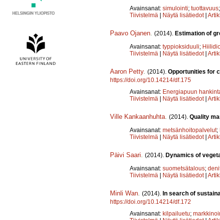
Avainsanat:
simulointi
;
tuottavuus
Tiivistelmä
|
Näytä lisätiedot
|
Arti
Paavo Ojanen
.
(2014).
Estimation of g
Avainsanat:
typpioksiduuli
;
Hiilidi
Tiivistelmä
|
Näytä lisätiedot
|
Arti
Aaron Petty
.
(2014).
Opportunities for 
https://doi.org/10.14214/df.175
Avainsanat:
Energiapuun hankint
Tiivistelmä
|
Näytä lisätiedot
|
Arti
Ville Kankaanhuhta
.
(2014).
Quality ma
Avainsanat:
metsänhoitopalvelut
;
Tiivistelmä
|
Näytä lisätiedot
|
Arti
Päivi Saari
.
(2014).
Dynamics of vegetat
Avainsanat:
suometsätalous
;
denit
Tiivistelmä
|
Näytä lisätiedot
|
Arti
Minli Wan
.
(2014).
In search of sustain
https://doi.org/10.14214/df.172
Avainsanat:
kilpailuetu
;
markkinoin