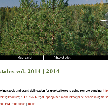
Muut sarjat
Yhteystiedot
stales vol. 2014 | 2014
wing stock and stand delineation for tropical forests using remote sensing.
htt
ointi
;
ilmakuva
;
ALOS AVNIR-2
;
aluepohjainen menetelmä
;
piirteiden valinta
;
metsä
kkeli PDF-muodossa
|
Tekijä