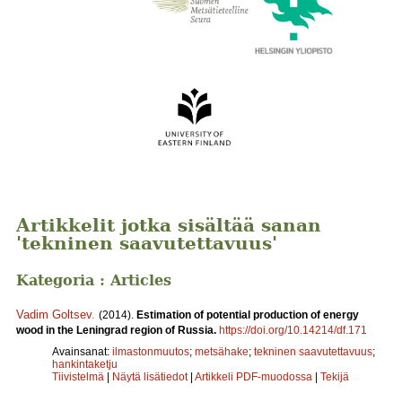
Artikkelit jotka sisältää sanan
'tekninen saavutettavuus'
Kategoria : Articles
Vadim Goltsev
.
(2014).
Estimation of potential production of energy
wood in the Leningrad region of Russia.
https://doi.org/10.14214/df.171
Avainsanat:
ilmastonmuutos
;
metsähake
;
tekninen saavutettavuus
;
hankintaketju
Tiivistelmä
|
Näytä lisätiedot
|
Artikkeli PDF-muodossa
|
Tekijä