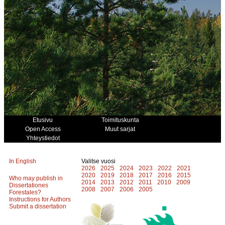
Etusivu
Toimituskunta
Open Access
Muut sarjat
Yhteystiedot
In English
Valitse vuosi
2026
2025
2024
2023
2022
2021
2020
2019
2018
2017
2016
2015
Who may publish in
2014
2013
2012
2011
2010
2009
Dissertationes
2008
2007
2006
2005
Forestales?
Instructions for Authors
Submit a dissertation