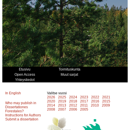
Etusivu
Toimituskunta
Open Access
Muut sarjat
Yhteystiedot
In English
Valitse vuosi
2026
2025
2024
2023
2022
2021
2020
2019
2018
2017
2016
2015
Who may publish in
2014
2013
2012
2011
2010
2009
Dissertationes
2008
2007
2006
2005
Forestales?
Instructions for Authors
Submit a dissertation