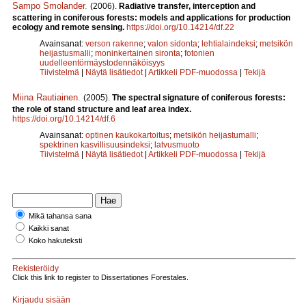
Sampo Smolander
.
(2006).
Radiative transfer, interception and
scattering in coniferous forests: models and applications for production
ecology and remote sensing.
https://doi.org/10.14214/df.22
Avainsanat:
verson rakenne
;
valon sidonta
;
lehtialaindeksi
;
metsikön
heijastusmalli
;
moninkertainen sironta
;
fotonien
uudelleentörmäystodennäköisyys
Tiivistelmä
|
Näytä lisätiedot
|
Artikkeli PDF-muodossa
|
Tekijä
Miina Rautiainen
.
(2005).
The spectral signature of coniferous forests:
the role of stand structure and leaf area index.
https://doi.org/10.14214/df.6
Avainsanat:
optinen kaukokartoitus
;
metsikön heijastumalli
;
spektrinen kasvillisuusindeksi
;
latvusmuoto
Tiivistelmä
|
Näytä lisätiedot
|
Artikkeli PDF-muodossa
|
Tekijä
Mikä tahansa sana
Kaikki sanat
Koko hakuteksti
Rekisteröidy
Click this link to register to Dissertationes Forestales.
Kirjaudu sisään