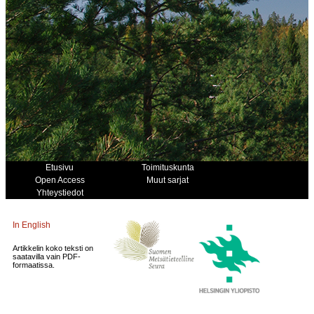
Etusivu
Toimituskunta
Open Access
Muut sarjat
Yhteystiedot
In English
Artikkelin koko teksti on
saatavilla vain PDF-
formaatissa.