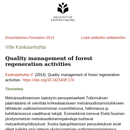
Dissertationes Forestales
2014
Lisää valittuihin artikkeleihin
Ville Kankaanhuhta
Quality management of forest
regeneration activities
Kankaanhuhta V.
(2014). Quality management of forest regeneration
activities.
https://doi.org/10.14214/df.174
Tiivistelmä
Metsänuudistamisen laatutyön perusperiaatteet Tutkimuksen
päämääränä oli selvittää korkealaatuiseen metsänuudistamistulokseen
tähtäävän uudistamistoiminnan suunnittelussa, hallinnassa ja
kehittämisessä vaadittavat tekijät. Esimerkkinä toimivat Etelä-Suomen
yksityismetsiin metsänuudistamispalveluja tuottavat
metsänhoitoyhdistykset. Koska laatujohtamisen perusoletukset eivät
olleet kaikilta osin päteviä yksityismetsien uudistamistoiminnassa,