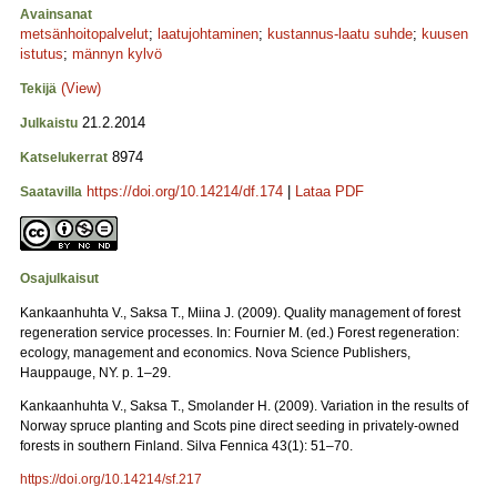
Avainsanat
metsänhoitopalvelut
;
laatujohtaminen
;
kustannus-laatu suhde
;
kuusen
istutus
;
männyn kylvö
(View)
Tekijä
21.2.2014
Julkaistu
8974
Katselukerrat
https://doi.org/10.14214/df.174
|
Lataa PDF
Saatavilla
Osajulkaisut
Kankaanhuhta V., Saksa T., Miina J. (2009). Quality management of forest
regeneration service processes. In: Fournier M. (ed.) Forest regeneration:
ecology, management and economics. Nova Science Publishers,
Hauppauge, NY. p. 1–29.
Kankaanhuhta V., Saksa T., Smolander H. (2009). Variation in the results of
Norway spruce planting and Scots pine direct seeding in privately-owned
forests in southern Finland. Silva Fennica 43(1): 51–70.
https://doi.org/10.14214/sf.217