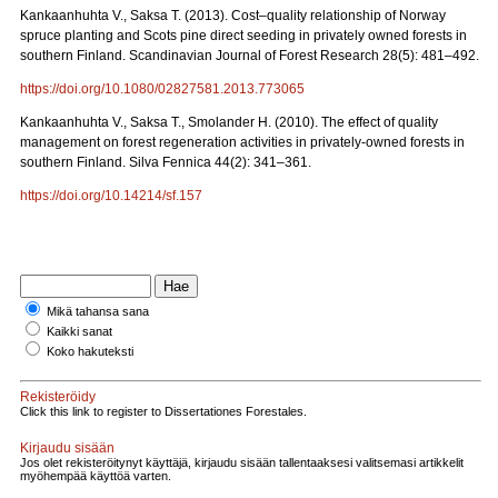
Kankaanhuhta V., Saksa T. (2013). Cost–quality relationship of Norway
spruce planting and Scots pine direct seeding in privately owned forests in
southern Finland. Scandinavian Journal of Forest Research 28(5): 481–492.
https://doi.org/10.1080/02827581.2013.773065
Kankaanhuhta V., Saksa T., Smolander H. (2010). The effect of quality
management on forest regeneration activities in privately-owned forests in
southern Finland. Silva Fennica 44(2): 341–361.
https://doi.org/10.14214/sf.157
Mikä tahansa sana
Kaikki sanat
Koko hakuteksti
Rekisteröidy
Click this link to register to Dissertationes Forestales.
Kirjaudu sisään
Jos olet rekisteröitynyt käyttäjä, kirjaudu sisään tallentaaksesi valitsemasi artikkelit
myöhempää käyttöä varten.