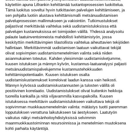
käytettiin apuna Lillrankin kehittämää tuotantoprosessien luokittelua.
Tämä luokitus soveltui hyvin tutkittavien palvelujen kehittämiseen, ja
sen pohjalta luotiin alustava kehittämismalli metsänuudistamisen
palveluprosessien mallinnukseen ja vakiointiin. Tutkimustulokset
paljastivat merkittävää vaihtelua sekä uudistamistuloksissa että
palvelujen kustannuksissa eri toimijoiden välillä. Yhdessä analysoitu
palaute laatuinventoinneista mahdollisti kehittämistyön, jossa
keskityttiin merkittävimpien tilastollista vaihtelua aiheuttavien tekijöiden
hallintaan. Merkittävimmät uudistamisen laatuun vaikuttavat tekijät
olivat sopivimpien uudistamismenetelmien valinta sekä niiden
asianmukainen toteutus. Kahden yleisimmän uudistamisketjumme,
kuusen istutuksen ja männyn kylvön, kustannus-laatuanalyysi paljasti
metsänuudistamispalvelujemme kustannustehokkuuden
kehittämispotentiaalin. Kuusen istutuksen osalta
uudistamiskustannukset korreloivat laadun kanssa vain heikosti.
Männyn kylvössä uudistamiskustannusten ja tulosten välillä oli
positiivinen korrelaatio. Uudistamistulokset olivat kuitenkin heikkoja
tuoreilla kankailla ja niitä viljavammilla kasvupaikoilla. Kuusen
istutuksessa merkittävin uudistamistulokseen vaikuttava tekijä oli
sopivimman muokkausmenetelmän valinta: mätästys tuotti paremman
lopputuloksen verrattuna laikutukseen tai äestykseen. Laatutyön
vaikutus näkyi metsänhoitoyhdistyksissä selvimmin
maanmuokkaustoiminnan resursoinnissa ja menetelmien muutoksena
kohti parhaita käytäntöjä.