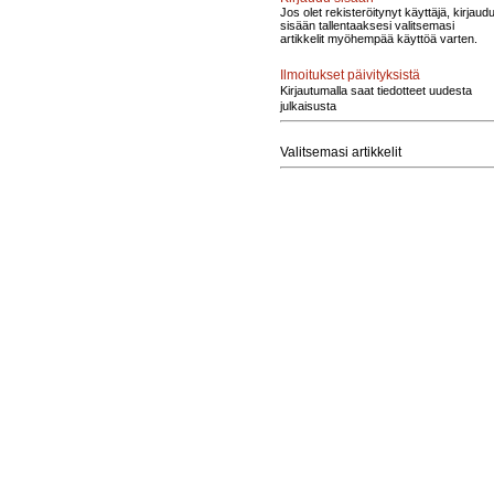
Jos olet rekisteröitynyt käyttäjä, kirjaud
sisään tallentaaksesi valitsemasi
artikkelit myöhempää käyttöä varten.
Ilmoitukset päivityksistä
Kirjautumalla saat tiedotteet uudesta
julkaisusta
Valitsemasi artikkelit