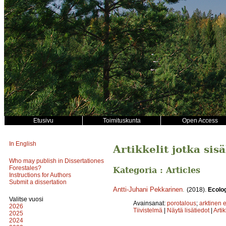
Etusivu
Toimituskunta
Open Access
In English
Artikkelit jotka sis
Who may publish in Dissertationes
Forestales?
Kategoria : Articles
Instructions for Authors
Submit a dissertation
Antti-Juhani Pekkarinen
.
(2018).
Ecolo
Valitse vuosi
Avainsanat:
porotalous
;
arktinen 
2026
Tiivistelmä
|
Näytä lisätiedot
|
Arti
2025
2024