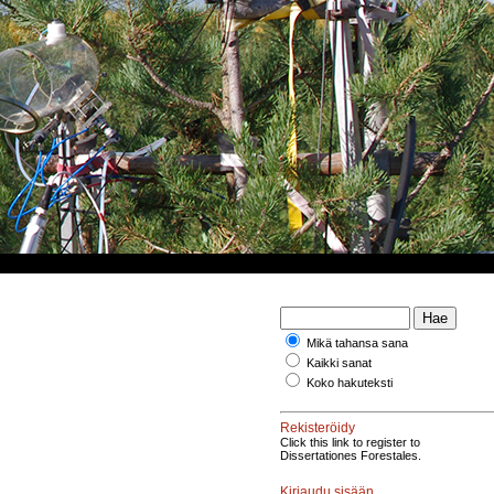
Mikä tahansa sana
Kaikki sanat
Koko hakuteksti
Rekisteröidy
Click this link to register to
Dissertationes Forestales.
Kirjaudu sisään