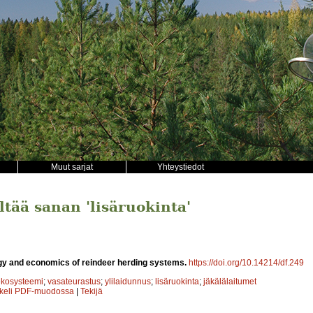
Muut sarjat
Yhteystiedot
ältää sanan 'lisäruokinta'
gy and economics of reindeer herding systems.
https://doi.org/10.14214/df.249
ekosysteemi
;
vasateurastus
;
ylilaidunnus
;
lisäruokinta
;
jäkälälaitumet
kkeli PDF-muodossa
|
Tekijä