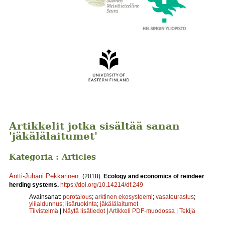
Artikkelit jotka sisältää sanan
'jäkälälaitumet'
Kategoria : Articles
Antti-Juhani Pekkarinen
.
(2018).
Ecology and economics of reindeer
herding systems.
https://doi.org/10.14214/df.249
Avainsanat:
porotalous
;
arktinen ekosysteemi
;
vasateurastus
;
ylilaidunnus
;
lisäruokinta
;
jäkälälaitumet
Tiivistelmä
|
Näytä lisätiedot
|
Artikkeli PDF-muodossa
|
Tekijä