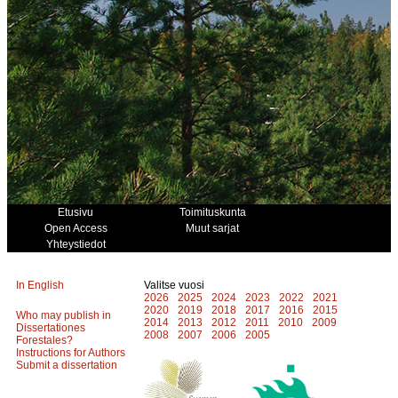
Etusivu
Toimituskunta
Open Access
Muut sarjat
Yhteystiedot
In English
Valitse vuosi
2026
2025
2024
2023
2022
2021
2020
2019
2018
2017
2016
2015
Who may publish in
2014
2013
2012
2011
2010
2009
Dissertationes
2008
2007
2006
2005
Forestales?
Instructions for Authors
Submit a dissertation