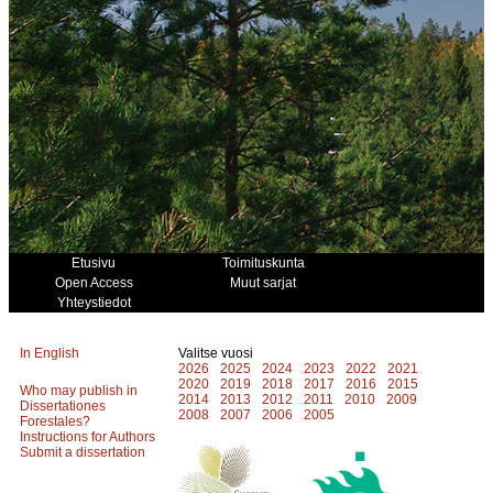
Etusivu
Toimituskunta
Open Access
Muut sarjat
Yhteystiedot
In English
Valitse vuosi
2026
2025
2024
2023
2022
2021
2020
2019
2018
2017
2016
2015
Who may publish in
2014
2013
2012
2011
2010
2009
Dissertationes
2008
2007
2006
2005
Forestales?
Instructions for Authors
Submit a dissertation