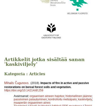
Artikkelit jotka sisältää sanan
'kaskiviljely'
Kategoria : Articles
Mihails Čugunovs
.
(2018).
Impacts of fire in active and passive
restorations on boreal forest soils and vegetation.
https://doi.org/10.14214/df.259
Avainsanat:
orgaanisen aineen hajotus
;
historiallinen jäänne
;
passiivinen palautuminen
;
kontrolloitu metsäpalo
;
kaskiviljely
;
maaperän orgaaninen aines
Tiivistelmä
|
Näytä lisätiedot
|
Artikkeli PDF-muodossa
|
Tekijä