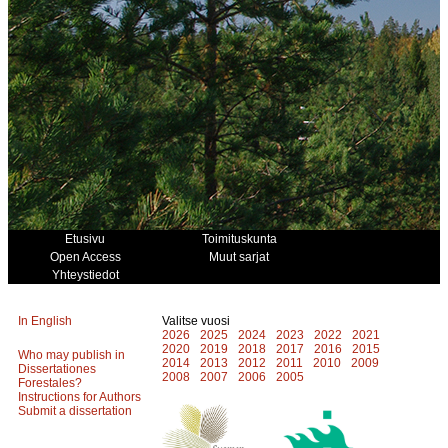
Etusivu
Toimituskunta
Open Access
Muut sarjat
Yhteystiedot
In English
Valitse vuosi
2026
2025
2024
2023
2022
2021
2020
2019
2018
2017
2016
2015
Who may publish in
2014
2013
2012
2011
2010
2009
Dissertationes
2008
2007
2006
2005
Forestales?
Instructions for Authors
Submit a dissertation