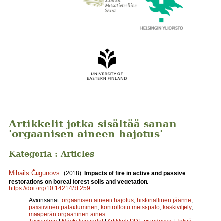
Artikkelit jotka sisältää sanan
'orgaanisen aineen hajotus'
Kategoria : Articles
Mihails Čugunovs
.
(2018).
Impacts of fire in active and passive
restorations on boreal forest soils and vegetation.
https://doi.org/10.14214/df.259
Avainsanat:
orgaanisen aineen hajotus
;
historiallinen jäänne
;
passiivinen palautuminen
;
kontrolloitu metsäpalo
;
kaskiviljely
;
maaperän orgaaninen aines
Tiivistelmä
|
Näytä lisätiedot
|
Artikkeli PDF-muodossa
|
Tekijä