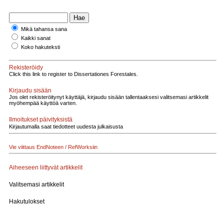
Mikä tahansa sana
Kaikki sanat
Koko hakuteksti
Rekisteröidy
Click this link to register to Dissertationes Forestales.
Kirjaudu sisään
Jos olet rekisteröitynyt käyttäjä, kirjaudu sisään tallentaaksesi valitsemasi artikkelit
myöhempää käyttöä varten.
Ilmoitukset päivityksistä
Kirjautumalla saat tiedotteet uudesta julkaisusta
Vie viittaus EndNoteen / RefWorksiin
Aiheeseen liittyvät artikkelit
Valitsemasi artikkelit
Hakutulokset