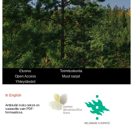
Etusivu
Toimituskunta
Open Access
Muut sarjat
Yhteystiedot
In English
Artikkelin koko teksti on
saatavilla vain PDF-
formaatissa.