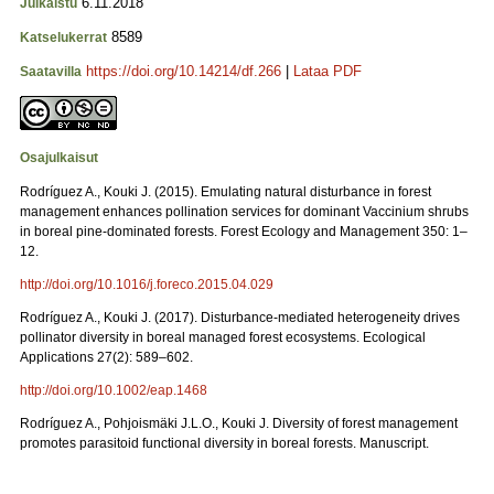
6.11.2018
Julkaistu
8589
Katselukerrat
https://doi.org/10.14214/df.266
|
Lataa PDF
Saatavilla
Osajulkaisut
Rodríguez A., Kouki J. (2015). Emulating natural disturbance in forest
management enhances pollination services for dominant Vaccinium shrubs
in boreal pine-dominated forests. Forest Ecology and Management 350: 1–
12.
http://doi.org/10.1016/j.foreco.2015.04.029
Rodríguez A., Kouki J. (2017). Disturbance-mediated heterogeneity drives
pollinator diversity in boreal managed forest ecosystems. Ecological
Applications 27(2): 589–602.
http://doi.org/10.1002/eap.1468
Rodríguez A., Pohjoismäki J.L.O., Kouki J. Diversity of forest management
promotes parasitoid functional diversity in boreal forests. Manuscript.