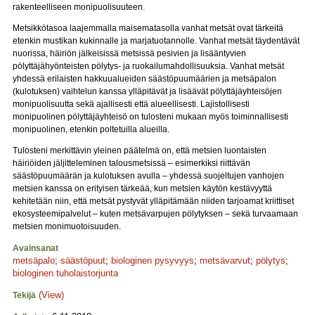
rakenteelliseen monipuolisuuteen.
Metsikkötasoa laajemmalla maisematasolla vanhat metsät ovat tärkeitä
etenkin mustikan kukinnalle ja marjatuotannolle. Vanhat metsät täydentävät
nuorissa, häiriön jälkeisissä metsissä pesivien ja lisääntyvien
pölyttäjähyönteisten pölytys- ja ruokailumahdollisuuksia. Vanhat metsät
yhdessä erilaisten hakkuualueiden säästöpuumäärien ja metsäpalon
(kulotuksen) vaihtelun kanssa ylläpitävät ja lisäävät pölyttäjäyhteisöjen
monipuolisuutta sekä ajallisesti että alueellisesti. Lajistollisesti
monipuolinen pölyttäjäyhteisö on tulosteni mukaan myös toiminnallisesti
monipuolinen, etenkin poltetuilla alueilla.
Tulosteni merkittävin yleinen päätelmä on, että metsien luontaisten
häiriöiden jäljitteleminen talousmetsissä – esimerkiksi riittävän
säästöpuumäärän ja kulotuksen avulla – yhdessä suojeltujen vanhojen
metsien kanssa on erityisen tärkeää, kun metsien käytön kestävyyttä
kehitetään niin, että metsät pystyvät ylläpitämään niiden tarjoamat kriittiset
ekosysteemipalvelut – kuten metsävarpujen pölytyksen – sekä turvaamaan
metsien monimuotoisuuden.
Avainsanat
metsäpalo
;
säästöpuut
;
biologinen pysyvyys
;
metsävarvut
;
pölytys
;
biologinen tuholaistorjunta
(View)
Tekijä