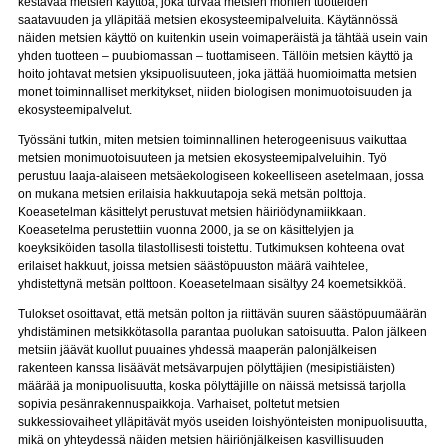
kestävää metsien käyttöä, joka turvaa metsien monien tuotteiden
saatavuuden ja ylläpitää metsien ekosysteemipalveluita. Käytännössä
näiden metsien käyttö on kuitenkin usein voimaperäistä ja tähtää usein vain
yhden tuotteen – puubiomassan – tuottamiseen. Tällöin metsien käyttö ja
hoito johtavat metsien yksipuolisuuteen, joka jättää huomioimatta metsien
monet toiminnalliset merkitykset, niiden biologisen monimuotoisuuden ja
ekosysteemipalvelut.
Työssäni tutkin, miten metsien toiminnallinen heterogeenisuus vaikuttaa
metsien monimuotoisuuteen ja metsien ekosysteemipalveluihin. Työ
perustuu laaja-alaiseen metsäekologiseen kokeelliseen asetelmaan, jossa
on mukana metsien erilaisia hakkuutapoja sekä metsän polttoja.
Koeasetelman käsittelyt perustuvat metsien häiriödynamiikkaan.
Koeasetelma perustettiin vuonna 2000, ja se on käsittelyjen ja
koeyksiköiden tasolla tilastollisesti toistettu. Tutkimuksen kohteena ovat
erilaiset hakkuut, joissa metsien säästöpuuston määrä vaihtelee,
yhdistettynä metsän polttoon. Koeasetelmaan sisältyy 24 koemetsikköä.
Tulokset osoittavat, että metsän polton ja riittävän suuren säästöpuumäärän
yhdistäminen metsikkötasolla parantaa puolukan satoisuutta. Palon jälkeen
metsiin jäävät kuollut puuaines yhdessä maaperän palonjälkeisen
rakenteen kanssa lisäävät metsävarpujen pölyttäjien (mesipistiäisten)
määrää ja monipuolisuutta, koska pölyttäjille on näissä metsissä tarjolla
sopivia pesänrakennuspaikkoja. Varhaiset, poltetut metsien
sukkessiovaiheet ylläpitävät myös useiden loishyönteisten monipuolisuutta,
mikä on yhteydessä näiden metsien häiriönjälkeisen kasvillisuuden