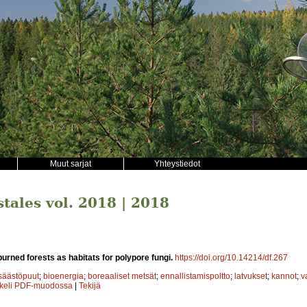
Muut sarjat
Yhteystiedot
stales vol. 2018 | 2018
urned forests as habitats for polypore fungi.
https://doi.org/10.14214/df.267
säästöpuut
;
bioenergia
;
boreaaliset metsät
;
ennallistamispoltto
;
latvukset
;
kannot
;
v
kkeli PDF-muodossa
|
Tekijä