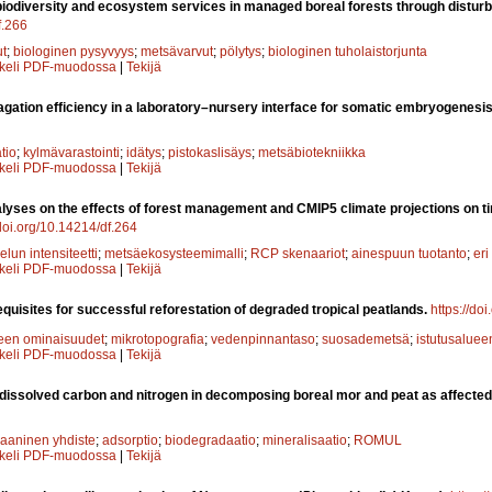
iodiversity and ecosystem services in managed boreal forests through distur
f.266
t
;
biologinen pysyvyys
;
metsävarvut
;
pölytys
;
biologinen tuholaistorjunta
kkeli PDF-muodossa
|
Tekijä
gation efficiency in a laboratory–nursery interface for somatic embryogenesi
tio
;
kylmävarastointi
;
idätys
;
pistokaslisäys
;
metsäbiotekniikka
kkeli PDF-muodossa
|
Tekijä
lyses on the effects of forest management and CMIP5 climate projections on t
/doi.org/10.14214/df.264
lun intensiteetti
;
metsäekosysteemimalli
;
RCP skenaariot
;
ainespuun tuotanto
;
eri
kkeli PDF-muodossa
|
Tekijä
equisites for successful reforestation of degraded tropical peatlands.
https://do
een ominaisuudet
;
mikrotopografia
;
vedenpinnantaso
;
suosademetsä
;
istutusaluee
kkeli PDF-muodossa
|
Tekijä
dissolved carbon and nitrogen in decomposing boreal mor and peat as affecte
gaaninen yhdiste
;
adsorptio
;
biodegradaatio
;
mineralisaatio
;
ROMUL
kkeli PDF-muodossa
|
Tekijä