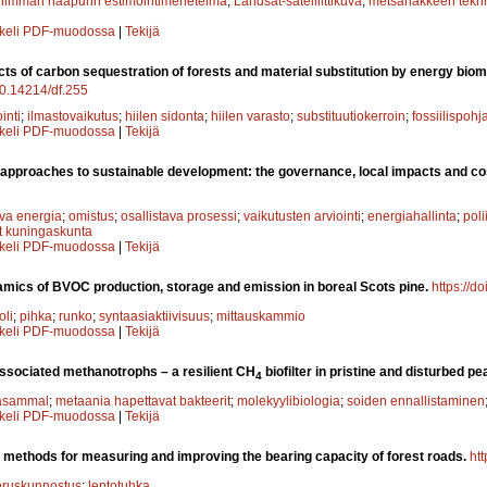
ähimmän naapurin estimointimenetelmä
;
Landsat-satelliittikuva
;
metsähakkeen tekni
kkeli PDF-muodossa
|
Tekijä
ts of carbon sequestration of forests and material substitution by energy bi
/10.14214/df.255
inti
;
ilmastovaikutus
;
hiilen sidonta
;
hiilen varasto
;
substituutiokerroin
;
fossiilispohj
kkeli PDF-muodossa
|
Tekijä
pproaches to sustainable development: the governance, local impacts and co
va energia
;
omistus
;
osallistava prosessi
;
vaikutusten arviointi
;
energiahallinta
;
poli
t kuningaskunta
kkeli PDF-muodossa
|
Tekijä
mics of BVOC production, storage and emission in boreal Scots pine.
https://d
oli
;
pihka
;
runko
;
syntaasiaktiivisuus
;
mittauskammio
kkeli PDF-muodossa
|
Tekijä
ssociated methanotrophs – a resilient CH
biofilter in pristine and disturbed p
4
asammal
;
metaania hapettavat bakteerit
;
molekyylibiologia
;
soiden ennallistaminen
kkeli PDF-muodossa
|
Tekijä
 methods for measuring and improving the bearing capacity of forest roads.
htt
eruskunnostus
;
lentotuhka