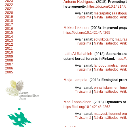
2023
Antonio Rodríguez
.
(2018).
Promoting b
2022
heterogeneity.
https://doi.org/10.14214/d
2021
2020
Avainsanat:
metsäpalo
;
säästöpuu
2019
Tiivistelmä
|
Näytä lisätiedot
|
Arti
2018
2017
Mikko Tikkinen
.
(2018).
Improved propa
2016
https://doi.org/10.14214/df.265
2015
2014
Avainsanat:
solukkotaimi
;
maturaa
2013
Tiivistelmä
|
Näytä lisätiedot
|
Arti
2012
2011
2010
Laith ALRahahleh
.
(2018).
Scenario ana
2009
upland boreal forests in Finland.
https:/
2008
2007
Avainsanat:
lahopuu
;
metsän suoje
2006
Tiivistelmä
|
Näytä lisätiedot
|
Arti
2005
Maija Lampela
.
(2018).
Ecological prer
Avainsanat:
ennallistaminen
;
turp
Tiivistelmä
|
Näytä lisätiedot
|
Arti
Mari Lappalainen
.
(2018).
Dynamics of 
https://doi.org/10.14214/df.262
Avainsanat:
maavesi
;
liuennut or
Tiivistelmä
|
Näytä lisätiedot
|
Arti