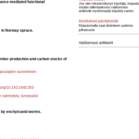
bance-mediated functional
Jos olet rekisteröitynyt käyttäjä, kirjaud
sisään tallentaaksesi valitsemasi
artikkelit myöhempää käyttöä varten.
Ilmoitukset päivityksistä
Kirjautumalla saat tiedotteet uudesta
julkaisusta
s in Norway spruce.
Valitsemasi artikkelit
imber production and carbon stocks of
 puulajien suosiminen
i.org/10.14214/df.263
n valmistelu
;
turvepalot
d by enchytraeid worms.