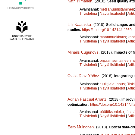
Katri Himanen
.
(2018).
Seed quality att
Avainsanat:
metsänuudistaminen
Tiivistelmä
|
Näytä lisätiedot
|
Arti
Lilli Kaarakka
.
(2018).
Soil changes and
studies.
https://doi.org/10.14214/df.260
Avainsanat:
maanmuokkaus
;
kant
Tiivistelmä
|
Näytä lisätiedot
|
Arti
Mihails Čugunovs
.
(2018).
Impacts of f
Avainsanat:
orgaanisen aineen ha
Tiivistelmä
|
Näytä lisätiedot
|
Arti
Olalla Díaz-Yáñez
.
(2018).
Integrating 
Avainsanat:
tuuli
;
laidunnus
;
Riski
Tiivistelmä
|
Näytä lisätiedot
|
Arti
Adrian Pascual Arranz
.
(2018).
Improvi
optimization.
https://doi.org/10.14214/df
Avainsanat:
päätöksenteko
;
täsmä
Tiivistelmä
|
Näytä lisätiedot
|
Arti
Eero Muinonen
.
(2018).
Optical data-dr