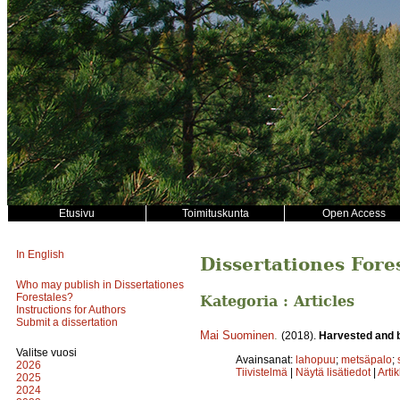
Etusivu
Toimituskunta
Open Access
In English
Dissertationes Fore
Who may publish in Dissertationes
Forestales?
Kategoria : Articles
Instructions for Authors
Submit a dissertation
Mai Suominen
.
(2018).
Harvested and b
Valitse vuosi
Avainsanat:
lahopuu
;
metsäpalo
;
2026
Tiivistelmä
|
Näytä lisätiedot
|
Arti
2025
2024