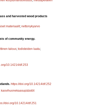
nen korjuumahdollisuus
;
metsäpeitteen
omass and harvested wood products
aiset materiaalit
;
nettonykyarvo
sts of community energy.
ittinen talous
;
todisteiden laatu
;
oi.org/10.14214/df.253
eatlands.
https://doi.org/10.14214/df.252
;
kasvihuonekaasupäästöt
ps://doi.org/10.14214/df.251