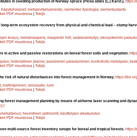
ributes in seedling production of Norway spruce (
Picea abies
(L.) Karst.).
https:/
;
Käpytuholaiset
;
metsänviljelyaineisto
;
siementen fysiologia
;
siementuotanto
kkeli PDF-muodossa
|
Tekijä
 long-term ecosystem recovery from physical and chemical load – stump harvest
ojen korjuu
;
metsämaaperä
;
maaperän hiili
;
sadetusimeytys
;
ekosysteemin palaut
kkeli PDF-muodossa
|
Tekijä
ire in active and passive restorations on boreal forest soils and vegetation.
http
jotus
;
historiallinen jäänne
;
passiivinen palautuminen
;
kontrolloitu metsäpalo
;
kask
kkeli PDF-muodossa
|
Tekijä
the risk of natural disturbances into forest management in Norway.
https://doi.o
t
;
mallintaminen
;
simulaatio
;
lumi
kkeli PDF-muodossa
|
Tekijä
ng forest management planning by means of airborne laser scanning and dynam
.257
metsätalous
;
heuristinen optimointi
;
käsittelyjen aikataulutus
kkeli PDF-muodossa
|
Tekijä
iven multi-source forest inventory setups for boreal and tropical forests.
https:/