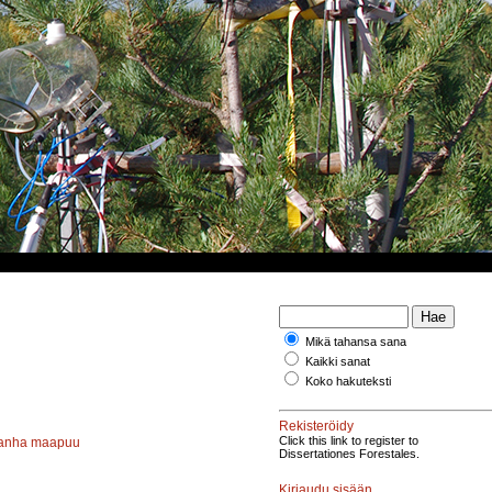
Mikä tahansa sana
Kaikki sanat
Koko hakuteksti
Rekisteröidy
Click this link to register to
anha maapuu
Dissertationes Forestales.
Kirjaudu sisään