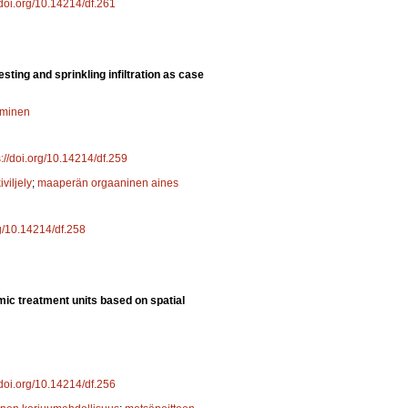
/doi.org/10.14214/df.261
ing and sprinkling infiltration as case
uminen
s://doi.org/10.14214/df.259
iviljely
;
maaperän orgaaninen aines
rg/10.14214/df.258
ic treatment units based on spatial
/doi.org/10.14214/df.256