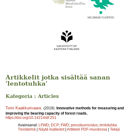
Artikkelit jotka sisältää sanan
'lentotuhka'
Kategoria : Articles
Tomi Kaakkurivaara
.
(2018).
Innovative methods for measuring and
improving the bearing capacity of forest roads.
https://doi.org/10.14214/df.251
Avainsanat:
LFWD
;
DCP
;
FWD
;
peruskunnostus
;
lentotuhka
Tiivistelmä
|
Näytä lisätiedot
|
Artikkeli PDF-muodossa
|
Tekijä