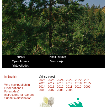
Etusivu
Toimituskunta
Open Access
Muut sarjat
Yhteystiedot
In English
Valitse vuosi
2026
2025
2024
2023
2022
2021
2020
2019
2018
2017
2016
2015
Who may publish in
2014
2013
2012
2011
2010
2009
Dissertationes
2008
2007
2006
2005
Forestales?
Instructions for Authors
Submit a dissertation