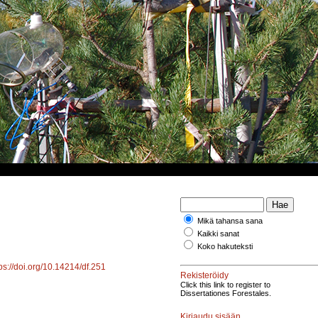
Mikä tahansa sana
Kaikki sanat
Koko hakuteksti
ps://doi.org/10.14214/df.251
Rekisteröidy
Click this link to register to
Dissertationes Forestales.
Kirjaudu sisään