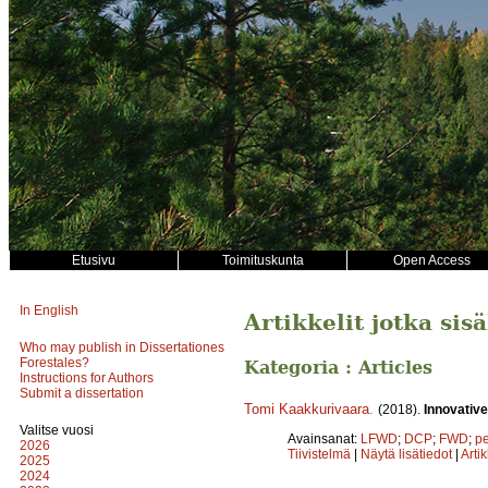
Etusivu
Toimituskunta
Open Access
In English
Artikkelit jotka si
Who may publish in Dissertationes
Forestales?
Kategoria : Articles
Instructions for Authors
Submit a dissertation
Tomi Kaakkurivaara
.
(2018).
Innovative
Valitse vuosi
Avainsanat:
LFWD
;
DCP
;
FWD
;
p
2026
Tiivistelmä
|
Näytä lisätiedot
|
Arti
2025
2024