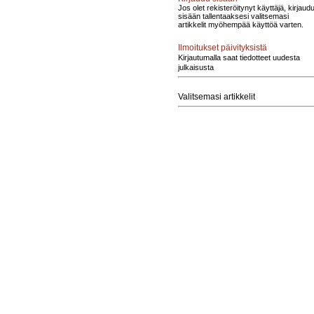
Jos olet rekisteröitynyt käyttäjä, kirjaud
sisään tallentaaksesi valitsemasi
artikkelit myöhempää käyttöä varten.
Ilmoitukset päivityksistä
Kirjautumalla saat tiedotteet uudesta
julkaisusta
Valitsemasi artikkelit