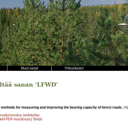
Muut sarjat
Yhteystiedot
sältää sanan 'LFWD'
 methods for measuring and improving the bearing capacity of forest roads.
htt
eruskunnostus
;
lentotuhka
kkeli PDF-muodossa
|
Tekijä