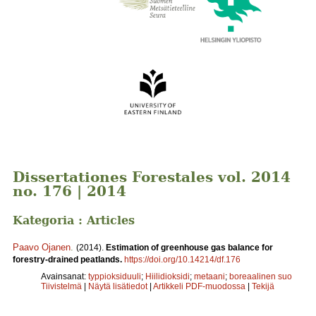
Dissertationes Forestales vol. 2014
no. 176 | 2014
Kategoria : Articles
Paavo Ojanen
.
(2014).
Estimation of greenhouse gas balance for
forestry-drained peatlands.
https://doi.org/10.14214/df.176
Avainsanat:
typpioksiduuli
;
Hiilidioksidi
;
metaani
;
boreaalinen suo
Tiivistelmä
|
Näytä lisätiedot
|
Artikkeli PDF-muodossa
|
Tekijä