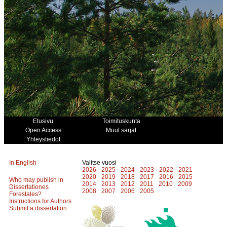
Etusivu
Toimituskunta
Open Access
Muut sarjat
Yhteystiedot
In English
Valitse vuosi
2026
2025
2024
2023
2022
2021
2020
2019
2018
2017
2016
2015
Who may publish in
2014
2013
2012
2011
2010
2009
Dissertationes
2008
2007
2006
2005
Forestales?
Instructions for Authors
Submit a dissertation