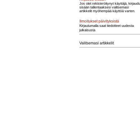
Jos olet rekisteröitynyt käyttäjä, kirjaud
sisään tallentaaksesi valitsemasi
artikkelit myöhempää käyttöä varten.
Ilmoitukset päivityksistä
Kirjautumalla saat tiedotteet uudesta
julkaisusta
Valitsemasi artikkelit