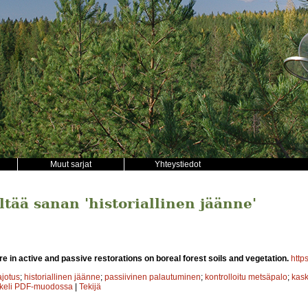
Muut sarjat
Yhteystiedot
ältää sanan 'historiallinen jäänne'
ire in active and passive restorations on boreal forest soils and vegetation.
http
jotus
;
historiallinen jäänne
;
passiivinen palautuminen
;
kontrolloitu metsäpalo
;
kask
kkeli PDF-muodossa
|
Tekijä