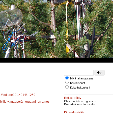
Mikä tahansa sana
Kaikki sanat
Koko hakuteksti
s://doi.org/10.14214/df.259
Rekisteröidy
Click this link to register to
iviljely
;
maaperän orgaaninen aines
Dissertationes Forestales.
Kirjaudu sisään