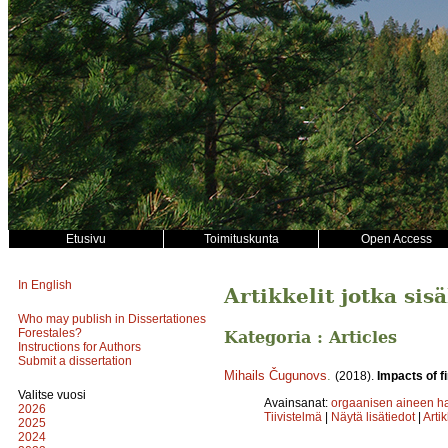
Etusivu
Toimituskunta
Open Access
In English
Artikkelit jotka sis
Who may publish in Dissertationes
Forestales?
Kategoria : Articles
Instructions for Authors
Submit a dissertation
Mihails Čugunovs
.
(2018).
Impacts of f
Valitse vuosi
Avainsanat:
orgaanisen aineen ha
2026
Tiivistelmä
|
Näytä lisätiedot
|
Arti
2025
2024