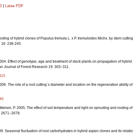
33
|
Lataa PDF
oting of hybrid clones of Populus tremula L. x P. tremuloides Michx. by stem cutti
 16: 238-245.
2004. Effect of genotype, age and treatment of stock plants on propagation of hybrid
ian Journal of Forest Research 19: 303–311.
4115
2006. The role of a root cutting´s diameter and location on the regeneration ability 
040
ulkkinen, P. 2005. The effect of soil temperature and light on sprouting and rooting of
: 2671–2678.
009. Seasonal fluctuation of root carbohydrates in hybrid aspen clones and its relatio