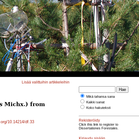
Lisää valittuihin artikkeleihin
Mikä tahansa sana
Kaikki sanat
s
Michx.) from
Koko hakuteksti
Rekisteröidy
i.org/10.14214/df.33
Click this link to register to
Dissertationes Forestales.
Kirjaudu sisään