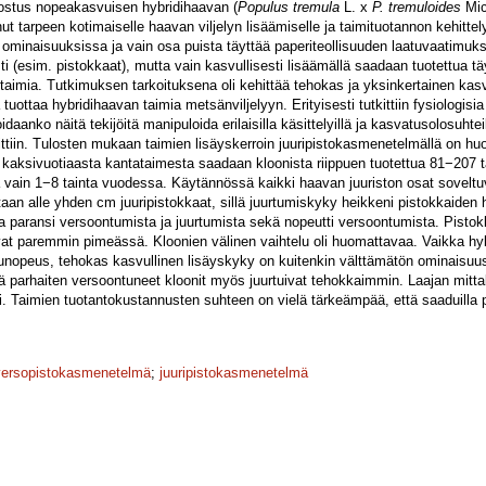
nostus nopeakasvuisen hybridihaavan (
Populus tremula
L. x
P. tremuloides
Mic
 tarpeen kotimaiselle haavan viljelyn lisäämiselle ja taimituotannon kehittely
ominaisuuksissa ja vain osa puista täyttää paperiteollisuuden laatuvaatimuks
sti (esim. pistokkaat), mutta vain kasvullisesti lisäämällä saadaan tuotettua t
ä taimia. Tutkimuksen tarkoituksena oli kehittää tehokas ja yksinkertainen ka
ottaa hybridihaavan taimia metsänviljelyyn. Erityisesti tutkittiin fysiologisia 
aanko näitä tekijöitä manipuloida erilaisilla käsittelyillä ja kasvatusolosuhtei
ttiin. Tulosten mukaan taimien lisäyskerroin juuripistokasmenetelmällä on 
kaksivuotiaasta kantataimesta saadaan kloonista riippuen tuotettua 81−207 
vain 1−8 tainta vuodessa. Käytännössä kaikki haavan juuriston osat soveltuv
altaan alle yhden cm juuripistokkaat, sillä juurtumiskyky heikkeni pistokkaid
a paransi versoontumista ja juurtumista sekä nopeutti versoontumista. Pisto
vat paremmin pimeässä. Kloonien välinen vaihtelu oli huomattavaa. Vaikka hyb
nopeus, tehokas kasvullinen lisäyskyky on kuitenkin välttämätön ominaisuus.
tä parhaiten versoontuneet kloonit myös juurtuivat tehokkaimmin. Laajan mitt
ri. Taimien tuotantokustannusten suhteen on vielä tärkeämpää, että saaduilla 
versopistokasmenetelmä
;
juuripistokasmenetelmä