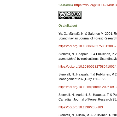
https://doi.org/10.14214/df.
Saatavilla
Osajulkaisut
Yu, Q., Mäntylä, N. & Salonen M. 2001. Ro
Scandinavian Journal of Forest Research
https://doi.org/10.1080/02827580120852
Stenvall, N., Haapala, T. & Pulkkinen, P. 
tremuloides
) by root cuttings. Scandinav
https://doi.org/10.1080/0282758041002
Stenvall, N., Haapala, T. & Pulkkinen, P. 
Management 237(1–3): 150–155.
https://doi.org/10.1016/j.foreco.2006.09.
Stenvall, N., Aarlahti, S., Haapala, T. & P
Canadian Journal of Forest Research 35
https://doi.org/10.1139/X05-183
Stenvall, N., Piisilä, M. & Pulkkinen, P. 2