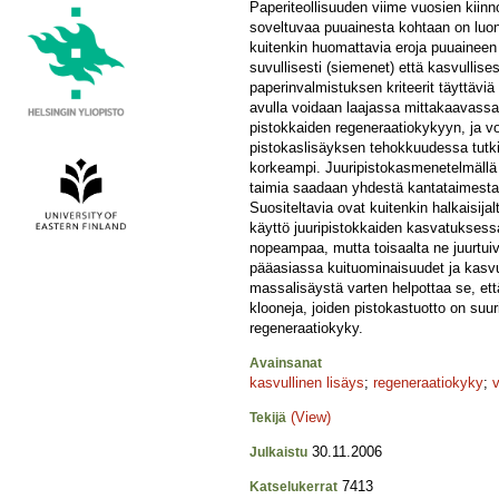
Paperiteollisuuden viime vuosien kiin
soveltuvaa puuainesta kohtaan on luonut
kuitenkin huomattavia eroja puuaineen 
suvullisesti (siemenet) että kasvullise
paperinvalmistuksen kriteerit täyttävi
avulla voidaan laajassa mittakaavassa tu
pistokkaiden regeneraatiokykyyn, ja void
pistokaslisäyksen tehokkuudessa tutki
korkeampi. Juuripistokasmenetelmällä 
taimia saadaan yhdestä kantataimesta 
Suositeltavia ovat kuitenkin halkaisij
käyttö juuripistokkaiden kasvatuksess
nopeampaa, mutta toisaalta ne juurtui
pääasiassa kuituominaisuudet ja kasvu
massalisäystä varten helpottaa se, et
klooneja, joiden pistokastuotto on suu
regeneraatiokyky.
Avainsanat
kasvullinen lisäys
;
regeneraatiokyky
;
(View)
Tekijä
30.11.2006
Julkaistu
7413
Katselukerrat