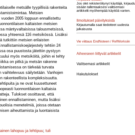
Jos olet rekisteröitynyt käyttäjä, kirjaud
aiselle metsälle tyypillisiä rakenteita
sisään tallentaaksesi valitsemasi
artikkelit myöhempää käyttöä varten.
istamistoimintaa. Metsien
 vuoden 2005 loppuun ennallistettu
Ilmoitukset päivityksistä
luonnontilaisen kaltaisten metsien
Kirjautumalla saat tiedotteet uudesta
aissa mäntyvaltaisissa talousmetsissä,
julkaisusta
ossa yhteensä 116 metsikössä. Lisäksi
 tutkittiin metsien erilaisten
Vie viittaus EndNoteen / RefWorksiin
nnallistamiskoejärjestely tehtiin 24
ssa osa puustosta jätettiin pystyyn
Aiheeseen liittyvät artikkelit
uului myös metsiköitä, joihin ei tehty
miikka on pitkä ja metsän rakenne
Valitsemasi artikkelit
istamisessa on tärkeää turvata
n vaihtelevuus säilytetään. Vanhojen
Hakutulokset
n rakenteellista kompleksisuutta.
lehtipuita ja ne ovat kuusettuneet
peasti luonnontilaisen kaltaisia
tteja. Tulokset osoittavat, että
nen ennallistaminen, mutta lisäksi
puolisia menetelmiä, joissa otetaan
misen aiheuttamista ja luontaisista
tainen lahopuu ja lehtipuu
;
tuli