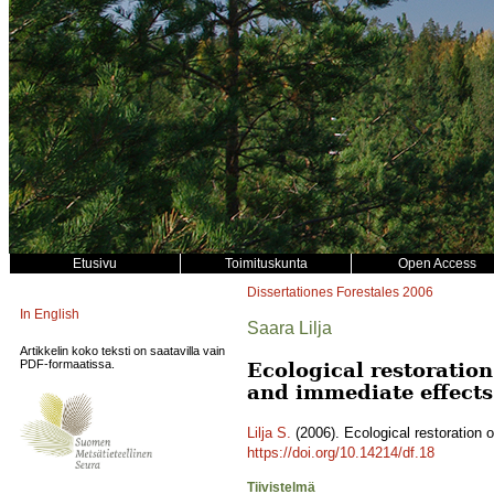
Etusivu
Toimituskunta
Open Access
Dissertationes Forestales
2006
In English
Saara Lilja
Artikkelin koko teksti on saatavilla vain
PDF-formaatissa.
Ecological restoration
and immediate effects 
Lilja S.
(2006). Ecological restoration o
https://doi.org/10.14214/df.18
Tiivistelmä