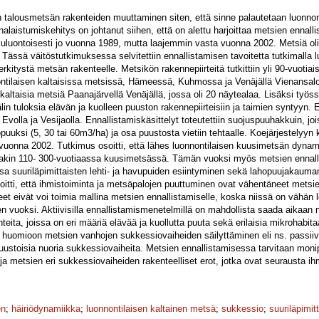
 talousmetsän rakenteiden muuttaminen siten, että sinne palautetaan luonnontil
alaistumiskehitys on johtanut siihen, että on alettu harjoittaa metsien ennall
uluontoisesti jo vuonna 1989, mutta laajemmin vasta vuonna 2002. Metsiä oli
. Tässä väitöstutkimuksessa selvitettiin ennallistamisen tavoitetta tutkimalla 
rkitystä metsän rakenteelle. Metsikön rakennepiirteitä tutkittiin yli 90-vuoti
ontilaisen kaltaisissa metsissä, Hämeessä, Kuhmossa ja Venäjällä Vienansal
n kaltaisia metsiä Paanajärvellä Venäjällä, jossa oli 20 näytealaa. Lisäksi työssä
lin tuloksia elävän ja kuolleen puuston rakennepiirteisiin ja taimien syntyyn. E
olla ja Vesijaolla. Ennallistamiskäsittelyt toteutettiin suojuspuuhakkuin, joi
uksi (5, 30 tai 60m3/ha) ja osa puustosta vietiin tehtaalle. Koejärjestelyyn k
n vuonna 2002. Tutkimus osoitti, että lähes luonnontilaisen kuusimetsän dyna
sakin 110- 300-vuotiaassa kuusimetsässä. Tämän vuoksi myös metsien ennall
sa suuriläpimittaisten lehti- ja havupuiden esiintyminen sekä lahopuujakauma
itti, että ihmistoiminta ja metsäpalojen puuttuminen ovat vähentäneet metsie
ueet eivät voi toimia mallina metsien ennallistamiselle, koska niissä on vähän 
vuoksi. Aktiivisilla ennallistamismenetelmillä on mahdollista saada aikaan no
ta, joissa on eri määriä elävää ja kuollutta puuta sekä erilaisia mikrohabitaa
 huomioon metsien vanhojen sukkessiovaiheiden säilyttäminen eli ns. passiivi
uustoisia nuoria sukkessiovaiheita. Metsien ennallistamisessa tarvitaan moni
ja metsien eri sukkessiovaiheiden rakenteelliset erot, jotka ovat seurausta ih
en
;
häiriödynamiikka
;
luonnontilaisen kaltainen metsä
;
sukkessio
;
suuriläpimit