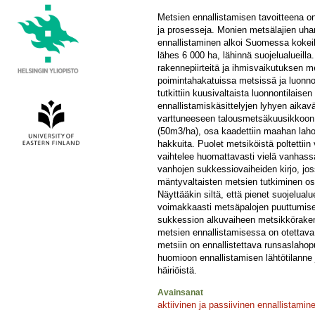
Metsien ennallistamisen tavoitteena on
ja prosesseja. Monien metsälajien uhan
ennallistaminen alkoi Suomessa kokeil
lähes 6 000 ha, lähinnä suojelualueilla
rakennepiirteitä ja ihmisvaikutuksen me
poimintahakatuissa metsissä ja luonn
tutkittiin kuusivaltaista luonnontilaise
ennallistamiskäsittelyjen lyhyen aikavä
varttuneeseen talousmetsäkuusikkoon Ev
(50m3/ha), osa kaadettiin maahan lahopu
hakkuita. Puolet metsiköistä poltettii
vaihtelee huomattavasti vielä vanhas
vanhojen sukkessiovaiheiden kirjo, jos
mäntyvaltaisten metsien tutkiminen oso
Näyttääkin siltä, että pienet suojelual
voimakkaasti metsäpalojen puuttumisen 
sukkession alkuvaiheen metsikkörakentei
metsien ennallistamisessa on otettava
metsiin on ennallistettava runsaslahop
huomioon ennallistamisen lähtötilanne 
häiriöistä.
Avainsanat
aktiivinen ja passiivinen ennallistamin