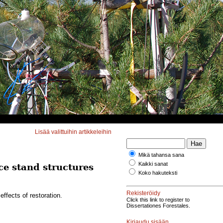
Lisää valittuihin artikkeleihin
Mikä tahansa sana
Kaikki sanat
ce stand structures
Koko hakuteksti
Rekisteröidy
ffects of restoration.
Click this link to register to
Dissertationes Forestales.
Kirjaudu sisään