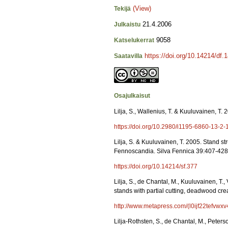
(View)
Tekijä
21.4.2006
Julkaistu
9058
Katselukerrat
https://doi.org/10.14214/df.
Saatavilla
Osajulkaisut
Lilja, S., Wallenius, T. & Kuuluvainen, T
https://doi.org/10.2980/i1195-6860-13-2-
Lilja, S. & Kuuluvainen, T. 2005. Stand s
Fennoscandia. Silva Fennica 39:407-428
https://doi.org/10.14214/sf.377
Lilja, S., de Chantal, M., Kuuluvainen, T.
stands with partial cutting, deadwood cre
http://www.metapress.com/(l0ijf22tefvw
Lilja-Rothsten, S., de Chantal, M., Peter