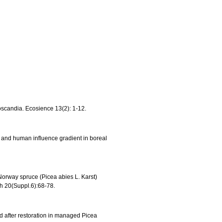
noscandia. Ecosience 13(2): 1-12.
ic and human influence gradient in boreal
 Norway spruce (Picea abies L. Karst)
ch 20(Suppl.6):68-78.
nd after restoration in managed Picea