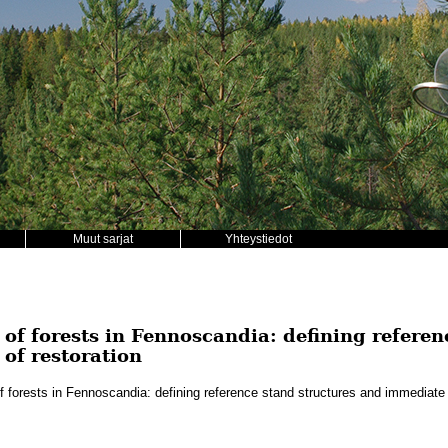
Muut sarjat
Yhteystiedot
 of forests in Fennoscandia: defining referen
of restoration
f forests in Fennoscandia: defining reference stand structures and immediate e