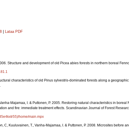
18
|
Lataa PDF
. 2006. Structure and development of old Picea abies forests in northern boreal Fen
181.1
tructural characteristics of old Pinus sylvestris-dominated forests along a geograph
.
, Vanha-Majamaa, I. & Puttonen, P. 2005. Restoring natural characteristics in boreal
ation and fire: immediate treatment effects. Scandinavian Journal of Forest Resear
xv45e4kxtr55)/home/main.mpx
son, C, Kuuluvainen, T., Vanha-Majamaa, I. & Puttonen, P. 2008. Microsites before a