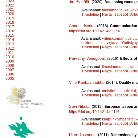
2023
Jiri Pyörälä
.
(2020).
Assessing wood pro
2022
2021
Avainsanat:
metsänhoito
;
kaukoka
2020
Tiivistelmä
|
Näytä lisätiedot
|
Arti
2019
2018
Anna L. Berka
.
(2018).
Communitarian a
2017
https://doi.org/10.14214/df.254
2016
2015
Avainsanat:
yhteiskunnan uusiutu
2014
riskienhallittu nykyarvo
;
Yhdistyny
2013
Tiivistelmä
|
Näytä lisätiedot
|
Arti
2012
2011
2010
Parvathy Venugopal
.
(2016).
Effects of
2009
2008
Avainsanat:
ilmastonmuutos
;
lah
2007
Tiivistelmä
|
Näytä lisätiedot
|
Arti
2006
2005
Ville Kankaanhuhta
.
(2014).
Quality ma
Avainsanat:
metsänhoitopalvelut
;
Tiivistelmä
|
Näytä lisätiedot
|
Arti
Suvi Nikula
.
(2011).
European aspen and
https://doi.org/10.14214/df.116
Avainsanat:
kaupunkiympäristö
;
k
Tiivistelmä
|
Näytä lisätiedot
|
Arti
Ritva Toivonen
.
(2011).
Dimensionality 