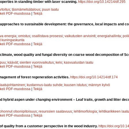
perties in standing timber with laser scanning.
https://doi.org/10.14214/df.295
rtoitus
;
täsmämetsätalous
;
puun laatu
kkeli PDF-muodossa
|
Tekijä
pproaches to sustainable development: the governance, local impacts and co
va energia
;
omistus
;
osallistava prosessi
;
vaikutusten arviointi
;
energiahallinta
;
poli
t kuningaskunta
kkeli PDF-muodossa
|
Tekijä
 climate, wood quality and fungal diversity on coarse wood decomposition of Sc
opuu
;
käävät
;
sienten vuorovaikutus
;
kelo
;
kasvualustan laatu
kkeli PDF-muodossa
|
Tekijä
nagement of forest regeneration activities.
https://doi.org/10.14214/df.174
laatujohtaminen
;
kustannus-laatu suhde
;
kuusen istutus
;
männyn kylvö
kkeli PDF-muodossa
|
Tekijä
 hybrid aspen under changing environment – Leaf traits, growth and litter dec
ohonnut otsonipitoisuus
;
resurssien saatavuus
;
lehtimorfologia
;
lehtikarikkeen laat
kkeli PDF-muodossa
|
Tekijä
of quality from a customer perspective in the wood industry.
https://doi.org/10.1