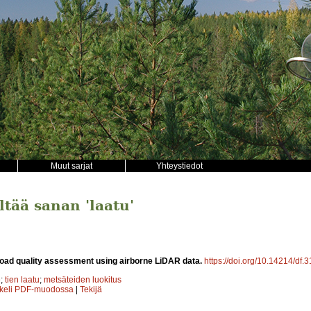
Muut sarjat
Yhteystiedot
ältää sanan 'laatu'
oad quality assessment using airborne LiDAR data.
https://doi.org/10.14214/df.
e
;
tien laatu
;
metsäteiden luokitus
kkeli PDF-muodossa
|
Tekijä