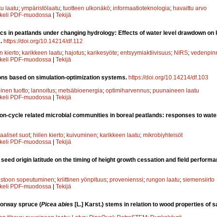
tu laatu
;
ympäristölaatu
;
tuotteen ulkonäkö
;
informaatioteknologia
;
havaittu arvo
kkeli PDF-muodossa
|
Tekijä
 in peatlands under changing hydrology: Effects of water level drawdown on li
s.
https://doi.org/10.14214/df.112
en kierto
;
karikkeen laatu
;
hajotus
;
karikesyöte
;
entsyymiaktiivisuus
;
NIRS
;
vedenpin
kkeli PDF-muodossa
|
Tekijä
sions based on simulation-optimization systems.
https://doi.org/10.14214/df.103
linen tuotto
;
lannoitus
;
metsäbioenergia
;
optimiharvennus
;
puunaineen laatu
kkeli PDF-muodossa
|
Tekijä
on-cycle related microbial communities in boreal peatlands: responses to wate
aaliset suot
;
hiilen kierto
;
kuivuminen
;
karikkeen laatu
;
mikrobiyhteisöt
kkeli PDF-muodossa
|
Tekijä
 seed origin latitude on the timing of height growth cessation and field performan
astoon sopeutuminen
;
kriittinen yönpituus
;
provenienssi
;
rungon laatu
;
siemensiirto
kkeli PDF-muodossa
|
Tekijä
Norway spruce (
Picea abies
[L.] Karst.) stems in relation to wood properties of 