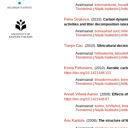
Avainsanat:
kokonaistuote
;
havait
Tiivistelmä
|
Näytä lisätiedot
|
Arti
Petra Straková
.
(2010).
Carbon dynamics
activities and litter decomposition rate
Avainsanat:
boreaaliset suot
;
hiil
Tiivistelmä
|
Näytä lisätiedot
|
Arti
Tianjin Cao
.
(2010).
Silvicultural deci
Avainsanat:
hiililaskenta
;
taloudel
Tiivistelmä
|
Näytä lisätiedot
|
Arti
Krista Peltoniemi
.
(2010).
Aerobic carb
https://doi.org/10.14214/df.101
Avainsanat:
ilmastonmuutos
;
bore
Tiivistelmä
|
Näytä lisätiedot
|
Arti
Anneli Viherä-Aarnio
.
(2009).
Effects of
https://doi.org/10.14214/df.87
Avainsanat:
tuotos
;
hirvituhot
;
ilm
Tiivistelmä
|
Näytä lisätiedot
|
Arti
Anu Kantola
.
(2008).
The structure of 