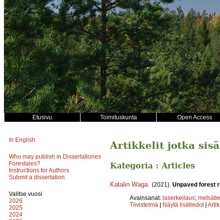
Etusivu
Toimituskunta
Open Access
In English
Artikkelit jotka sis
Who may publish in Dissertationes
Forestales?
Kategoria : Articles
Instructions for Authors
Submit a dissertation
Katalin Waga
.
(2021).
Unpaved forest r
Valitse vuosi
Avainsanat:
laserkeilaus
;
metsäti
2026
Tiivistelmä
|
Näytä lisätiedot
|
Arti
2025
2024