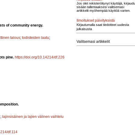
Jos olet rekisteröitynyt käyttäjä, kirjaud
sisään tallentaaksesi valitsemasi
artikkelit myöhempää käyttöä varten.
Ilmoitukset päivityksistä
Kirjautumalla saat tiedotteet uudesta
sts of community energy.
julkaisusta
ittinen talous
;
todisteiden laatu
;
Valitsemasi artikkelit
ots pine.
https://doi.org/10.14214/df.226
omposition.
u
;
lajinsisäinen ja lajien välinen vaihtelu
4214/df.114