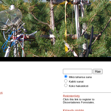
Mikä tahansa sana
Kaikki sanat
Koko hakuteksti
316
Rekisteröidy
Click this link to register to
Dissertationes Forestales.
Kirjaudu sisään