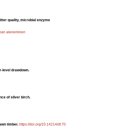
tter quality, microbial enzyme
nan aleneminen
r-level drawdown.
ce of silver birch.
sawn timber.
https://doi.org/10.14214/df.70