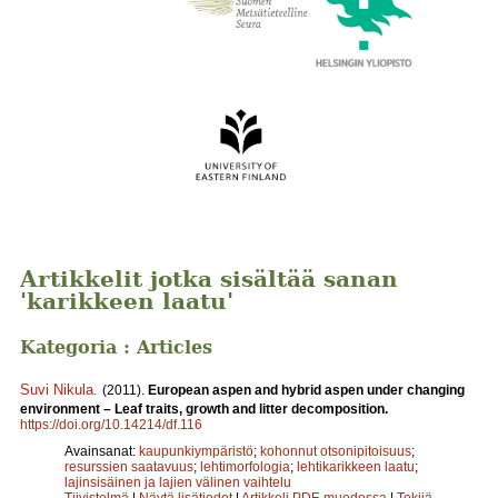
Artikkelit jotka sisältää sanan
'karikkeen laatu'
Kategoria : Articles
Suvi Nikula
.
(2011).
European aspen and hybrid aspen under changing
environment – Leaf traits, growth and litter decomposition.
https://doi.org/10.14214/df.116
Avainsanat:
kaupunkiympäristö
;
kohonnut otsonipitoisuus
;
resurssien saatavuus
;
lehtimorfologia
;
lehtikarikkeen laatu
;
lajinsisäinen ja lajien välinen vaihtelu
Tiivistelmä
|
Näytä lisätiedot
|
Artikkeli PDF-muodossa
|
Tekijä