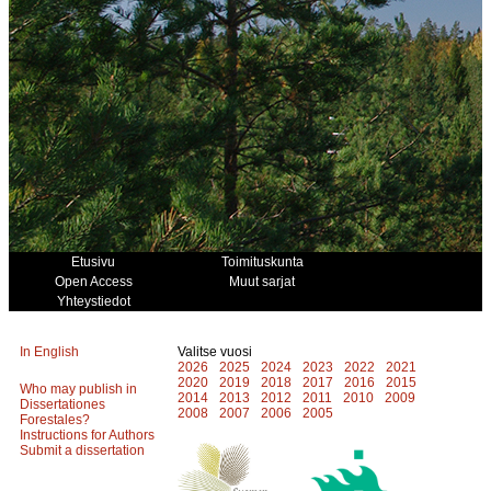
Etusivu
Toimituskunta
Open Access
Muut sarjat
Yhteystiedot
In English
Valitse vuosi
2026
2025
2024
2023
2022
2021
2020
2019
2018
2017
2016
2015
Who may publish in
2014
2013
2012
2011
2010
2009
Dissertationes
2008
2007
2006
2005
Forestales?
Instructions for Authors
Submit a dissertation