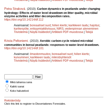
Petra Straková
.
(2010).
Carbon dynamics in peatlands under changing
hydrology: Effects of water level drawdown on litter quality, microbial
enzyme activities and litter decomposition rates.
https://doi.org/10.14214/df.112
Avainsanat:
boreaaliset suot
;
hiilen kierto
;
karikkeen laatu
;
hajotus
;
karikesyöte
;
entsyymiaktiivisuus
;
NIRS
;
vedenpinnan aleneminen
Tiivistelmä
|
Näytä lisätiedot
|
Artikkeli PDF-muodossa
|
Tekijä
Krista Peltoniemi
.
(2010).
Aerobic carbon-cycle related microbial
communities in boreal peatlands: responses to water-level drawdown.
https://doi.org/10.14214/df.101
Avainsanat:
ilmastonmuutos
;
boreaaliset suot
;
hiilen kierto
;
kuivuminen
;
karikkeen laatu
;
mikrobiyhteisöt
Tiivistelmä
|
Näytä lisätiedot
|
Artikkeli PDF-muodossa
|
Tekijä
Mikä tahansa sana
Kaikki sanat
Koko hakuteksti
Rekisteröidy
Click this link to register to Dissertationes Forestales.