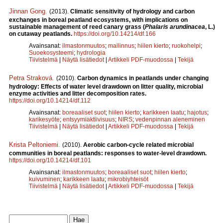
Jinnan Gong
.
(2013).
Climatic sensitivity of hydrology and carbon
exchanges in boreal peatland ecosystems, with implications on
sustainable management of reed canary grass (
Phalaris arundinacea
, L.)
on cutaway peatlands.
https://doi.org/10.14214/df.166
Avainsanat:
ilmastonmuutos
;
mallinnus
;
hiilen kierto
;
ruokohelpi
;
Suoekosysteemi
;
hydrologia
Tiivistelmä
|
Näytä lisätiedot
|
Artikkeli PDF-muodossa
|
Tekijä
Petra Straková
.
(2010).
Carbon dynamics in peatlands under changing
hydrology: Effects of water level drawdown on litter quality, microbial
enzyme activities and litter decomposition rates.
https://doi.org/10.14214/df.112
Avainsanat:
boreaaliset suot
;
hiilen kierto
;
karikkeen laatu
;
hajotus
;
karikesyöte
;
entsyymiaktiivisuus
;
NIRS
;
vedenpinnan aleneminen
Tiivistelmä
|
Näytä lisätiedot
|
Artikkeli PDF-muodossa
|
Tekijä
Krista Peltoniemi
.
(2010).
Aerobic carbon-cycle related microbial
communities in boreal peatlands: responses to water-level drawdown.
https://doi.org/10.14214/df.101
Avainsanat:
ilmastonmuutos
;
boreaaliset suot
;
hiilen kierto
;
kuivuminen
;
karikkeen laatu
;
mikrobiyhteisöt
Tiivistelmä
|
Näytä lisätiedot
|
Artikkeli PDF-muodossa
|
Tekijä