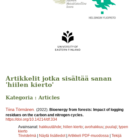
Artikkelit jotka sisältää sanan
'hiilen kierto'
Kategoria : Articles
Tiina Törmänen
.
(2022).
Bioenergy from forests: Impact of logging
residues on the carbon and nitrogen cycles.
https://doi.org/10.14214/df.334
Avainsanat:
hakkuutähde
;
hiilen kierto
;
avohakkuu
;
puulaji
;
typen
kierto
Tiivistelmä
|
Näytä lisätiedot
|
Artikkeli PDF-muodossa
|
Tekijä