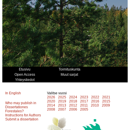
Etusivu
Toimituskunta
Open Access
Muut sarjat
Yhteystiedot
In English
Valitse vuosi
2026
2025
2024
2023
2022
2021
2020
2019
2018
2017
2016
2015
Who may publish in
2014
2013
2012
2011
2010
2009
Dissertationes
2008
2007
2006
2005
Forestales?
Instructions for Authors
Submit a dissertation