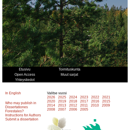
Etusivu
Toimituskunta
Open Access
Muut sarjat
Yhteystiedot
In English
Valitse vuosi
2026
2025
2024
2023
2022
2021
2020
2019
2018
2017
2016
2015
Who may publish in
2014
2013
2012
2011
2010
2009
Dissertationes
2008
2007
2006
2005
Forestales?
Instructions for Authors
Submit a dissertation