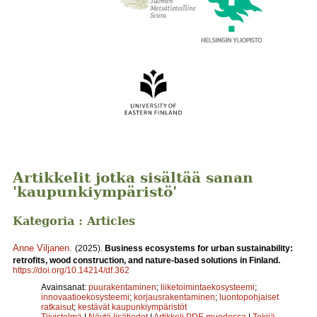
Artikkelit jotka sisältää sanan
'kaupunkiympäristö'
Kategoria : Articles
Anne Viljanen
.
(2025).
Business ecosystems for urban sustainability:
retrofits, wood construction, and nature-based solutions in Finland.
https://doi.org/10.14214/df.362
Avainsanat:
puurakentaminen
;
liiketoimintaekosysteemi
;
innovaatioekosysteemi
;
korjausrakentaminen
;
luontopohjaiset
ratkaisut
;
kestävät kaupunkiympäristöt
Tiivistelmä
|
Näytä lisätiedot
|
Artikkeli PDF-muodossa
|
Tekijä