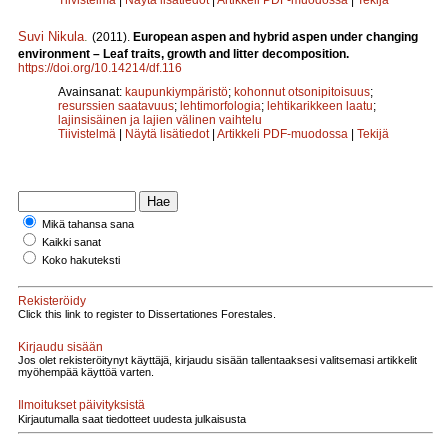
Suvi Nikula
.
(2011).
European aspen and hybrid aspen under changing
environment – Leaf traits, growth and litter decomposition.
https://doi.org/10.14214/df.116
Avainsanat:
kaupunkiympäristö
;
kohonnut otsonipitoisuus
;
resurssien saatavuus
;
lehtimorfologia
;
lehtikarikkeen laatu
;
lajinsisäinen ja lajien välinen vaihtelu
Tiivistelmä
|
Näytä lisätiedot
|
Artikkeli PDF-muodossa
|
Tekijä
Mikä tahansa sana
Kaikki sanat
Koko hakuteksti
Rekisteröidy
Click this link to register to Dissertationes Forestales.
Kirjaudu sisään
Jos olet rekisteröitynyt käyttäjä, kirjaudu sisään tallentaaksesi valitsemasi artikkelit
myöhempää käyttöä varten.
Ilmoitukset päivityksistä
Kirjautumalla saat tiedotteet uudesta julkaisusta