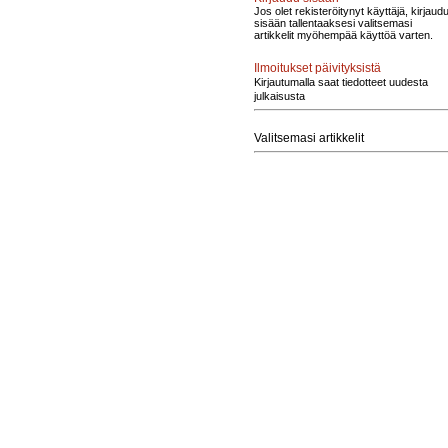
Jos olet rekisteröitynyt käyttäjä, kirjaud
sisään tallentaaksesi valitsemasi
artikkelit myöhempää käyttöä varten.
Ilmoitukset päivityksistä
Kirjautumalla saat tiedotteet uudesta
julkaisusta
Valitsemasi artikkelit