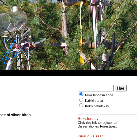
Mikä tahansa sana
Kaikki sanat
Koko hakuteksti
ce of silver birch.
Rekisteröidy
Click this link to register to
Dissertationes Forestales.
Kirjaudu sisään