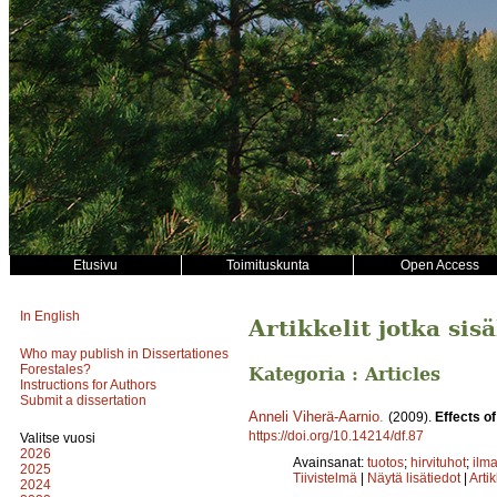
Etusivu
Toimituskunta
Open Access
In English
Artikkelit jotka sis
Who may publish in Dissertationes
Forestales?
Kategoria : Articles
Instructions for Authors
Submit a dissertation
Anneli Viherä-Aarnio
.
(2009).
Effects of
https://doi.org/10.14214/df.87
Valitse vuosi
2026
Avainsanat:
tuotos
;
hirvituhot
;
ilm
2025
Tiivistelmä
|
Näytä lisätiedot
|
Arti
2024