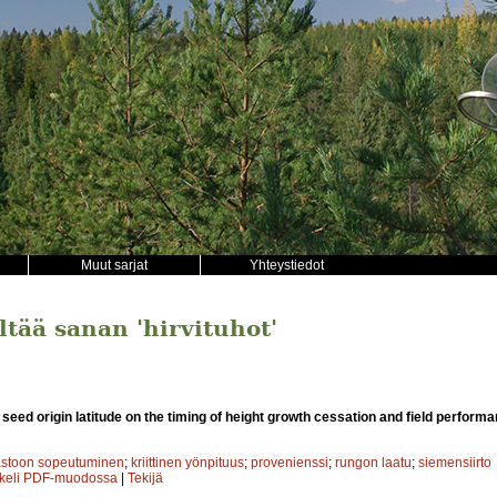
Muut sarjat
Yhteystiedot
ältää sanan 'hirvituhot'
 seed origin latitude on the timing of height growth cessation and field performan
astoon sopeutuminen
;
kriittinen yönpituus
;
provenienssi
;
rungon laatu
;
siemensiirto
kkeli PDF-muodossa
|
Tekijä