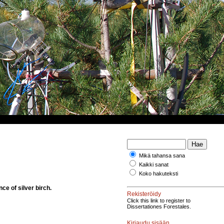
Mikä tahansa sana
Kaikki sanat
Koko hakuteksti
ce of silver birch.
Rekisteröidy
Click this link to register to
Dissertationes Forestales.
Kirjaudu sisään