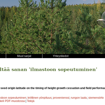
Muut sarjat
Yhteystiedot
sältää sanan 'ilmastoon sopeutuminen'
 seed origin latitude on the timing of height growth cessation and field performan
astoon sopeutuminen
;
kriittinen yönpituus
;
provenienssi
;
rungon laatu
;
siemensiirto
kkeli PDF-muodossa
|
Tekijä