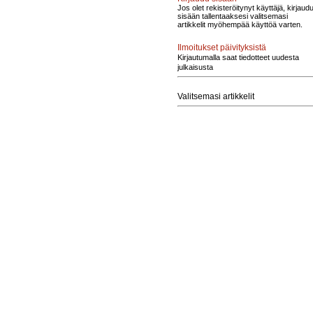
Jos olet rekisteröitynyt käyttäjä, kirjaud
sisään tallentaaksesi valitsemasi
artikkelit myöhempää käyttöä varten.
Ilmoitukset päivityksistä
Kirjautumalla saat tiedotteet uudesta
julkaisusta
Valitsemasi artikkelit