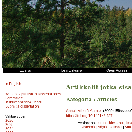
Etusivu
Toimituskunta
Open Access
In English
Artikkelit jotka si
Who may publish in Dissertationes
Forestales?
Kategoria : Articles
Instructions for Authors
Submit a dissertation
Anneli Viherä-Aarnio
.
(2009).
Effects of
https://doi.org/10.14214/df.87
Valitse vuosi
2026
Avainsanat:
tuotos
;
hirvituhot
;
ilm
2025
Tiivistelmä
|
Näytä lisätiedot
|
Arti
2024