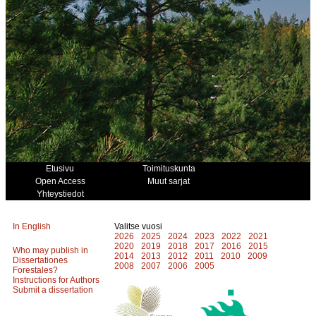
Etusivu
Toimituskunta
Open Access
Muut sarjat
Yhteystiedot
In English
Valitse vuosi
2026
2025
2024
2023
2022
2021
2020
2019
2018
2017
2016
2015
Who may publish in
2014
2013
2012
2011
2010
2009
Dissertationes
2008
2007
2006
2005
Forestales?
Instructions for Authors
Submit a dissertation