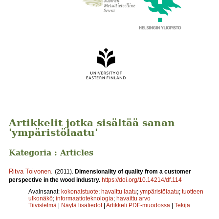
Artikkelit jotka sisältää sanan
'ympäristölaatu'
Kategoria : Articles
Ritva Toivonen
.
(2011).
Dimensionality of quality from a customer
perspective in the wood industry.
https://doi.org/10.14214/df.114
Avainsanat:
kokonaistuote
;
havaittu laatu
;
ympäristölaatu
;
tuotteen
ulkonäkö
;
informaatioteknologia
;
havaittu arvo
Tiivistelmä
|
Näytä lisätiedot
|
Artikkeli PDF-muodossa
|
Tekijä