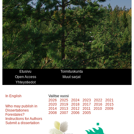
Etusivu
Toimituskunta
Open Access
Muut sarjat
Yhteystiedot
In English
Valitse vuosi
2026
2025
2024
2023
2022
2021
2020
2019
2018
2017
2016
2015
Who may publish in
2014
2013
2012
2011
2010
2009
Dissertationes
2008
2007
2006
2005
Forestales?
Instructions for Authors
Submit a dissertation