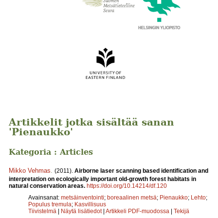
Artikkelit jotka sisältää sanan
'Pienaukko'
Kategoria : Articles
Mikko Vehmas
.
(2011).
Airborne laser scanning based identification and
interpretation on ecologically important old-growth forest habitats in
natural conservation areas.
https://doi.org/10.14214/df.120
Avainsanat:
metsäinventointi
;
boreaalinen metsä
;
Pienaukko
;
Lehto
;
Populus tremula
;
Kasvillisuus
Tiivistelmä
|
Näytä lisätiedot
|
Artikkeli PDF-muodossa
|
Tekijä