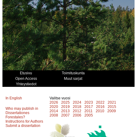
Etusivu
Toimituskunta
Open Access
Muut sarjat
Yhteystiedot
In English
Valitse vuosi
2026
2025
2024
2023
2022
2021
2020
2019
2018
2017
2016
2015
Who may publish in
2014
2013
2012
2011
2010
2009
Dissertationes
2008
2007
2006
2005
Forestales?
Instructions for Authors
Submit a dissertation