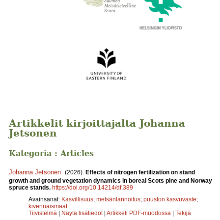
Artikkelit kirjoittajalta Johanna
Jetsonen
Kategoria : Articles
Johanna Jetsonen
.
(2026).
Effects of nitrogen fertilization on stand
growth and ground vegetation dynamics in boreal Scots pine and Norway
spruce stands.
https://doi.org/10.14214/df.389
Avainsanat:
Kasvillisuus
;
metsänlannoitus
;
puuston kasvuvaste
;
kivennäismaat
Tiivistelmä
|
Näytä lisätiedot
|
Artikkeli PDF-muodossa
|
Tekijä