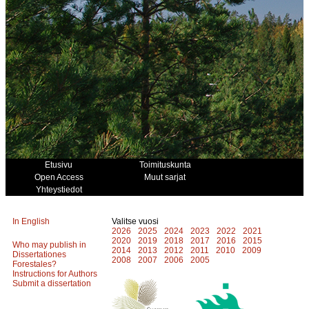
Etusivu
Toimituskunta
Open Access
Muut sarjat
Yhteystiedot
In English
Valitse vuosi
2026
2025
2024
2023
2022
2021
2020
2019
2018
2017
2016
2015
Who may publish in
2014
2013
2012
2011
2010
2009
Dissertationes
2008
2007
2006
2005
Forestales?
Instructions for Authors
Submit a dissertation