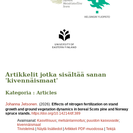
Artikkelit jotka sisältää sanan
'kivennäismaat'
Kategoria : Articles
Johanna Jetsonen
.
(2026).
Effects of nitrogen fertilization on stand
growth and ground vegetation dynamics in boreal Scots pine and Norway
spruce stands.
https://doi.org/10.14214/df.389
Avainsanat:
Kasvillisuus
;
metsänlannoitus
;
puuston kasvuvaste
;
kivennäismaat
Tiivistelmä
|
Näytä lisätiedot
|
Artikkeli PDF-muodossa
|
Tekijä