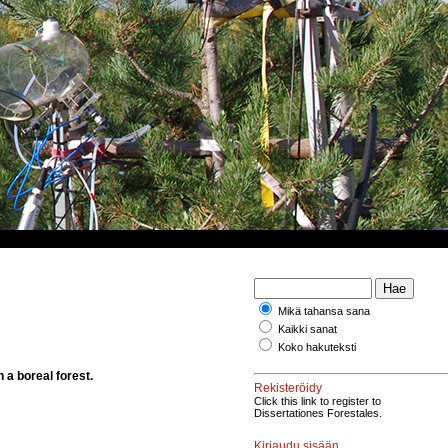
Mikä tahansa sana
Kaikki sanat
Koko hakuteksti
 a boreal forest.
Rekisteröidy
Click this link to register to
Dissertationes Forestales.
Kirjaudu sisään