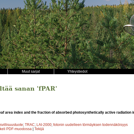
Muut sarjat
Yhteystiedot
ältää sanan 'fPAR'
eaf area index and the fraction of absorbed photosynthetically active radiation in
svillisuustuote
;
TRAC
;
LAI-2000
;
fotonin uudelleen törmäyksen todennäköisyys
kkeli PDF-muodossa
|
Tekijä