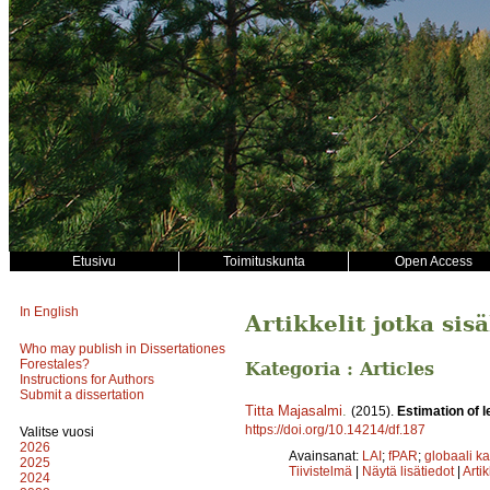
Etusivu
Toimituskunta
Open Access
In English
Artikkelit jotka sis
Who may publish in Dissertationes
Forestales?
Kategoria : Articles
Instructions for Authors
Submit a dissertation
Titta Majasalmi
.
(2015).
Estimation of l
https://doi.org/10.14214/df.187
Valitse vuosi
2026
Avainsanat:
LAI
;
fPAR
;
globaali ka
2025
Tiivistelmä
|
Näytä lisätiedot
|
Arti
2024