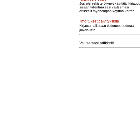
Jos olet rekisteröitynyt käyttäjä, kirjaud
sisään tallentaaksesi valitsemasi
artikkelit myöhempää käyttöä varten.
Ilmoitukset päivityksistä
Kirjautumalla saat tiedotteet uudesta
julkaisusta
Valitsemasi artikkelit