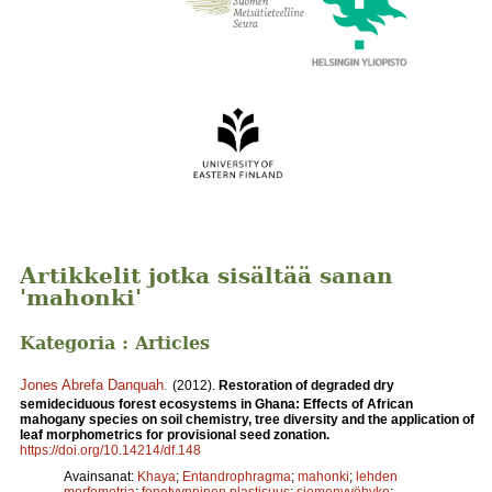
Artikkelit jotka sisältää sanan
'mahonki'
Kategoria : Articles
Jones Abrefa Danquah
.
(2012).
Restoration of degraded dry
semideciduous forest ecosystems in Ghana: Effects of African
mahogany species on soil chemistry, tree diversity and the application of
leaf morphometrics for provisional seed zonation.
https://doi.org/10.14214/df.148
Avainsanat:
Khaya
;
Entandrophragma
;
mahonki
;
lehden
morfometria
;
fenotyyppinen plastisuus
;
siemenvyöhyke
;