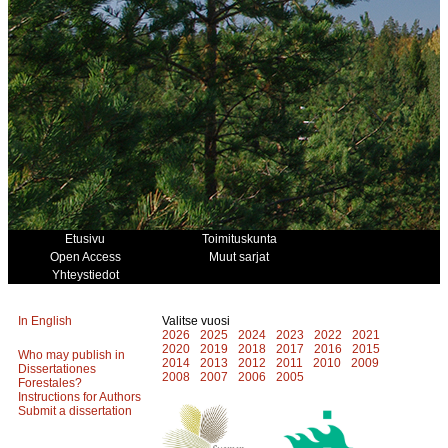
Etusivu
Toimituskunta
Open Access
Muut sarjat
Yhteystiedot
In English
Valitse vuosi
2026
2025
2024
2023
2022
2021
2020
2019
2018
2017
2016
2015
Who may publish in
2014
2013
2012
2011
2010
2009
Dissertationes
2008
2007
2006
2005
Forestales?
Instructions for Authors
Submit a dissertation