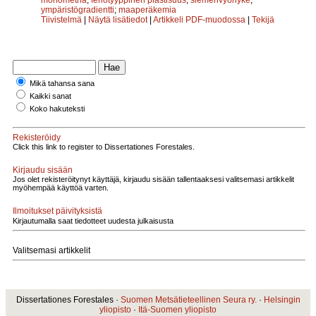
ympäristögradientti
;
maaperäkemia
Tiivistelmä
|
Näytä lisätiedot
|
Artikkeli PDF-muodossa
|
Tekijä
Mikä tahansa sana
Kaikki sanat
Koko hakuteksti
Rekisteröidy
Click this link to register to Dissertationes Forestales.
Kirjaudu sisään
Jos olet rekisteröitynyt käyttäjä, kirjaudu sisään tallentaaksesi valitsemasi artikkelit
myöhempää käyttöä varten.
Ilmoitukset päivityksistä
Kirjautumalla saat tiedotteet uudesta julkaisusta
Valitsemasi artikkelit
Dissertationes Forestales ·
Suomen Metsätieteellinen Seura ry.
·
Helsingin
yliopisto
·
Itä-Suomen yliopisto