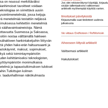
ssa on noussut merkittäväksi
Jos olet rekisteröitynyt käyttäjä, kirjaud
ianhimoiset tavoitteet voidaan
sisään tallentaaksesi valitsemasi
artikkelit myöhempää käyttöä varten.
knologiaa on siirrettävä uusiin
lysointimenetelmää, jossa ketjuja
Ilmoitukset päivityksistä
tyä menetelmää testattiin neljässä
Kirjautumalla saat tiedotteet uudesta
kimuksessa kehitettiin menetelmiä
julkaisusta
kä säähavaintoaineistoja. Nämä
tuottavuutta Suomessa ja Saksassa,
Vie viittaus EndNoteen / RefWorksiin
oitiin nostaa välttämällä hakkeen
ähakkeen hankintaketjuihin liittyvän
Aiheeseen liittyvät artikkelit
tä yhden hake-erän haltuunsaanti ja
aastokäynnit, maksut, sopimukset,
Valitsemasi artikkelit
ukykyä sekä toimintaympäristön
uden kehittämiseksi teknologisten,
Hakutulokset
 käyttöympäristön monimutkaisia
netelmä ja tapaustutkimuksen tulokset
ihin.Tutkittujen kolmen
mm. laadunhallinnan näkökulmasta