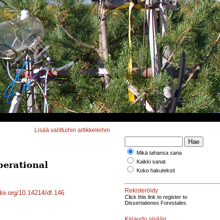
Lisää valittuihin artikkeleihin
Mikä tahansa sana
Kaikki sanat
perational
Koko hakuteksti
Rekisteröidy
doi.org/10.14214/df.146
Click this link to register to
Dissertationes Forestales.
Kirjaudu sisään