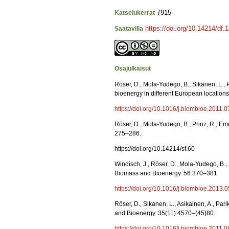
7915
Katselukerrat
https://doi.org/10.14214/df.
Saatavilla
Osajulkaisut
Röser, D., Mola-Yudego, B., Sikanen, L., P
bioenergy in different European locatio
https://doi.org/10.1016/j.biombioe.2011.0
Röser, D., Mola-Yudego, B., Prinz, R., Em
275–286.
https://doi.org/10.14214/sf.60
Windisch, J., Röser, D., Mola-Yudego, B.
Biomass and Bioenergy. 56:370–381
https://doi.org/10.1016/j.biombioe.2013.
Röser, D., Sikanen, L., Asikainen, A., Pa
and Bioenergy. 35(11):4570–(45)80.
https://doi.org/10.1016/j.biombioe.2011.