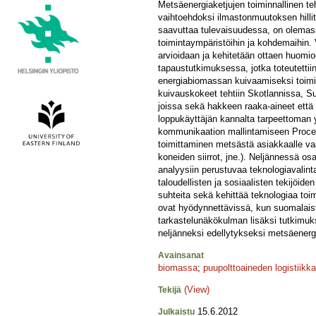
Metsäenergiaketjujen toiminnallinen 
vaihtoehdoksi ilmastonmuutoksen hilli
saavuttaa tulevaisuudessa, on olemass
toimintaympäristöihin ja kohdemaihin. 
arvioidaan ja kehitetään ottaen huomio
tapaustutkimuksessa, jotka toteutett
energiabiomassan kuivaamiseksi toimit
kuivauskokeet tehtiin Skotlannissa, S
joissa sekä hakkeen raaka-aineet että
loppukäyttäjän kannalta tarpeettoman 
kommunikaation mallintamiseen Proces
toimittaminen metsästä asiakkaalle vaa
koneiden siirrot, jne.). Neljännessä os
analyysiin perustuvaa teknologiavalint
taloudellisten ja sosiaalisten tekijöid
suhteita sekä kehittää teknologiaa t
ovat hyödynnettävissä, kun suomalaist
tarkastelunäkökulman lisäksi tutkimuks
neljänneksi edellytykseksi metsäenergi
Avainsanat
biomassa
;
puupolttoaineden logistiikka
(View)
Tekijä
15.6.2012
Julkaistu