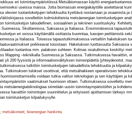
tehokkuus eri toimintaympäristöissä Metsäbiomassan käyttö energiantuotanno
tsemiseksi useissa maissa. Jotta biomassan energiakäytölle asetettavat kunn
a olevien tuotantoketjujen tehokkuutta kyettävä nostamaan ja osaamista ja te
Väitöskirjassa sovellettiin kolmiulotteista metsäenergian toimitusketjujen ana
on toimitusketjun taloudellinen, sosiaalinen ja tekninen suorituskyky. Kehitet
iin Suomessa, Skotlannissa, Saksassa ja Italiassa. Ensimmäisessä tapaustut
usketjun eri osissa käyttämällä osittaista kuorintaa, kasojen peittämistä se
uomessa ja Italiassa. Toisessa tapaustutkimuksessa vertailtiin haketuksen 
 laatuvaatimukset poikkeavat toisistaan. Haketuksen tuottavuutta Saksassa v
ylilaadun tuotantoa mm. palakoon suhteen. Kolmas osatutkimus keskittyi mets
s Mapping –tekniikalla Suomessa ja Saksassa. Tutkimuksessa havaittiin, et
ti yli 200 fyysistä ja informaationvälityksen toimenpidettä (yhteydenotot, m
atutkimuksessa tutkittiin toimitusketjujen taloudellista tehokkuutta ja kilpail
aa. Tutkimuksen tulokset osoittivat, että metsähakkeen operatiivisen tehokku
en huomioonottamisella voidaan tutkia valitun teknologian ja sen käyttäjien ja
oimintaympäristön vaatimukset huomioon ottaen. Tutkimuksessa sovellettu me
a metsäenergiateknologiaa siirretään uusiin toimintaympäristöihin ja kohdema
essa havaittiin toimintojen suunnittelun ja erityisesti ajoittamisen tärkeys 
an toimitusketjun kilpailukyvylle.
;
metsäkoneet
;
bioenergian hankinta