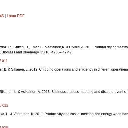
146
|
Lataa PDF
rinz, R., Gritten, D., Emer, B., Väätäinen,K. & Erkkilä, A. 2011. Natural drying trea
ns. Biomass and Bioenergy. 35(10):4238–(42)47.
7.011
er, B. & Sikanen, L. 2012. Chipping operations and efficiency in different operation
, Sikanen, L. & Asikainen, A. 2013. Business process mapping and discrete-event si
05.022
rikka, H. & Väätäinen, K. 2011. Productivity and cost of mechanized energy wood ha
06.028