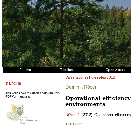
Etusivu
Toimituskunta
Open Access
Dissertationes Forestales
2012
In English
Dominik Röser
Artikkelin koko teksti on saatavilla vain
PDF-formaatissa.
Operational efficiency
environments
Röser D.
(2012). Operational efficiency
Tiivistelmä