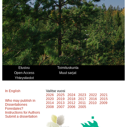
Etusivu
Toimituskunta
Open Access
Muut sarjat
Yhteystiedot
In English
Valitse vuosi
2026
2025
2024
2023
2022
2021
2020
2019
2018
2017
2016
2015
Who may publish in
2014
2013
2012
2011
2010
2009
Dissertationes
2008
2007
2006
2005
Forestales?
Instructions for Authors
Submit a dissertation