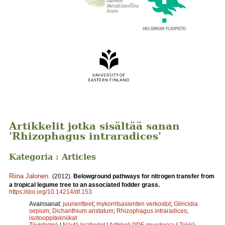
Artikkelit jotka sisältää sanan
'Rhizophagus intraradices'
Kategoria : Articles
Riina Jalonen
.
(2012).
Belowground pathways for nitrogen transfer from
a tropical legume tree to an associated fodder grass.
https://doi.org/10.14214/df.153
Avainsanat:
juurieritteet
;
mykorritsasienten verkostot
;
Gliricidia
sepium
;
Dichanthium aristatum
;
Rhizophagus intraradices
;
isotooppitekniikat
Tiivistelmä
|
Näytä lisätiedot
|
Artikkeli PDF-muodossa
|
Tekijä