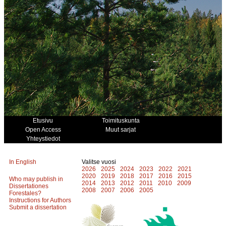
Etusivu
Toimituskunta
Open Access
Muut sarjat
Yhteystiedot
In English
Valitse vuosi
2026
2025
2024
2023
2022
2021
2020
2019
2018
2017
2016
2015
Who may publish in
2014
2013
2012
2011
2010
2009
Dissertationes
2008
2007
2006
2005
Forestales?
Instructions for Authors
Submit a dissertation