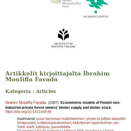
Artikkelit kirjoittajalta Ibrahim
Moulifla Favada
Kategoria : Articles
Ibrahim Moulifla Favada
.
(2007).
Econometric models of Finnish non-
industrial private forest owners' timber supply and timber stock.
https://doi.org/10.14214/df.46
Avainsanat:
puun tarjonnan mallintaminen
;
lyhyen ja pitkän aikavälin
hintajoustot
;
osittaissopeutuminen
;
käänteinen hyperbolinen sini
Tobit -malli
;
tukkipuu
;
paneelidata
Tiivistelmä
|
Näytä lisätiedot
|
Artikkeli PDF-muodossa
|
Tekijä