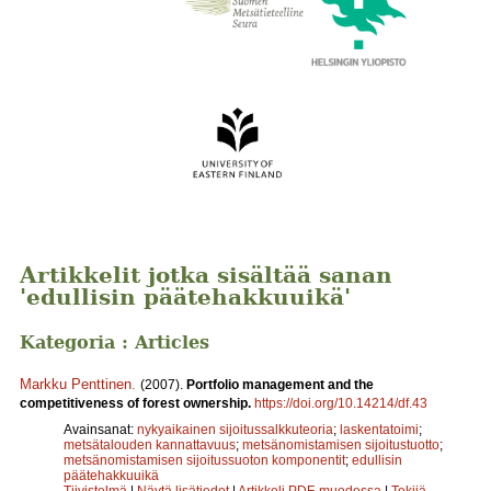
Artikkelit jotka sisältää sanan
'edullisin päätehakkuuikä'
Kategoria : Articles
Markku Penttinen
.
(2007).
Portfolio management and the
competitiveness of forest ownership.
https://doi.org/10.14214/df.43
Avainsanat:
nykyaikainen sijoitussalkkuteoria
;
laskentatoimi
;
metsätalouden kannattavuus
;
metsänomistamisen sijoitustuotto
;
metsänomistamisen sijoitussuoton komponentit
;
edullisin
päätehakkuuikä
Tiivistelmä
|
Näytä lisätiedot
|
Artikkeli PDF-muodossa
|
Tekijä