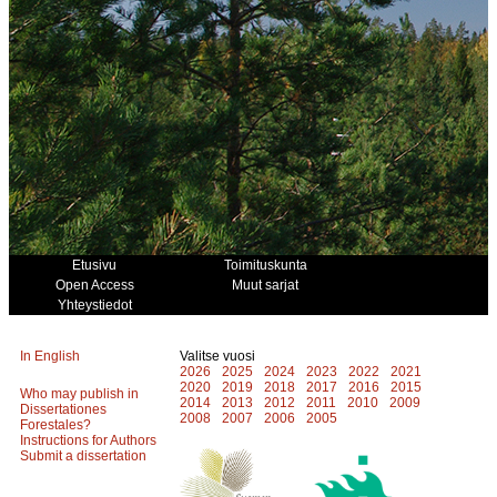
Etusivu
Toimituskunta
Open Access
Muut sarjat
Yhteystiedot
In English
Valitse vuosi
2026
2025
2024
2023
2022
2021
2020
2019
2018
2017
2016
2015
Who may publish in
2014
2013
2012
2011
2010
2009
Dissertationes
2008
2007
2006
2005
Forestales?
Instructions for Authors
Submit a dissertation