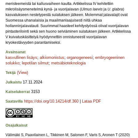
meristeemeistä tai kallusvaiheen kautta. Artikkelissa IV kehitettiin
mikrolisäysmenetelmä kynä- ja vuorijalavan (
Ulmus laevis
ja
U. glabra
)
kasvatukseen nestetypestä sulatuksen jälkeen. Molemmat jalavalajit ovat
Suomessa uhanalaisia ja maailmanlaajuisesti niitä uhkaa
hollanninjalavatauti. Suurimmat haasteet kehitystyössä olivat vuorijalavan
pintasterilointi sekä sen huono selviäminen sulatuksen jälkeen. Artikkelissa
V kuivatuskäsittelyä hyödynnettiin onnistuneesti vuorijalavan
kryokestävyyden parantamiseksi.
Avainsanat
kasvullinen lisäys
;
alkiomonistus
;
organogeneesi
;
embryogeeninen
solukko
;
lepotilan silmut
;
metsäbioteknologia
(View)
Tekijä
17.11.2024
Julkaistu
3153
Katselukerrat
https://doi.org/10.14214/df.360
|
Lataa PDF
Saatavilla
Osajulkaisut
Välimäki S, Paavilainen L, Tikkinen M, Salonen F, Varis S, Aronen T (2020)