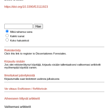
https://doi.org/10.3390/f13111923
Mikä tahansa sana
Kaikki sanat
Koko hakuteksti
Rekisteröidy
Click this link to register to Dissertationes Forestales.
Kirjaudu sisään
Jos olet rekisteröitynyt käyttäjä, kirjaudu sisään tallentaaksesi valitsemasi artikkelit
myöhempää käyttöä varten.
Ilmoitukset päivityksistä
Kirjautumalla saat tiedotteet uudesta julkaisusta
Vie viittaus EndNoteen / RefWorksiin
Aiheeseen liittyvät artikkelit
Valitsemasi artikkelit