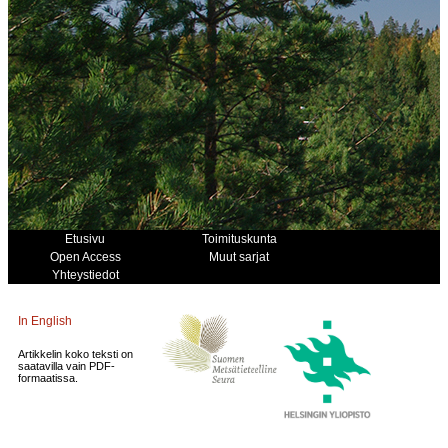
Etusivu
Toimituskunta
Open Access
Muut sarjat
Yhteystiedot
In English
Artikkelin koko teksti on
saatavilla vain PDF-
formaatissa.