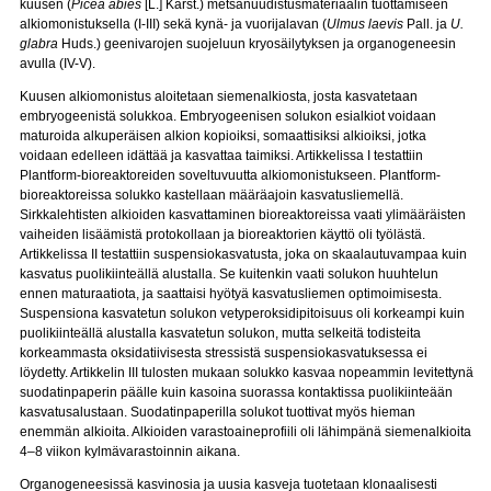
kuusen (
Picea abies
[L.] Karst.) metsänuudistusmateriaalin tuottamiseen
alkiomonistuksella (I-III) sekä kynä- ja vuorijalavan (
Ulmus laevis
Pall. ja
U.
glabra
Huds.) geenivarojen suojeluun kryosäilytyksen ja organogeneesin
avulla (IV-V).
Kuusen alkiomonistus aloitetaan siemenalkiosta, josta kasvatetaan
embryogeenistä solukkoa. Embryogeenisen solukon esialkiot voidaan
maturoida alkuperäisen alkion kopioiksi, somaattisiksi alkioiksi, jotka
voidaan edelleen idättää ja kasvattaa taimiksi. Artikkelissa I testattiin
Plantform-bioreaktoreiden soveltuvuutta alkiomonistukseen. Plantform-
bioreaktoreissa solukko kastellaan määräajoin kasvatusliemellä.
Sirkkalehtisten alkioiden kasvattaminen bioreaktoreissa vaati ylimääräisten
vaiheiden lisäämistä protokollaan ja bioreaktorien käyttö oli työlästä.
Artikkelissa II testattiin suspensiokasvatusta, joka on skaalautuvampaa kuin
kasvatus puolikiinteällä alustalla. Se kuitenkin vaati solukon huuhtelun
ennen maturaatiota, ja saattaisi hyötyä kasvatusliemen optimoimisesta.
Suspensiona kasvatetun solukon vetyperoksidipitoisuus oli korkeampi kuin
puolikiinteällä alustalla kasvatetun solukon, mutta selkeitä todisteita
korkeammasta oksidatiivisesta stressistä suspensiokasvatuksessa ei
löydetty. Artikkelin III tulosten mukaan solukko kasvaa nopeammin levitettynä
suodatinpaperin päälle kuin kasoina suorassa kontaktissa puolikiinteään
kasvatusalustaan. Suodatinpaperilla solukot tuottivat myös hieman
enemmän alkioita. Alkioiden varastoaineprofiili oli lähimpänä siemenalkioita
4–8 viikon kylmävarastoinnin aikana.
Organogeneesissä kasvinosia ja uusia kasveja tuotetaan klonaalisesti