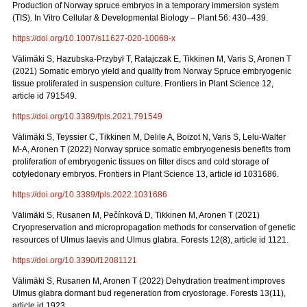
Production of Norway spruce embryos in a temporary immersion system
(TIS). In Vitro Cellular & Developmental Biology – Plant 56: 430–439.
https://doi.org/10.1007/s11627-020-10068-x
Välimäki S, Hazubska-Przybył T, Ratajczak E, Tikkinen M, Varis S, Aronen T
(2021) Somatic embryo yield and quality from Norway Spruce embryogenic
tissue proliferated in suspension culture. Frontiers in Plant Science 12,
article id 791549.
https://doi.org/10.3389/fpls.2021.791549
Välimäki S, Teyssier C, Tikkinen M, Delile A, Boizot N, Varis S, Lelu-Walter
M-A, Aronen T (2022) Norway spruce somatic embryogenesis benefits from
proliferation of embryogenic tissues on filter discs and cold storage of
cotyledonary embryos. Frontiers in Plant Science 13, article id 1031686.
https://doi.org/10.3389/fpls.2022.1031686
Välimäki S, Rusanen M, Pečínková D, Tikkinen M, Aronen T (2021)
Cryopreservation and micropropagation methods for conservation of genetic
resources of Ulmus laevis and Ulmus glabra. Forests 12(8), article id 1121.
https://doi.org/10.3390/f12081121
Välimäki S, Rusanen M, Aronen T (2022) Dehydration treatment improves
Ulmus glabra dormant bud regeneration from cryostorage. Forests 13(11),
article id 1923.