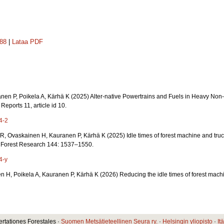
388
|
Lataa PDF
nen P, Poikela A, Kärhä K (2025) Alter-native Powertrains and Fuels in Heavy No
Reports 11, article id 10.
4-2
, Ovaskainen H, Kauranen P, Kärhä K (2025) Idle times of forest machine and truck 
f Forest Research 144: 1537–1550.
4-y
n H, Poikela A, Kauranen P, Kärhä K (2026) Reducing the idle times of forest mach
ertationes Forestales ·
Suomen Metsätieteellinen Seura ry.
·
Helsingin yliopisto
·
It