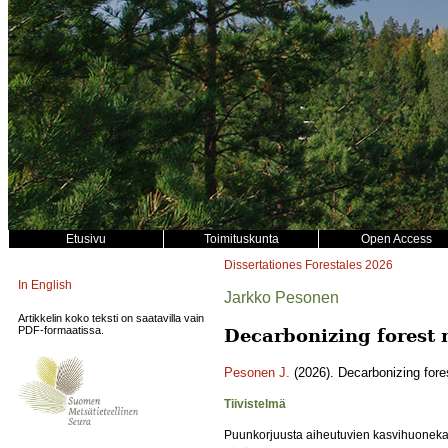
Etusivu
Toimituskunta
Open Access
Dissertationes Forestales
2026
In English
Jarkko Pesonen
Artikkelin koko teksti on saatavilla vain
PDF-formaatissa.
Decarbonizing forest 
Pesonen J.
(2026). Decarbonizing fore
Tiivistelmä
Puunkorjuusta aiheutuvien kasvihuoneka