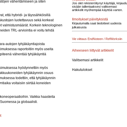
stöjen vähentämiseen ja siten
Jos olet rekisteröitynyt käyttäjä, kirjaud
sisään tallentaaksesi valitsemasi
artikkelit myöhempää käyttöä varten.
, että hybridi- ja täyssähköisillä
Ilmoitukset päivityksistä
 akustojen luotettavuus sekä korkeat
Kirjautumalla saat tiedotteet uudesta
et valmistusmäärät. Korkein teknologinen
julkaisusta
neiden TRL-arviointia ei voitu tehdä
Vie viittaus EndNoteen / RefWorksiin
ra-autojen tyhjäkäyntiajoista
tkimuksessa raportoitiin myös useita
Aiheeseen liittyvät artikkelit
npiteenä vähentää tyhjäkäyntiä
Valitsemasi artikkelit
utkimuksessa hyödynnettiin myös
Hakutulokset
ä hakkuukoneiden tyhjäkäynnin osuus
uksessa todettiin, että tyhjäkäynnin
tiaika voitaisiin siirtää koneiden
ökoneoperaatioihin. Vaikka haasteita
 Suomessa ja globaalisti.
t