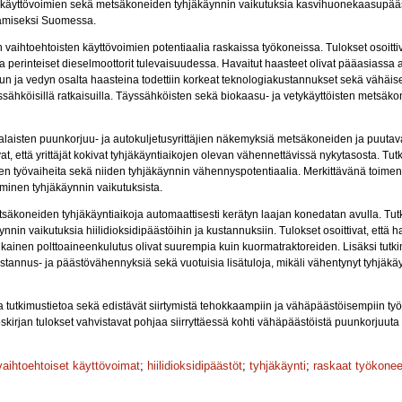
en käyttövoimien sekä metsäkoneiden tyhjäkäynnin vaikutuksia kasvihuonekaasupää
ämiseksi Suomessa.
vaihtoehtoisten käyttövoimien potentiaalia raskaissa työkoneissa. Tulokset osoittivat
ata perinteiset dieselmoottorit tulevaisuudessa. Havaitut haasteet olivat pääasiassa
un ja vedyn osalta haasteina todettiin korkeat teknologiakustannukset sekä vähäis
yssähköisillä ratkaisuilla. Täyssähköisten sekä biokaasu- ja vetykäyttöisten metsäko
alaisten puunkorjuu- ja autokuljetusyrittäjien näkemyksiä metsäkoneiden ja puutava
vat, että yrittäjät kokivat tyhjäkäyntiaikojen olevan vähennettävissä nykytasosta. Tu
en työvaiheita sekä niiden tyhjäkäynnin vähennyspotentiaalia. Merkittävänä toime
taminen tyhjäkäynnin vaikutuksista.
tsäkoneiden tyhjäkäyntiaikoja automaattisesti kerätyn laajan konedatan avulla. T
nin vaikutuksia hiilidioksidipäästöihin ja kustannuksiin. Tulokset osoittivat, ett
ainen polttoaineenkulutus olivat suurempia kuin kuormatraktoreiden. Lisäksi tutkim
stannus- ja päästövähennyksiä sekä vuotuisia lisätuloja, mikäli vähentynyt tyhjäkäyn
ta tutkimustietoa sekä edistävät siirtymistä tehokkaampiin ja vähäpäästöisempiin ty
irjan tulokset vahvistavat pohjaa siirryttäessä kohti vähäpäästöistä puunkorjuuta
vaihtoehtoiset käyttövoimat
;
hiilidioksidipäästöt
;
tyhjäkäynti
;
raskaat työkonee