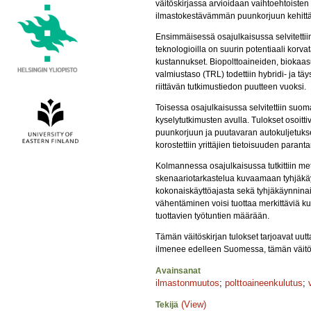
väitöskirjassa arvioidaan vaihtoehtoist
ilmastokestävämmän puunkorjuun kehitt
Ensimmäisessä osajulkaisussa selvitettiin 
teknologioilla on suurin potentiaali korv
kustannukset. Biopolttoaineiden, biokaas
valmiustaso (TRL) todettiin hybridi- ja tä
riittävän tutkimustiedon puutteen vuoksi.
Toisessa osajulkaisussa selvitettiin suom
kyselytutkimusten avulla. Tulokset osoitti
puunkorjuun ja puutavaran autokuljetuks
korostettiin yrittäjien tietoisuuden paran
Kolmannessa osajulkaisussa tutkittiin me
skenaariotarkastelua kuvaamaan tyhjäkäyn
kokonaiskäyttöajasta sekä tyhjäkäynninaik
vähentäminen voisi tuottaa merkittäviä ku
tuottavien työtuntien määrään.
Tämän väitöskirjan tulokset tarjoavat uut
ilmenee edelleen Suomessa, tämän väitösk
Avainsanat
ilmastonmuutos
;
polttoaineenkulutus
;
(View)
Tekijä