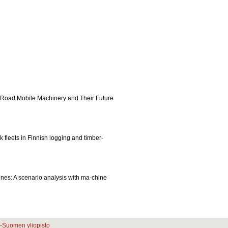
n-Road Mobile Machinery and Their Future
fleets in Finnish logging and timber-
ines: A scenario analysis with ma-chine
ä-Suomen yliopisto