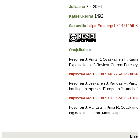
2.4.2026
Julkaistu
1492
Katselukerrat
https://doi.org/10.14214/df.
Saatavilla
Osajulkaisut
Pesonen J, Prinz R, Ovaskainen H, Kaura
Expectations - A Review. Current Forestry 
https://doi.org/10.1007/s40725-024-0024
Pesonen J, Jeskanen J, Kangas M, Prinz R
hauling enterprises. European Journal o
https://doi.org/10.1007/s10342-025-0182
Pesonen J, Rantala T, Prinz R, Ovaskaine
big data in Finland. Manuscript.
Diss