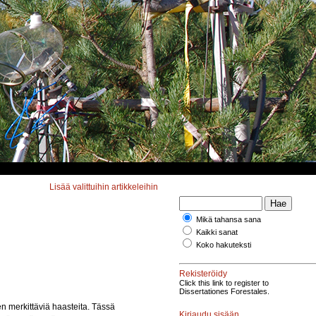
Lisää valittuihin artikkeleihin
Mikä tahansa sana
Kaikki sanat
Koko hakuteksti
Rekisteröidy
Click this link to register to
Dissertationes Forestales.
merkittäviä haasteita. Tässä
Kirjaudu sisään