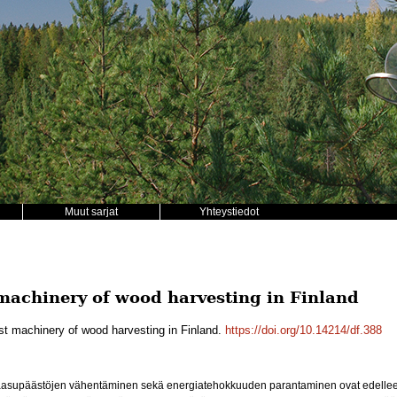
Muut sarjat
Yhteystiedot
machinery of wood harvesting in Finland
st machinery of wood harvesting in Finland.
https://doi.org/10.14214/df.388
asupäästöjen vähentäminen sekä energiatehokkuuden parantaminen ovat edelleen 