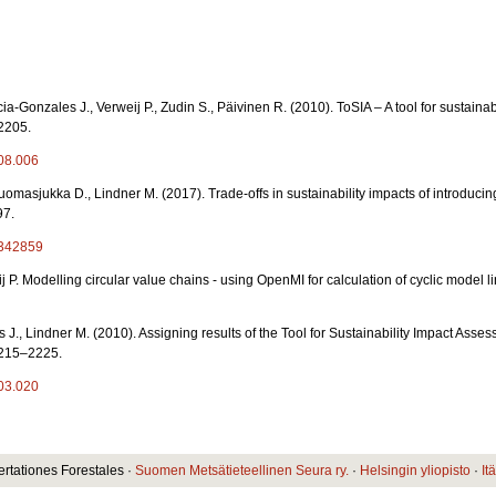
a-Gonzales J., Verweij P., Zudin S., Päivinen R. (2010). ToSIA – A tool for sustaina
2205.
.08.006
Tuomasjukka D., Lindner M. (2017). Trade-offs in sustainability impacts of introdu
97.
1342859
 P. Modelling circular value chains - using OpenMI for calculation of cyclic model li
., Lindner M. (2010). Assigning results of the Tool for Sustainability Impact Assess
2215–2225.
.03.020
ertationes Forestales ·
Suomen Metsätieteellinen Seura ry.
·
Helsingin yliopisto
·
It