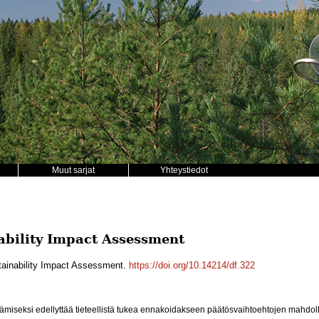
Muut sarjat
Yhteystiedot
ability Impact Assessment
tainability Impact Assessment.
https://doi.org/10.14214/df.322
ämiseksi edellyttää tieteellistä tukea ennakoidakseen päätösvaihtoehtojen mahdol