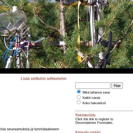
Lisää valittuihin artikkeleihin
Mikä tahansa sana
Kaikki sanat
Koko hakuteksti
Rekisteröidy
Click this link to register to
Dissertationes Forestales.
lisia seuraamuksia ja tunnistaakseen
Kirjaudu sisään