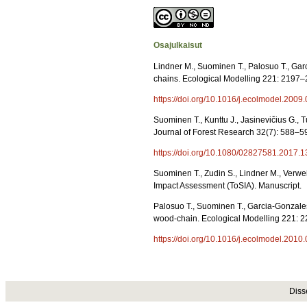
Osajulkaisut
Lindner M., Suominen T., Palosuo T., Garci
chains. Ecological Modelling 221: 2197–
https://doi.org/10.1016/j.ecolmodel.2009
Suominen T., Kunttu J., Jasinevičius G., 
Journal of Forest Research 32(7): 588–5
https://doi.org/10.1080/02827581.2017.
Suominen T., Zudin S., Lindner M., Verweij
Impact Assessment (ToSIA). Manuscript.
Palosuo T., Suominen T., Garcia-Gonzales J
wood-chain. Ecological Modelling 221: 
https://doi.org/10.1016/j.ecolmodel.2010
Diss