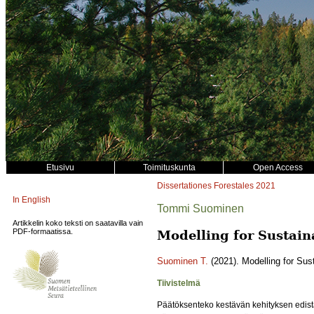
Etusivu
Toimituskunta
Open Access
Dissertationes Forestales
2021
In English
Tommi Suominen
Artikkelin koko teksti on saatavilla vain
PDF-formaatissa.
Modelling for Sustain
Suominen T.
(2021). Modelling for Sus
Tiivistelmä
Päätöksenteko kestävän kehityksen edist