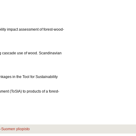
bility impact assessment of forest-wood-
cing cascade use of wood. Scandinavian
nkages in the Tool for Sustainability
ment (ToSIA) to products of a forest-
ä-Suomen yliopisto