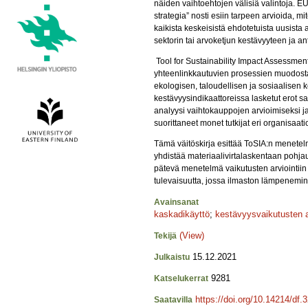
näiden vaihtoehtojen välisiä valintoja. E
strategia” nosti esiin tarpeen arvioida, 
kaikista keskeisistä ehdotetuista uusista al
sektorin tai arvoketjun kestävyyteen ja an
Tool for Sustainability Impact Assessment 
yhteenlinkkautuvien prosessien muodosta
ekologisen, taloudellisen ja sosiaalisen 
kestävyysindikaattoreissa lasketut erot sa
analyysi vaihtokauppojen arvioimiseksi ja
suorittaneet monet tutkijat eri organisaatio
Tämä väitöskirja esittää ToSIA:n menete
yhdistää materiaalivirtalaskentaan pohjau
pätevä menetelmä vaikutusten arviointiin
tulevaisuutta, jossa ilmaston lämpeneminen
Avainsanat
kaskadikäyttö
;
kestävyysvaikutusten ar
(View)
Tekijä
15.12.2021
Julkaistu
9281
Katselukerrat
https://doi.org/10.14214/df.
Saatavilla