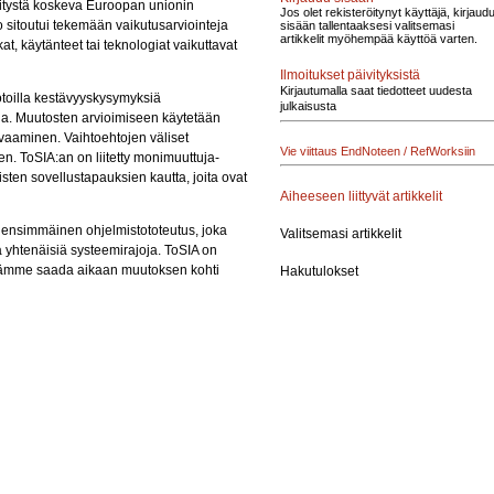
ehitystä koskeva Euroopan unionin
Jos olet rekisteröitynyt käyttäjä, kirjaud
o sitoutui tekemään vaikutusarviointeja
sisään tallentaaksesi valitsemasi
artikkelit myöhempää käyttöä varten.
kat, käytänteet tai teknologiat vaikuttavat
Ilmoitukset päivityksistä
Kirjautumalla saat tiedotteet uudesta
uotoilla kestävyyskysymyksiä
julkaisusta
ia. Muutosten arvioimiseen käytetään
uvaaminen. Vaihtoehtojen väliset
Vie viittaus EndNoteen / RefWorksiin
en. ToSIA:an on liitetty monimuuttuja-
ten sovellustapauksien kautta, joita ovat
Aiheeseen liittyvät artikkelit
ensimmäinen ohjelmistototeutus, joka
Valitsemasi artikkelit
ä yhtenäisiä systeemirajoja. ToSIA on
essämme saada aikaan muutoksen kohti
Hakutulokset