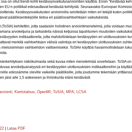
U:ssa on ollut trendi kohti kestävyysvaikutusarviointien käyttöä. Ensin ”Kestävää k
miten EU:n politiikat edesauttavat kestävää kehitystä. Seuraavaksi Euroopan Komissi
oitteista. Kestävyysvaikutusten arvioinnilla selvitetään miten eri tekijät kuten politii
tavat päätöksentekijöille tietoa eri päätösvaihtoehtojen vaikutuksista.
(ToSIA) kehitettiin, jotta saataisiin holistinen arviointimenetelmä, jolla voidaan m
mana arvoketjuna ja tarkastella näissä ketjuissa tapahtuvien muutosten vaikutuks
kestävyyden indikaattoreita, jotta mahdollistetaan kestävyyden eri ulottuvuuksien k
attavat merkitä vaihtoehtojen välisiä valintoja eri kestävyyden ulottuvuuksien suhte
 mieluisimman vaihtoehdon valitsemiseksi. ToSIAn käyttöä havainnollistetaan lukuis
ista.
lmänkehityksen näkökulmasta sekä kuvaa miten menetelmää sovelletaan. ToSIA on 
tuvaa arvoketjuanalyysiä eri kestävyyden ulottuvuuksien indikaattoreihin ja käyttä
 niille edessämme oleville vaikeille päätöksille, joita joudumme tekemään yrittä
 jäisi alle 1,5 asteeseen ja ihmiskunta eläisi kestävästi.
viointi
;
Kiertotalous
;
OpenMI
;
ToSIA
;
MFA
;
LCSA
322
|
Lataa PDF