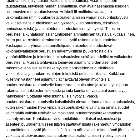
rakentamisen ja ylläpidon kalleus, tulipaloalttius). Asiantuntijoiden
taustatekijät, erityisesti heidän ammattinsa, ovat avainasemassa useiden
uskomusten muovautumisessa. Artikkeli III mallintaa vastaajien
uskomuksien (mm. puukerrostalorakentamisen ympäristösuorituskyvystä,
vaikutuksista taloudelliseen kehitykseen, kustannuksista, teknisistä
ominaisuuksista) ja asenteiden muodostumisen yhteyksiä. Tulosten
perusteella kuntatason asiantuntijoiden ammatillinen tausta vaikuttaa siihen,
miten puukerrostalorakentamiseen liittyviä uskomuksia painotetaan.
Vastaajien alaryhmänä suunnittelijoiden asenteet muodostuvat
kokonaisvaltaisesti perustuen näkemyksiinsä puukerrostalojen
ympäristöllisten ja teknisten ominaisuuksien sekä taloudellisten vaikutusten
perusteella. Muissa tehtävissä toimivien asiantuntijoiden asenteet
rakentuvat ensisijaisesti näkemyksiin hankkeiden taloudellisista
vaikutuksista ja puukerrostalojen teknisistä ominaisuuksista. Kaikkiaan
kyselyyn vastanneet asiantuntijat näyttävät olevan myönteisiä
puukerrostalorakentamiselle kunnissaan, mutta alan jatkokehitys riippuu
rakentamishankkeiden tuloksista ja siitä kuinka eri vastaajat painottavat
hankkeiden tuottamia yhteiskunnallisia hyötyjä. Vaikka
puukerrostalorakentamisella katsottaisiin olevan erinomaisia ominaisuuksia,
kuten rakennusten hyvä ympäristösuorituskyky, eivät nämä ominaisuudet
välttämättä vaikuta riittävän voimakkaasti puukerrostalorakentamisen
lisääntymiseen. Kuntatason virkahenkilöiden erilaiset uskomukset ja
asenteet puurakentamiseen liittyen saattavat lisätä rakennetun ympäristön
suunnitteluun liittyviä jännitteitä. Jää siten nähtäväksi, miten nämä jännitteet
vaikuttavat tulevaisuudessa puukerrostalorakentamisen yleistymiseen