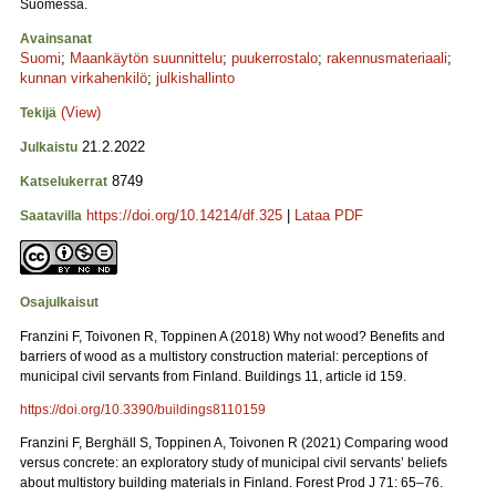
Suomessa.
Avainsanat
Suomi
;
Maankäytön suunnittelu
;
puukerrostalo
;
rakennusmateriaali
;
kunnan virkahenkilö
;
julkishallinto
(View)
Tekijä
21.2.2022
Julkaistu
8749
Katselukerrat
https://doi.org/10.14214/df.325
|
Lataa PDF
Saatavilla
Osajulkaisut
Franzini F, Toivonen R, Toppinen A (2018) Why not wood? Benefits and
barriers of wood as a multistory construction material: perceptions of
municipal civil servants from Finland. Buildings 11, article id 159.
https://doi.org/10.3390/buildings8110159
Franzini F, Berghäll S, Toppinen A, Toivonen R (2021) Comparing wood
versus concrete: an exploratory study of municipal civil servants’ beliefs
about multistory building materials in Finland. Forest Prod J 71: 65–76.