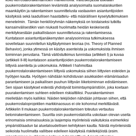
koko kerrostalorakentamisen markkinoilla. Väitöskirjassa tutkitaan
puukerrostalorakentamisen leviämistä analysoimalla suomalaiskuntien
maankäytön ja rakentamisen suunnittelusta vastaavien asiantuntijoiden
käsityksiä sekä laadullisen haastattelu- että määrällisen kyselytutkimuksen
menetelmin. Tämän henkilöryhmän näkemyksiä on toistaiseksi tutkittu
kansainvälisestikin vain niukasti huolimatta heidän keskeisestä
merkityksestään paikallistason suunnittelussa ja rakentamisessa.
Kuntatason asiantuntijanäkemysten analysoinnissa tutkimuksessa
sovelletaan suunnitellun käyttäytymisen teoriaa (ns. Theory of Planned
Behavior), jonka ytimessä on käsitys asenteista ja uskomuksista ihmisen
toiminnan perustana. Tämä väitöstutkimus tunnistaa (artikkeli I) ja kuvaa
(artikkeli II-III) kuntatason asiantuntijoiden puukerrostalorakentamiseen
liittyviä asenteita ja uskomuksia. Artikkeli I hahmottaa
puukerrostalorakentamiseen liittyviä uskomuksia siihen liittyvien esteiden ja
hyötyjen kautta. Hyötyjen nähdään kohdistuvan asukkaiden elämänlaadun
parantamiseen ja paikallisen puuhun liittyvän liiketoiminnan edistämiseen.
Sen sijaan käsitykset esteistä yhdistyvät toimintaympäristöön, joka koetaan
puurakentamisen suhteen edelleen riskialttiiksi. Puurakentaminen
mielletään myös kalliiksi. Näiden tekijöiden nähdään johtavan siihen, että
puukerrostaloprojektien markkinaosuus ei ole kohonnut merkittävästi.
Artikkelin II mukaan puukerrostalorakentamisen toteutus vertautuu
betonirakentamiseen. Suurilta osin puukerrostaloilla uskotaan olevan useita
erinomaisia ominaisuuksia ja laajempia myönteisiä vaikutuksia esimerkiksi
ympäristölaadun tai aluetaloudellisen kehityksen kautta. Näistä myönteisistä
seikoista huolimatta vallitsee edelleen käsityksiä riskitekijöistä (esim.