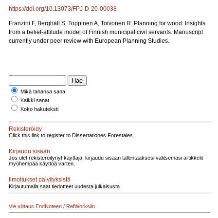
https://doi.org/10.13073/FPJ-D-20-00038
Franzini F, Berghäll S, Toppinen A, Toivonen R. Planning for wood: Insights
from a belief-attitude model of Finnish municipal civil servants. Manuscript
currently under peer review with European Planning Studies.
Mikä tahansa sana
Kaikki sanat
Koko hakuteksti
Rekisteröidy
Click this link to register to Dissertationes Forestales.
Kirjaudu sisään
Jos olet rekisteröitynyt käyttäjä, kirjaudu sisään tallentaaksesi valitsemasi artikkelit
myöhempää käyttöä varten.
Ilmoitukset päivityksistä
Kirjautumalla saat tiedotteet uudesta julkaisusta
Vie viittaus EndNoteen / RefWorksiin