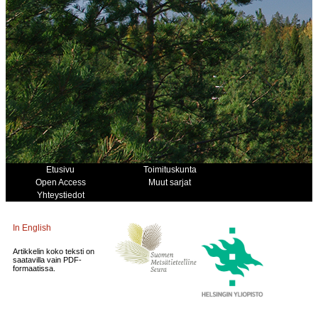
Etusivu
Toimituskunta
Open Access
Muut sarjat
Yhteystiedot
In English
Artikkelin koko teksti on
saatavilla vain PDF-
formaatissa.