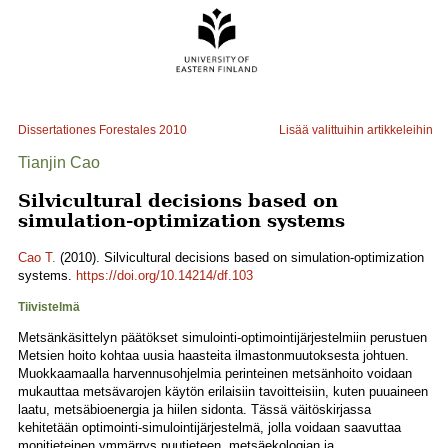
Dissertationes Forestales
2010
Lisää valittuihin artikkeleihin
Tianjin Cao
Silvicultural decisions based on
simulation-optimization systems
Cao T.
(2010). Silvicultural decisions based on simulation-optimization
systems.
https://doi.org/10.14214/df.103
Tiivistelmä
Metsänkäsittelyn päätökset simulointi-optimointijärjestelmiin perustuen
Metsien hoito kohtaa uusia haasteita ilmastonmuutoksesta johtuen.
Muokkaamaalla harvennusohjelmia perinteinen metsänhoito voidaan
mukauttaa metsävarojen käytön erilaisiin tavoitteisiin, kuten puuaineen
laatu, metsäbioenergia ja hiilen sidonta. Tässä väitöskirjassa
kehitetään optimointi-simulointijärjestelmä, jolla voidaan saavuttaa
monitieteinen ymmärrys puutieteen, metsäekologian ja