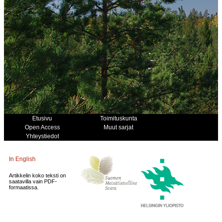
Etusivu
Toimituskunta
Open Access
Muut sarjat
Yhteystiedot
In English
Artikkelin koko teksti on
saatavilla vain PDF-
formaatissa.