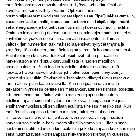
metsäekonomian vuorovaikutuksista. Työssä kehitettiin OptiFor-
sovellus metsänkäsittelyä varten. OptiFor-simulointi-
optimointijärjestelmä yhdistää prosessipohjaisen PipeQual-kasvumallin,
puuaineen laadun mallit, biomassan tuotannon ja hiilipäästöjen mallit
sekä energiapuu- ja korjuukustannusmallit yhdeksi optimointimalliksi.
Optimointialgoritmina päätösmuuttujien optimiarvojen määrittämiseksi
käytettiin Osyczkan suora- ja satunnaishakualgoritmia. Tämän
väitöskirjan numeeriset tutkimukset laajensivat nykytietämystä ja
ymmärrystä puutieteen, metsäekologian ja metsäekonomian suhteista.
Puuntuotantoa koskevat tulokset osoittavat, että optimaalinen
harvennusohjelma riippuu kasvupaikasta ja nuoren metsikön
ominaisuuksista. Puun laadun kohdalla tulokset osoittivat, että
kasvava harvennusvoimakkuus johti alempaan puun tiheyteen ja
lyhyempiin kuituihin. Ravinteiden lisääminen kiihdytti tilavuuskasvua
mutta alensi puun laatua kuusella. Kun energiapuuharvennusta
tarkasteltiin yhdessä perinteisen metsänkasvatuksen kanssa, todettiin,
että perinteinen metsänkasvatus ilman energiapuun korjuuta oli
edullisin tapa alhaisen tiheyden männiköissä. Energiapuun korjuu
ensiharvennuksissa oli sen sijaan edullista tiheissä metsiköissä. Kun
metsän hiilitasapaino otetaan huomioon, tulosten mukaan eri
hiililaskennan menetelmät johtavat hyvin poikkeaviin optimaalisiin
harvennusohjelmiin ja keskimääräisiin hiilivarantoihin. Hiilen hinnan
nostaminen johti pidempiin kiertoaikoihin ja korkeampaan keskikasvuun
sekä huomattavasti korkeampaan hiilivarantoon kiertoajan kuluessa.