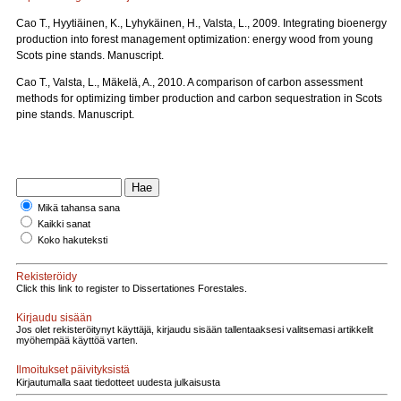
Cao T., Hyytiäinen, K., Lyhykäinen, H., Valsta, L., 2009. Integrating bioenergy
production into forest management optimization: energy wood from young
Scots pine stands. Manuscript.
Cao T., Valsta, L., Mäkelä, A., 2010. A comparison of carbon assessment
methods for optimizing timber production and carbon sequestration in Scots
pine stands. Manuscript.
Mikä tahansa sana
Kaikki sanat
Koko hakuteksti
Rekisteröidy
Click this link to register to Dissertationes Forestales.
Kirjaudu sisään
Jos olet rekisteröitynyt käyttäjä, kirjaudu sisään tallentaaksesi valitsemasi artikkelit
myöhempää käyttöä varten.
Ilmoitukset päivityksistä
Kirjautumalla saat tiedotteet uudesta julkaisusta