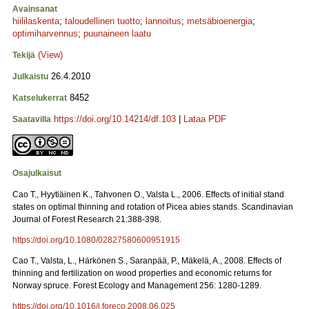
Avainsanat
hiililaskenta
;
taloudellinen tuotto
;
lannoitus
;
metsäbioenergia
;
optimiharvennus
;
puunaineen laatu
(View)
Tekijä
26.4.2010
Julkaistu
8452
Katselukerrat
https://doi.org/10.14214/df.103
|
Lataa PDF
Saatavilla
Osajulkaisut
Cao T., Hyytiäinen K., Tahvonen O., Valsta L., 2006. Effects of initial stand
states on optimal thinning and rotation of Picea abies stands. Scandinavian
Journal of Forest Research 21:388-398.
https://doi.org/10.1080/02827580600951915
Cao T., Valsta, L., Härkönen S., Saranpää, P., Mäkelä, A., 2008. Effects of
thinning and fertilization on wood properties and economic returns for
Norway spruce. Forest Ecology and Management 256: 1280-1289.
https://doi.org/10.1016/j.foreco.2008.06.025